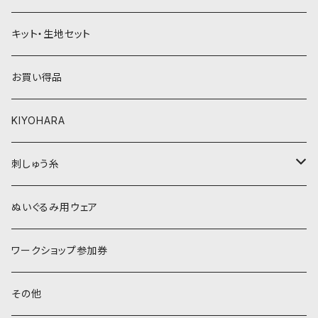
黄色・クリーム系
緑系
キット・生地セット
ベージュ・ブラウン系
黄色・クリーム系
お買い得品
黒・グレー系
ベージュ・ブラウン系
KIYOHARA
オレンジ系
黒・グレー系
刺しゅう糸
オレンジ系
COSMO 25番刺しゅう糸
ぬいぐるみ用ウェア
ワークショップ参加券
その他