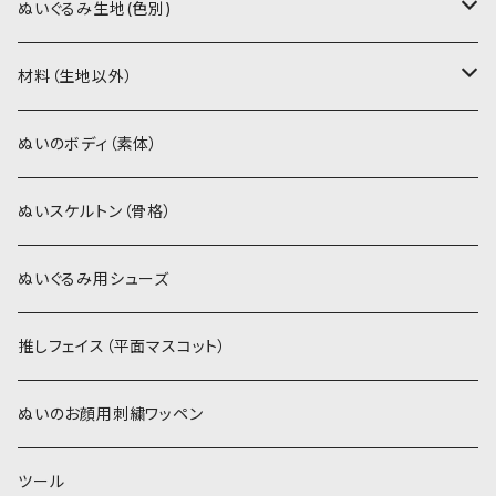
PDFデータ（ダウンロード）
ソフトボア（短毛）
ぬいぐるみ生地(色別)
ソフトボア（5mm）
ソフトボア
材料（生地以外）
スキンカラー系
ぬいトリコット
ぬいトリコット
アイロン接着シート
ぬいのボディ（素体）
白系
スキンカラー系
スキンカラー生地
ステッチカラー
ぬいスケルトン（骨格）
赤・ピンク系
白系
カーリーベルボア
ミニワッペン
ぬいぐるみ用シューズ
紫系
赤・ピンク系
パウダーボア（4mm）
リボン
推しフェイス（平面マスコット）
青系
紫系
ウィッグボア（8cm）
ぬいのお顔用刺繍ワッペン
緑系
青系
ツール