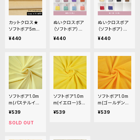
カットクロス★
ぬいクロスボア
ぬいクロスボア
ソフトボア5mm
（ソフトボア）カ
（ソフトボア）カ
(レグホーン)LB
ットクロス各色A
ットクロス各色
¥440
¥440
¥440
045 ボア生地 5
（新色）｜清原株
｜清原株式会社
0cm × 45cm
式会社
ソフトボア1.0m
ソフトボア1.0m
ソフトボア1.0m
m(パステルイエ
m(イエロー)SS
m(ゴールデンイ
ロー)SSB122
B023 ぬいぐる
エロー)SSB135
¥539
¥539
¥539
ぬいぐるみ用短
み用短毛ボア生
ぬいぐるみ用短
毛ボア生地 20c
地 20cm
毛ボア生地 20c
SOLD OUT
m
m