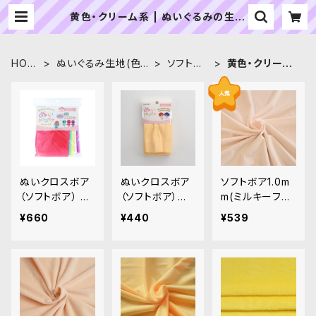
黄色・クリーム系 | ぬいぐるみの生地
やさん｜「ぬい」の布地・材料の通販専
門店
HOM
ぬいぐるみ生地(色
ソフトボ
黄色・クリーム
E
別)
ア
系
ぬいクロスボア
ぬいクロスボア
ソフトボア1.0m
（ソフトボア） ア
（ソフトボア）カ
m(ミルキーフレ
ソートセット（ビ
ットクロス（カス
ッシュ)SSB103
¥660
¥440
¥539
ビッドカラー）｜
タード）｜清原株
ぬいぐるみ用短
清原株式会社
式会社
毛ボア生地 20c
m