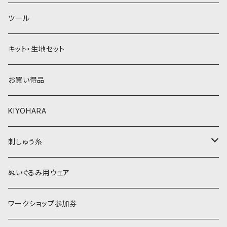
緑系
青系
ツール
黄色・クリーム系
緑系
キット・生地セット
ベージュ・ブラウン系
黄色・クリーム系
お買い得品
黒・グレー系
ベージュ・ブラウン系
KIYOHARA
オレンジ系
黒・グレー系
刺しゅう糸
オレンジ系
COSMO 25番刺しゅう糸
ぬいぐるみ用ウェア
ワークショップ参加券