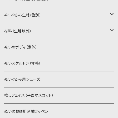
PDFデータ（ダウンロード）
ソフトボア（短毛）
ぬいぐるみ生地(色別)
ソフトボア（5mm）
ソフトボア
材料（生地以外）
スキンカラー系
ぬいトリコット
ぬいトリコット
アイロン接着シート
ぬいのボディ（素体）
白系
スキンカラー系
スキンカラー生地
ステッチカラー
ぬいスケルトン（骨格）
赤・ピンク系
白系
カーリーベルボア
ミニワッペン
ぬいぐるみ用シューズ
紫系
赤・ピンク系
パウダーボア（4mm）
リボン
推しフェイス（平面マスコット）
青系
紫系
ウィッグボア（8cm）
ぬいのお顔用刺繍ワッペン