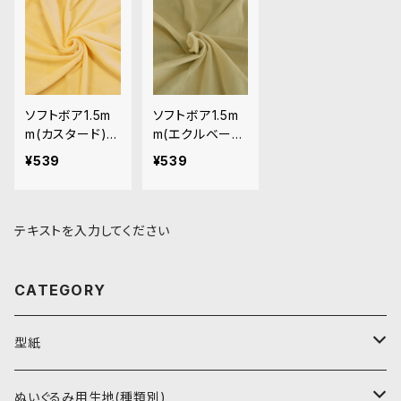
ソフトボア1.5m
ソフトボア1.5m
m(カスタード)S
m(エクルベージ
B037ぬいぐる
ュ)SB041 ぬい
¥539
¥539
み用短毛ボア生
ぐるみ用短毛ボ
地 20cm
ア生地 20cm
テキストを入力してください
CATEGORY
型紙
書籍（紙の本）
ぬいぐるみ用生地(種類別)