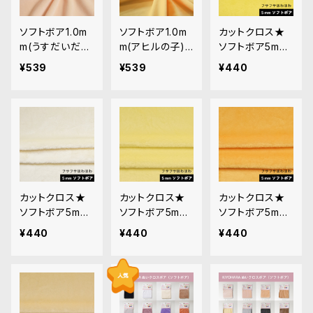
ソフトボア1.0m
ソフトボア1.0m
カットクロス★
m(うすだいだ
m(アヒルの子)S
ソフトボア5mm
い)SSB054 ぬ
SB116 ぬいぐる
(バナナイエロ
¥539
¥539
¥440
いぐるみ用短毛
み用短毛ボア生
ー)LB001 ボア
ボア生地 20cm
地 20cm
生地 50cm × 4
5cm
カットクロス★
カットクロス★
カットクロス★
ソフトボア5mm
ソフトボア5mm
ソフトボア5mm
(ホワイトチョコ)
(レモンクリーム)
(山吹色)LB026
¥440
¥440
¥440
LB002 ボア生
LB025 ボア生
ボア生地 50cm
地 50cm × 45c
地 50cm × 45c
× 45cm
m
m