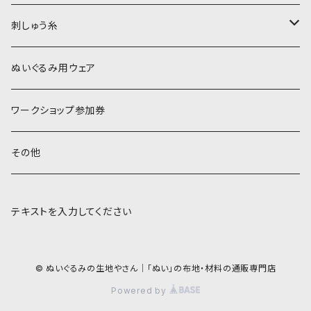
黒・グレー系
刺しゅう糸
オレンジ系
COSMO 25番刺しゅう糸
ぬいぐるみ用ウェア
ワークショップ参加券
その他
テキストを入力してください
© ぬいぐるみの生地やさん｜「ぬい」の布地・材料の通販専門店
Powered by