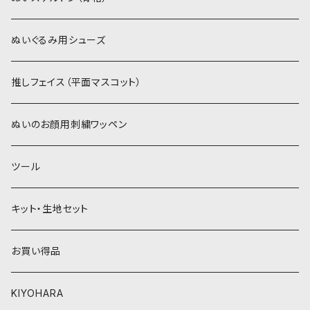
赤・ピンク系
白系
カーリーベルボア
ミニワッペン
ぬいぐるみ用シューズ
紫系
赤・ピンク系
パウダーボア（4mm）
リボン
推しフェイス（平面マスコット）
青系
紫系
ウィッグボア（8cm）
ぬいのお顔用刺繍ワッペン
緑系
青系
ツール
黄色・クリーム系
緑系
キット・生地セット
ベージュ・ブラウン系
黄色・クリーム系
お買い得品
黒・グレー系
ベージュ・ブラウン系
KIYOHARA
オレンジ系