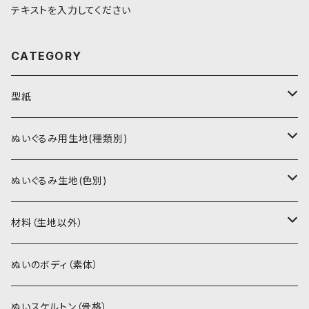
テキストを入力してください
CATEGORY
型紙
書籍（紙の本）
ぬいぐるみ用生地(種類別)
PDFデータ（ダウンロード）
ソフトボア（短毛）
ぬいぐるみ生地(色別)
ソフトボア（5mm）
ソフトボア
材料（生地以外）
スキンカラー系
ぬいトリコット
ぬいトリコット
アイロン接着シート
ぬいのボディ（素体）
白系
スキンカラー系
スキンカラー生地
ステッチカラー
ぬいスケルトン（骨格）