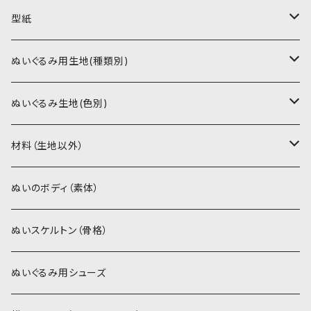
型紙
書籍（紙の本）
ぬいぐるみ用生地(種類別)
PDFデータ（ダウンロード）
ソフトボア（短毛）
ぬいぐるみ生地(色別)
ソフトボア（5mm）
ソフトボア
材料（生地以外）
スキンカラー系
ぬいトリコット
ぬいトリコット
アイロン接着シート
ぬいのボディ（素体）
白系
スキンカラー系
スキンカラー生地
ステッチカラー
ぬいスケルトン（骨格）
赤・ピンク系
白系
カーリーベルボア
ミニワッペン
ぬいぐるみ用シューズ
紫系
赤・ピンク系