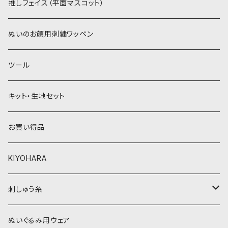
パウダーボア（4mm）
リボン
推しフェイス（平面マスコット）
青系
紫系
ウィッグボア（8cm）
ぬいのお顔用刺繍ワッペン
緑系
青系
ツール
黄色・クリーム系
緑系
キット・生地セット
ベージュ・ブラウン系
黄色・クリーム系
お買い得品
黒・グレー系
ベージュ・ブラウン系
KIYOHARA
オレンジ系
黒・グレー系
刺しゅう糸
オレンジ系
COSMO 25番刺しゅう糸
ぬいぐるみ用ウェア