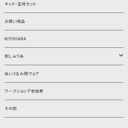
キット・生地セット
ベージュ・ブラウン系
黄色・クリーム系
お買い得品
黒・グレー系
ベージュ・ブラウン系
KIYOHARA
オレンジ系
黒・グレー系
刺しゅう糸
オレンジ系
COSMO 25番刺しゅう糸
ぬいぐるみ用ウェア
ワークショップ参加券
その他