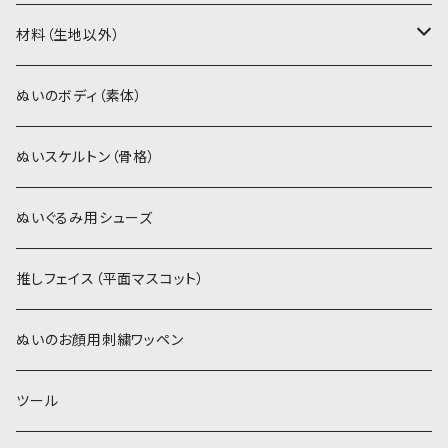
ソフトボア（5mm）
ソフトボア
材料（生地以外）
スキンカラー系
ぬいトリコット
ぬいトリコット
アイロン接着シート
ぬいのボディ（素体）
白系
スキンカラー系
スキンカラー生地
ステッチカラー
ぬいスケルトン（骨格）
赤・ピンク系
白系
カーリーベルボア
ミニワッペン
ぬいぐるみ用シューズ
紫系
赤・ピンク系
パウダーボア（4mm）
リボン
推しフェイス（平面マスコット）
青系
紫系
ウィッグボア（8cm）
ぬいのお顔用刺繍ワッペン
緑系
青系
ツール
黄色・クリーム系
緑系