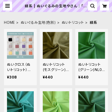
緑系 | ぬいぐるみの生地やさん｜「ぬ
い」の布地・材料の通販専門店
HOME
ぬいぐるみ生地(色別)
ぬいトリコット
緑系
ぬいクロス（ぬ
ぬいトリコット
ぬいトリコット
いトリコット）カ
(モスグリーン)N
(グリーン)NL02
ットクロス各色A
L013 ぬいぐるみ
6 ぬいぐるみ用
¥308
¥440
¥440
（新色）｜清原株
用薄手パイル生
薄手パイル生地
式会社
地 20cm
20cm