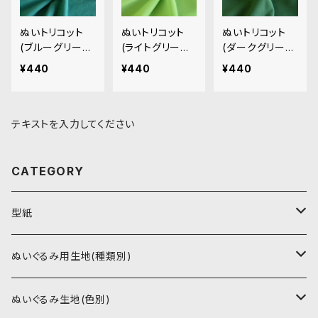
ぬいトリコット
ぬいトリコット
ぬいトリコット
(ブルーグリー
(ライトグリーン)
(ダークグリー
ン)NL029 ぬい
NL031 ぬいぐる
ン)NL034 ぬい
¥440
¥440
¥440
ぐるみ用薄手パ
み用薄手パイル
ぐるみ用薄手パ
イル生地 20cm
生地 20cm
イル生地 20cm
テキストを入力してください
CATEGORY
型紙
書籍（紙の本）
ぬいぐるみ用生地(種類別)
PDFデータ（ダウンロード）
ソフトボア（短毛）
ぬいぐるみ生地(色別)