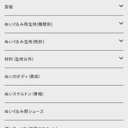
型紙
書籍（紙の本）
ぬいぐるみ用生地(種類別)
PDFデータ（ダウンロード）
ソフトボア（短毛）
ぬいぐるみ生地(色別)
ソフトボア（5mm）
ソフトボア
材料（生地以外）
スキンカラー系
ぬいトリコット
ぬいトリコット
アイロン接着シート
ぬいのボディ（素体）
白系
スキンカラー系
スキンカラー生地
ステッチカラー
ぬいスケルトン（骨格）
赤・ピンク系
白系
カーリーベルボア
ミニワッペン
ぬいぐるみ用シューズ
紫系
赤・ピンク系