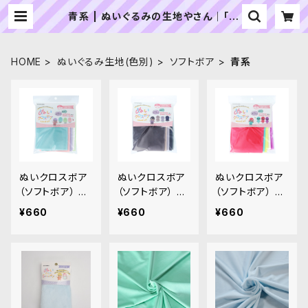
青系 | ぬいぐるみの生地やさん｜「ぬ
い」の布地・材料の通販専門店
HOME
ぬいぐるみ生地(色別)
ソフトボア
青系
ぬいクロスボア
ぬいクロスボア
ぬいクロスボア
（ソフトボア） ア
（ソフトボア） ア
（ソフトボア） ア
ソートセット（パ
ソートセット（ニ
ソートセット（ビ
¥660
¥660
¥660
ステルカラー）｜
ュアンスカラー）
ビッドカラー）｜
清原株式会社
｜清原株式会社
清原株式会社