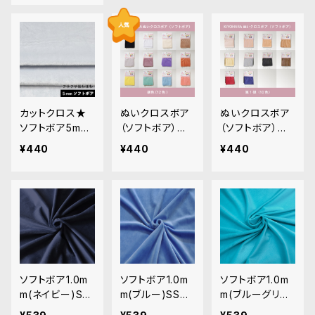
カットクロス★
ぬいクロスボア
ぬいクロスボア
ソフトボア5mm
（ソフトボア）カ
（ソフトボア）カ
(ホワイトブルー)
ットクロス各色A
ットクロス各色
¥440
¥440
¥440
LB043 ボア生
（新色）｜清原株
｜清原株式会社
地 50cm × 45c
式会社
m
ソフトボア1.0m
ソフトボア1.0m
ソフトボア1.0m
m(ネイビー)SS
m(ブルー)SSB1
m(ブルーグリー
B008 ぬいぐる
17 ぬいぐるみ用
ン)SSB128 ぬ