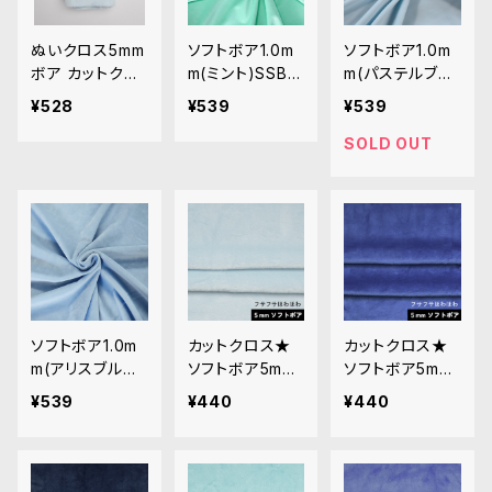
ぬいクロス5mm
ソフトボア1.0m
ソフトボア1.0m
ボア カットクロ
m(ミント)SSB12
m(パステルブル
ス（ベビーブル
3 ぬいぐるみ用
ー)SSB115 ぬい
¥528
¥539
¥539
ー）｜清原株式
短毛ボア生地 2
ぐるみ用短毛ボ
会社
0cm
ア生地 20cm
SOLD OUT
ソフトボア1.0m
カットクロス★
カットクロス★
m(アリスブルー)
ソフトボア5mm
ソフトボア5mm
SSB051 ぬいぐ
(ミルキーブル
(ブルー)LB009
¥539
¥440
¥440
るみ用短毛ボア
ー)LB006 ボア
ボア生地 50cm
生地 20cm
生地 50cm × 4
× 45cm
5cm