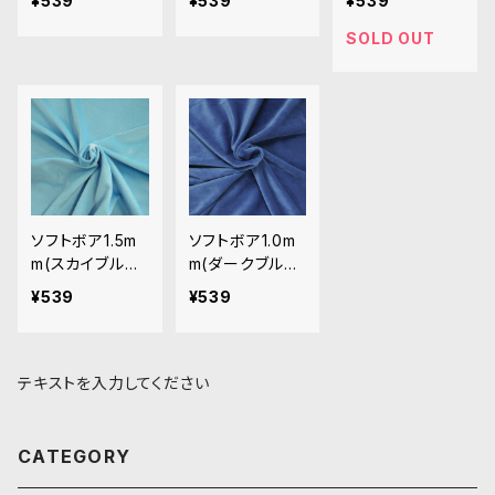
¥539
¥539
¥539
み用短毛ボア生
短毛ボア生地 2
いぐるみ用短毛
地 20cm
0cm
ボア生地 20cm
SOLD OUT
ソフトボア1.5m
ソフトボア1.0m
m(スカイブルー)
m(ダークブル
SB030 ぬいぐ
ー) SSB120 ぬ
¥539
¥539
るみ用短毛ボア
いぐるみ用短毛
生地 20cm
ボア生地 20cm
テキストを入力してください
CATEGORY