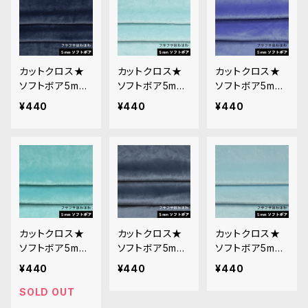
カットクロス★
カットクロス★
カットクロス★
ソフトボア5mm
ソフトボア5mm
ソフトボア5mm
(ネイビー)LB01
(うすあさぎ)LB
(ネモフィラブル
¥440
¥440
¥440
4 ボア生地 50c
023 ボア生地 5
ー)LB031 ボア
m × 45cm
0cm × 45cm
生地 50cm × 4
5cm
カットクロス★
カットクロス★
カットクロス★
ソフトボア5mm
ソフトボア5mm
ソフトボア5mm
(パライバトルマ
(グレイッシュブ
(ベビーブルー)L
¥440
¥440
¥440
リン)LB032 ボ
ルー)LB037 ボ
B041 ボア生地
ア生地 50cm ×
ア生地 50cm ×
50cm × 45cm
SOLD OUT
45cm
45cm