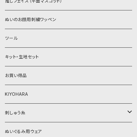
パウダーボア（4mm）
リボン
推しフェイス（平面マスコット）
青系
紫系
ウィッグボア（8cm）
ぬいのお顔用刺繍ワッペン
緑系
青系
ツール
黄色・クリーム系
緑系
キット・生地セット
ベージュ・ブラウン系
黄色・クリーム系
お買い得品
黒・グレー系
ベージュ・ブラウン系
KIYOHARA
オレンジ系
黒・グレー系
刺しゅう糸
オレンジ系
COSMO 25番刺しゅう糸
ぬいぐるみ用ウェア