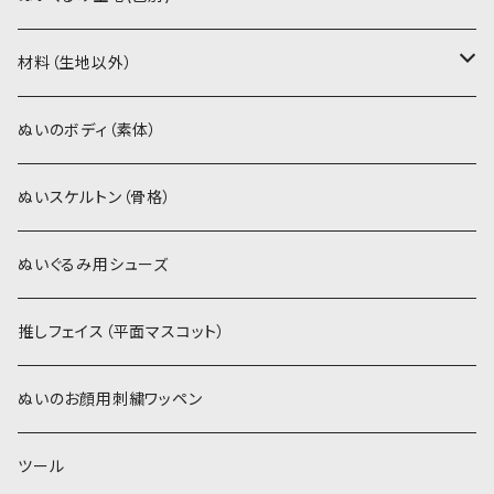
ソフトボア（5mm）
ソフトボア
材料（生地以外）
スキンカラー系
ぬいトリコット
ぬいトリコット
アイロン接着シート
ぬいのボディ（素体）
白系
スキンカラー系
スキンカラー生地
ステッチカラー
ぬいスケルトン（骨格）
赤・ピンク系
白系
カーリーベルボア
ミニワッペン
ぬいぐるみ用シューズ
紫系
赤・ピンク系
パウダーボア（4mm）
リボン
推しフェイス（平面マスコット）
青系
紫系
ウィッグボア（8cm）
ぬいのお顔用刺繍ワッペン
緑系
青系
ツール