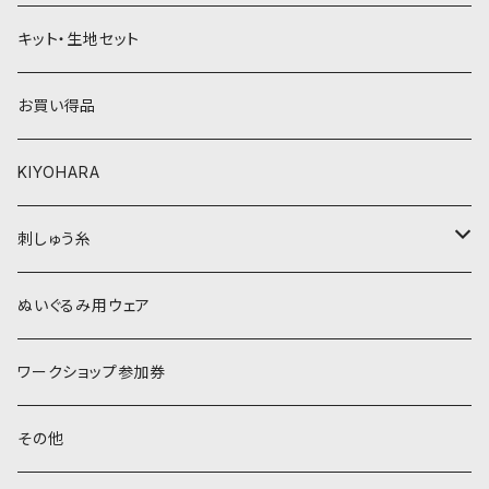
黄色・クリーム系
緑系
キット・生地セット
ベージュ・ブラウン系
黄色・クリーム系
お買い得品
黒・グレー系
ベージュ・ブラウン系
KIYOHARA
オレンジ系
黒・グレー系
刺しゅう糸
オレンジ系
COSMO 25番刺しゅう糸
ぬいぐるみ用ウェア
ワークショップ参加券
その他