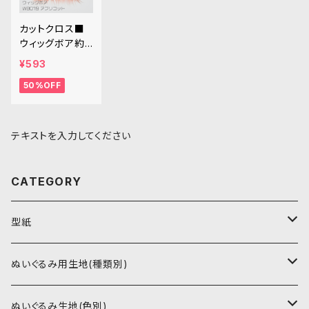
カットクロス■
ウィッグボア約8
cm(アプリコッ
¥593
ト)WB019 ボア
50%OFF
生地 25cm × 4
5cm
テキストを入力してください
CATEGORY
型紙
書籍（紙の本）
ぬいぐるみ用生地(種類別)
PDFデータ（ダウンロード）
ソフトボア（短毛）
ぬいぐるみ生地(色別)