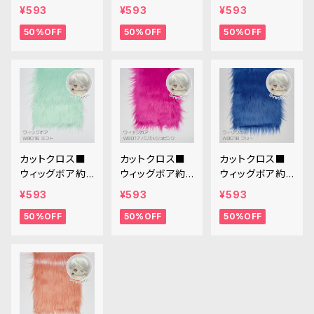
cm(ペールグレ
cm(ネイビー)W
cm(アッシュブロ
¥593
¥593
¥593
ー)WB013 ボア
B014 ボア生地
ンド)WB015 ボ
50%OFF
50%OFF
50%OFF
生地 25cm × 4
25cm × 45cm
ア生地 25cm ×
5cm
45cm
カットクロス■
カットクロス■
カットクロス■
ウィッグボア約8
ウィッグボア約8
ウィッグボア約8
cm(ミント)WB0
cm(パンキッシュ
cm(ブルー)WB
¥593
¥593
¥593
16 ボア生地 25
ピンク)WB017
018 ボア生地 2
50%OFF
50%OFF
50%OFF
cm × 45cm
ボア生地 25cm
5cm × 45cm
× 45cm