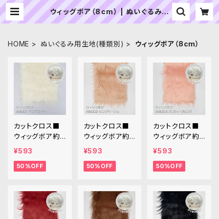
ウィッグボア（8cm） | ぬいぐるみの
生地やさん｜「ぬい」の布地・材料の通
販専門店
HOME
ぬいぐるみ用生地(種類別)
ウィッグボア（8cm）
カットクロス■
カットクロス■
カットクロス■
ウィッグボア約8
ウィッグボア約8
ウィッグボア約8
cm(オフホワイ
cm(ピンクベー
cm(アンティー
¥593
¥593
¥593
ト)WB001 ボア
ジュ)WB002ボ
クピンク)WB00
50%OFF
50%OFF
50%OFF
生地 25cm × 4
ア生地 25cm ×
3ボア生地 25c
5cm
45cm
m × 45cm