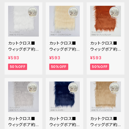
カットクロス■
カットクロス■
カットクロス■
ウィッグボア約8
ウィッグボア約8
ウィッグボア約8
cm(ホワイト)W
cm(プラチナブ
cm(ブリックレッ
¥593
¥593
¥593
B010 ボア生地
ロンド)WB011
ド)WB012 ボア
50%OFF
50%OFF
50%OFF
25cm × 45cm
ボア生地 25cm
生地 25cm × 4
× 45cm
5cm
カットクロス■
カットクロス■
カットクロス■
ウィッグボア約8
ウィッグボア約8
ウィッグボア約8