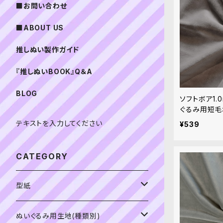
■お問い合わせ
■ABOUT US
推しぬい製作ガイド
『推しぬいBOOK』Q＆A
BLOG
ソフトボア1.0
ぐるみ用短毛
テキストを入力してください
¥539
CATEGORY
型紙
書籍（紙の本）
ぬいぐるみ用生地(種類別)