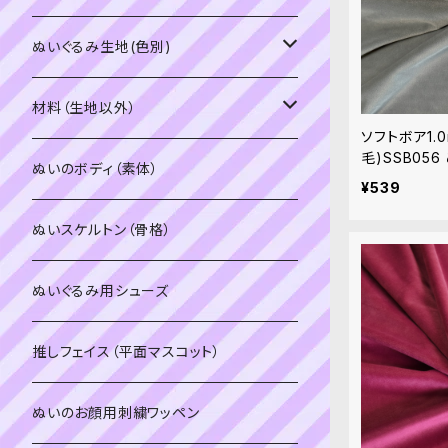
PDFデータ（ダウンロード）
ソフトボア（短毛）
ぬいぐるみ生地(色別)
ソフトボア（5mm）
ソフトボア
材料（生地以外）
ソフトボア1.
毛)SSB05
スキンカラー系
ぬいトリコット
ぬいトリコット
アイロン接着シート
ぬいのボディ（素体）
20cm
¥539
白系
スキンカラー系
スキンカラー生地
ステッチカラー
ぬいスケルトン（骨格）
赤・ピンク系
白系
カーリーベルボア
ミニワッペン
ぬいぐるみ用シューズ
紫系
赤・ピンク系
パウダーボア（4mm）
リボン
推しフェイス（平面マスコット）
青系
紫系
ウィッグボア（8cm）
ぬいのお顔用刺繍ワッペン