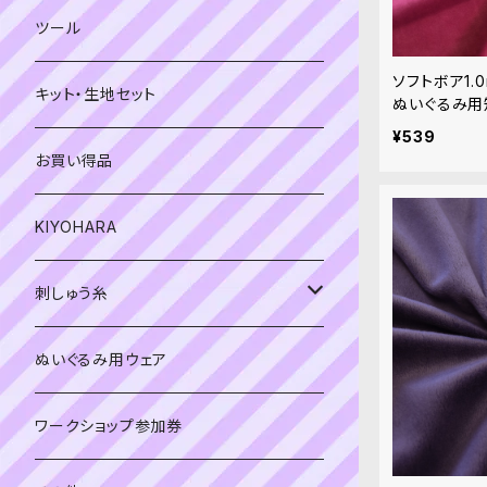
緑系
青系
ツール
黄色・クリーム系
緑系
ソフトボア1.0
キット・生地セット
ぬいぐるみ用
ベージュ・ブラウン系
黄色・クリーム系
¥539
お買い得品
黒・グレー系
ベージュ・ブラウン系
KIYOHARA
オレンジ系
黒・グレー系
刺しゅう糸
オレンジ系
COSMO 25番刺しゅう糸
ぬいぐるみ用ウェア
ワークショップ参加券