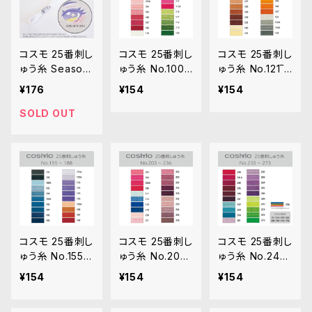
コスモ 25番刺し
コスモ 25番刺し
コスモ 25番刺し
ゅう糸 Season
ゅう糸 No.100‾1
ゅう糸 No.121‾1
s No.8003「ほ
20
54
¥176
¥154
¥154
ぼ白」多色グラ
デ
SOLD OUT
コスモ 25番刺し
コスモ 25番刺し
コスモ 25番刺し
ゅう糸 No.155‾1
ゅう糸 No.203‾
ゅう糸 No.240‾
88
236
273
¥154
¥154
¥154