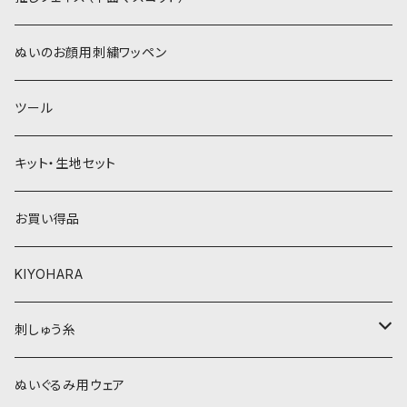
青系
紫系
ウィッグボア（8cm）
ぬいのお顔用刺繍ワッペン
緑系
青系
ツール
黄色・クリーム系
緑系
キット・生地セット
ベージュ・ブラウン系
黄色・クリーム系
お買い得品
黒・グレー系
ベージュ・ブラウン系
KIYOHARA
オレンジ系
黒・グレー系
刺しゅう糸
オレンジ系
COSMO 25番刺しゅう糸
ぬいぐるみ用ウェア