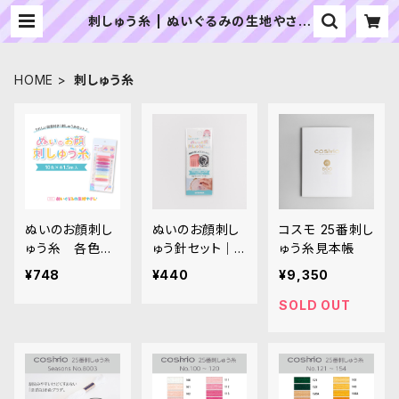
刺しゅう糸 | ぬいぐるみの生地やさん
｜「ぬい」の布地・材料の通販専門店
HOME
刺しゅう糸
ぬいのお顔刺し
ぬいのお顔刺し
コスモ 25番刺し
ゅう糸 各色｜
ゅう針セット｜
ゅう糸見本帳
清原株式会社
清原株式会社
¥748
¥440
¥9,350
SOLD OUT