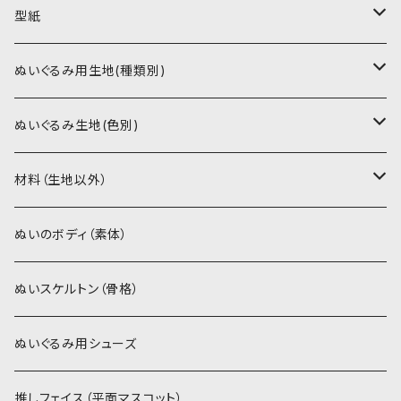
型紙
書籍（紙の本）
ぬいぐるみ用生地(種類別)
PDFデータ（ダウンロード）
ソフトボア（短毛）
ぬいぐるみ生地(色別)
ソフトボア（5mm）
ソフトボア
材料（生地以外）
スキンカラー系
ぬいトリコット
ぬいトリコット
アイロン接着シート
ぬいのボディ（素体）
白系
スキンカラー系
スキンカラー生地
ステッチカラー
ぬいスケルトン（骨格）
赤・ピンク系
白系
カーリーベルボア
ミニワッペン
ぬいぐるみ用シューズ
紫系
赤・ピンク系
パウダーボア（4mm）
リボン
推しフェイス（平面マスコット）