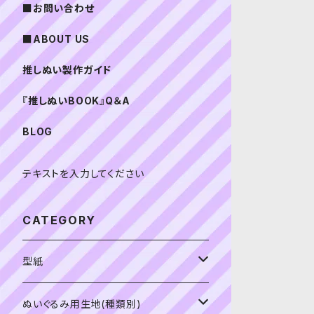
■お問い合わせ
■ABOUT US
推しぬい製作ガイド
『推しぬいBOOK』Q＆A
BLOG
テキストを入力してください
CATEGORY
型紙
書籍（紙の本）
ぬいぐるみ用生地(種類別)