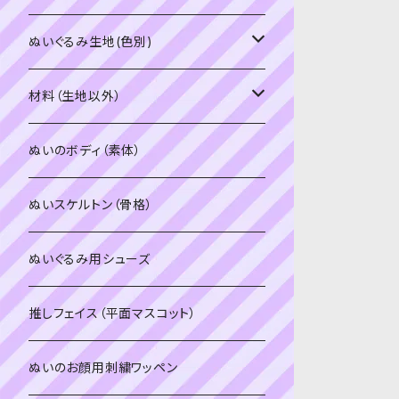
PDFデータ（ダウンロード）
ソフトボア（短毛）
ぬいぐるみ生地(色別)
ソフトボア（5mm）
ソフトボア
材料（生地以外）
スキンカラー系
ぬいトリコット
ぬいトリコット
アイロン接着シート
ぬいのボディ（素体）
白系
スキンカラー系
スキンカラー生地
ステッチカラー
ぬいスケルトン（骨格）
赤・ピンク系
白系
カーリーベルボア
ミニワッペン
ぬいぐるみ用シューズ
紫系
赤・ピンク系
パウダーボア（4mm）
リボン
推しフェイス（平面マスコット）
青系
紫系
ウィッグボア（8cm）
ぬいのお顔用刺繍ワッペン