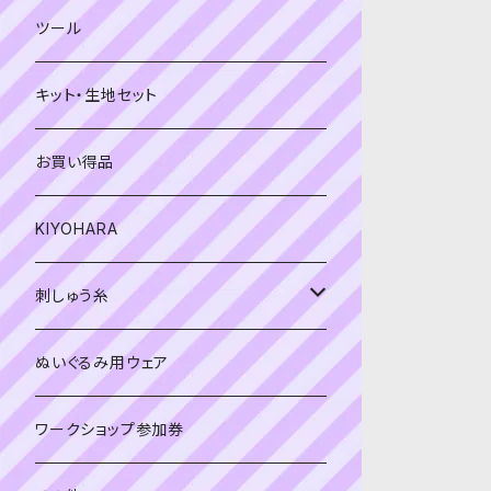
緑系
青系
ツール
黄色・クリーム系
緑系
キット・生地セット
ベージュ・ブラウン系
黄色・クリーム系
お買い得品
黒・グレー系
ベージュ・ブラウン系
KIYOHARA
オレンジ系
黒・グレー系
刺しゅう糸
オレンジ系
COSMO 25番刺しゅう糸
ぬいぐるみ用ウェア
ワークショップ参加券