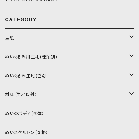
CATEGORY
型紙
書籍（紙の本）
ぬいぐるみ用生地(種類別)
PDFデータ（ダウンロード）
ソフトボア（短毛）
ぬいぐるみ生地(色別)
ソフトボア（5mm）
ソフトボア
材料（生地以外）
スキンカラー系
ぬいトリコット
ぬいトリコット
アイロン接着シート
ぬいのボディ（素体）
白系
スキンカラー系
スキンカラー生地
ステッチカラー
ぬいスケルトン（骨格）