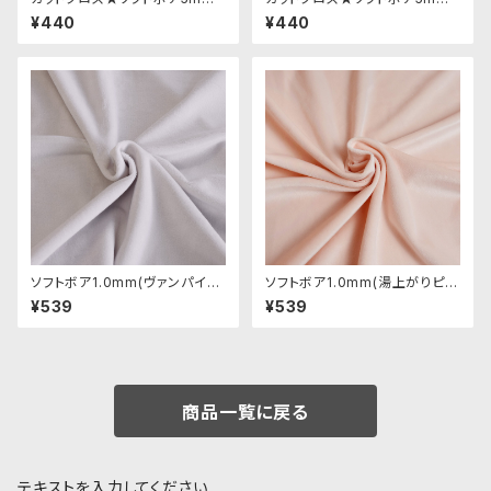
(ダークブラウン)LB029 ボア生
(ダークココア)LB038 ボア生
¥440
¥440
地 50cm × 45cm
地 50cm × 45cm
ソフトボア1.0mm(ヴァンパイア
ソフトボア1.0mm(湯上がりピン
スキン)SSB129 ぬいぐるみ用短
ク)SSB110 ぬいぐるみ用短毛ボ
¥539
¥539
毛ボア生地 20cm
ア生地 20cm
商品一覧に戻る
テキストを入力してください