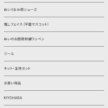
赤・ピンク系
白系
カーリーベルボア
ミニワッペン
ぬいぐるみ用シューズ
紫系
赤・ピンク系
パウダーボア（4mm）
リボン
推しフェイス（平面マスコット）
青系
紫系
ウィッグボア（8cm）
ぬいのお顔用刺繍ワッペン
緑系
青系
ツール
黄色・クリーム系
緑系
キット・生地セット
ベージュ・ブラウン系
黄色・クリーム系
お買い得品
黒・グレー系
ベージュ・ブラウン系
KIYOHARA
オレンジ系
黒・グレー系