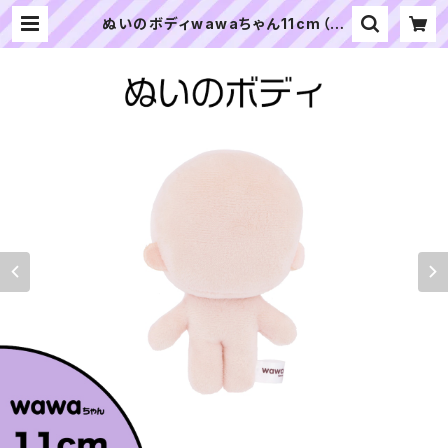
ぬいのボディwawaちゃん11cm（縫
製済みぬいぐるみ素体）｜清原株式会
社 | ぬいぐるみの生地やさん｜「ぬ
い」の布地・材料の通販専門店