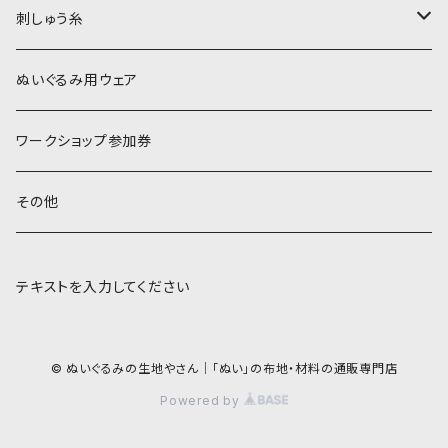
刺しゅう糸
オレンジ系
COSMO 25番刺しゅう糸
ぬいぐるみ用ウェア
ワークショップ参加券
その他
テキストを入力してください
© ぬいぐるみの生地やさん｜「ぬい」の布地・材料の通販専門店
Powered by