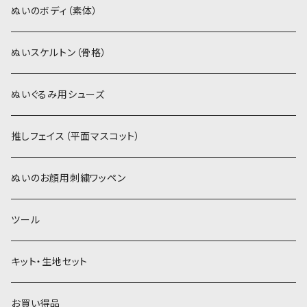
スキンカラー系
ぬいトリコット
ぬいトリコット
アイロン接着シート
ぬいのボディ（素体）
白系
スキンカラー系
スキンカラー生地
ステッチカラー
ぬいスケルトン（骨格）
赤・ピンク系
白系
カーリーベルボア
ミニワッペン
ぬいぐるみ用シューズ
紫系
赤・ピンク系
パウダーボア（4mm）
リボン
推しフェイス（平面マスコット）
青系
紫系
ウィッグボア（8cm）
ぬいのお顔用刺繍ワッペン
緑系
青系
ツール
黄色・クリーム系
緑系
キット・生地セット
ベージュ・ブラウン系
黄色・クリーム系
お買い得品