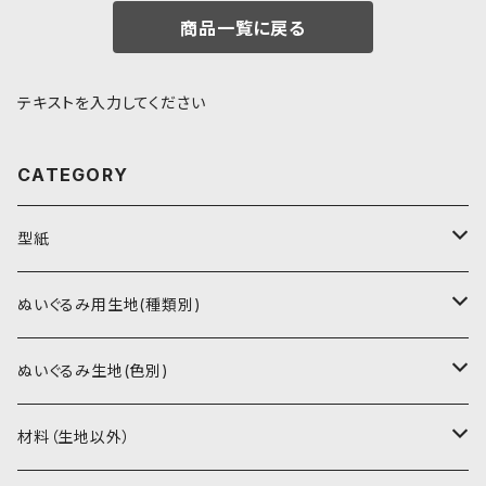
商品一覧に戻る
テキストを入力してください
CATEGORY
型紙
書籍（紙の本）
ぬいぐるみ用生地(種類別)
PDFデータ（ダウンロード）
ソフトボア（短毛）
ぬいぐるみ生地(色別)
ソフトボア（5mm）
ソフトボア
材料（生地以外）