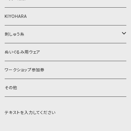
黒・グレー系
ベージュ・ブラウン系
KIYOHARA
オレンジ系
黒・グレー系
刺しゅう糸
オレンジ系
COSMO 25番刺しゅう糸
ぬいぐるみ用ウェア
ワークショップ参加券
その他
テキストを入力してください