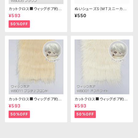
カットクロス■ウィッグボア約8c
ぬいシューズS（MTスニーカー・
m(ブラウン)WB005ボア生地 2
ブラック）｜身長11cm前後のぬ
¥593
¥550
5cm × 45cm
いぐるみ用ソフビ靴
50%OFF
カットクロス■ウィッグボア約8c
カットクロス■ウィッグボア約8c
m(プラチナブロンド)WB011 ボ
m(オフホワイト)WB001 ボア生
¥593
¥593
ア生地 25cm × 45cm
地 25cm × 45cm
50%OFF
50%OFF