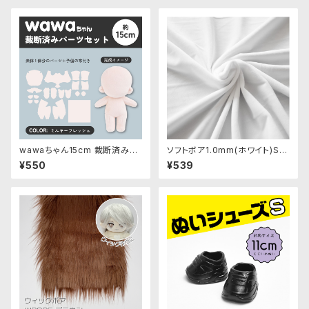
wawaちゃん15cm 裁断済みパ
ソフトボア1.0mm(ホワイト)SS
ーツセット
B137ぬいぐるみ用短毛ボア生
¥550
¥539
地 20cm