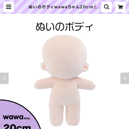
ぬいのボディwawaちゃん20cm（縫
製済みぬいぐるみ素体）｜清原株式会
社 | ぬいぐるみの生地やさん｜「ぬ
い」の布地・材料の通販専門店