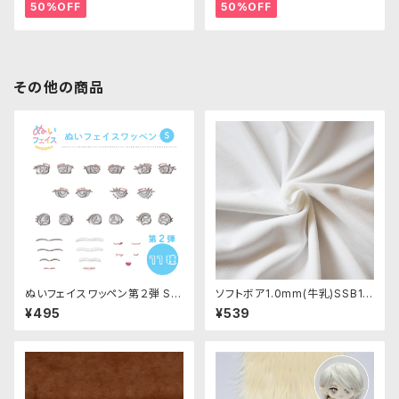
50%OFF
50%OFF
その他の商品
ぬいフェイスワッペン第２弾 Sサ
ソフトボア1.0mm(牛乳)SSB111
イズ 各種｜清原株式会社
ぬいぐるみ用短毛ボア生地 20c
¥495
¥539
m