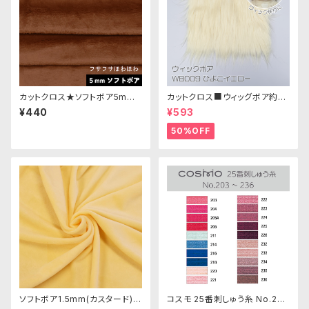
カットクロス★ソフトボア5mm
カットクロス■ウィッグボア約8c
(ミルクチョコ)LB022 ボア生地
m(ひよこイエロー)WB009ボア
¥440
¥593
50cm × 45cm
生地 25cm × 45cm
50%OFF
ソフトボア1.5mm(カスタード)S
コスモ 25番刺しゅう糸 No.203