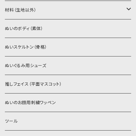
ソフトボア（5mm）
ソフトボア
材料（生地以外）
スキンカラー系
ぬいトリコット
ぬいトリコット
アイロン接着シート
ぬいのボディ（素体）
白系
スキンカラー系
スキンカラー生地
ステッチカラー
ぬいスケルトン（骨格）
赤・ピンク系
白系
カーリーベルボア
ミニワッペン
ぬいぐるみ用シューズ
紫系
赤・ピンク系
パウダーボア（4mm）
リボン
推しフェイス（平面マスコット）
青系
紫系
ウィッグボア（8cm）
ぬいのお顔用刺繍ワッペン
緑系
青系
ツール
黄色・クリーム系
緑系