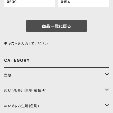
B037ぬいぐるみ用短毛ボア生
‾236
¥539
¥154
地 20cm
商品一覧に戻る
テキストを入力してください
CATEGORY
型紙
書籍（紙の本）
ぬいぐるみ用生地(種類別)
PDFデータ（ダウンロード）
ソフトボア（短毛）
ぬいぐるみ生地(色別)