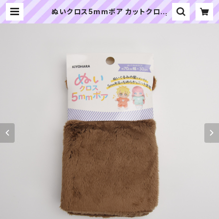
ぬいクロス5mmボア カットクロス
（ココアブラウン）｜清原株式会社 |
ぬいぐるみの生地やさん｜「ぬい」の
布地・材料の通販専門店