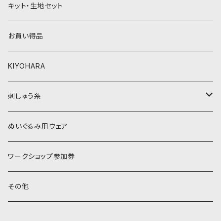
キット・生地セット
ベージュ・ブラウン系
黄色・クリーム系
お買い得品
黒・グレー系
ベージュ・ブラウン系
KIYOHARA
オレンジ系
黒・グレー系
刺しゅう糸
オレンジ系
COSMO 25番刺しゅう糸
ぬいぐるみ用ウェア
ワークショップ参加券
その他