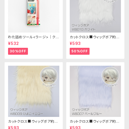
わた詰めツール<ラージ>｜クロ
カットクロス■ウィッグボア約8c
バー
m(ホワイト)WB010 ボア生地
¥532
¥593
25cm × 45cm
30%OFF
50%OFF
カットクロス■ウィッグボア約8c
カットクロス■ウィッグボア約8c
m(ひよこイエロー)WB009ボア
m(ペールブルー)WB007ボア
¥593
¥593