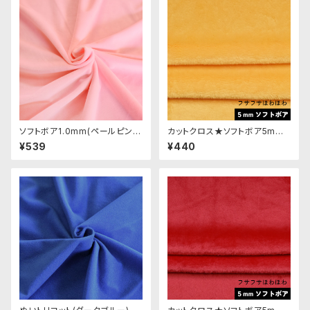
ソフトボア1.0mm(ペールピン
カットクロス★ソフトボア5mm
ク)SSB130 ぬいぐるみ用短毛
(山吹色)LB026 ボア生地 50c
¥539
¥440
ボア生地 20cm
m × 45cm