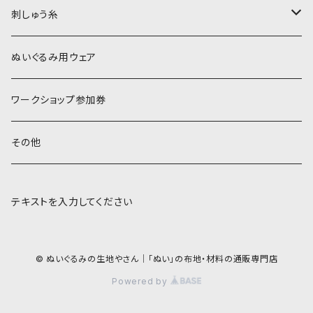
刺しゅう糸
オレンジ系
COSMO 25番刺しゅう糸
ぬいぐるみ用ウェア
ワークショップ参加券
その他
テキストを入力してください
© ぬいぐるみの生地やさん｜「ぬい」の布地・材料の通販専門店
Powered by