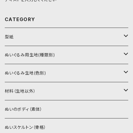
CATEGORY
型紙
書籍（紙の本）
ぬいぐるみ用生地(種類別)
PDFデータ（ダウンロード）
ソフトボア（短毛）
ぬいぐるみ生地(色別)
ソフトボア（5mm）
ソフトボア
材料（生地以外）
スキンカラー系
ぬいトリコット
ぬいトリコット
アイロン接着シート
ぬいのボディ（素体）
白系
スキンカラー系
スキンカラー生地
ステッチカラー
ぬいスケルトン（骨格）