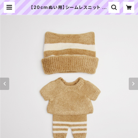
【20cmぬい用】シームレスニット ル
ームウェアセット（キャメル） | ぬいぐ
るみの生地やさん｜「ぬい」の布地・材
料の通販専門店