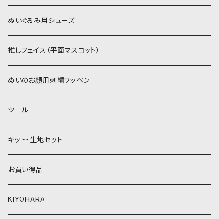
赤・ピンク系
白系
カーリーベルボア
ミニワッペン
ぬいぐるみ用シューズ
紫系
赤・ピンク系
パウダーボア（4mm）
リボン
推しフェイス（平面マスコット）
青系
紫系
ウィッグボア（8cm）
ぬいのお顔用刺繍ワッペン
緑系
青系
ツール
黄色・クリーム系
緑系
キット・生地セット
ベージュ・ブラウン系
黄色・クリーム系
お買い得品
黒・グレー系
ベージュ・ブラウン系
KIYOHARA
オレンジ系
黒・グレー系