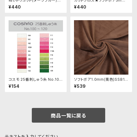
ぬいトリコット(ダークブルー)NL
カットクロス★ソフトボア5mm
033 ぬいぐるみ用薄手パイル生
(レッド)LB007 ボア生地 50c
¥440
¥440
地 20cm
m × 45cm
コスモ 25番刺しゅう糸 No.100
ソフトボア1.0mm(栗色)SSB13
‾120
2 ぬいぐるみ用短毛ボア生地 2
¥154
¥539
0cm
商品一覧に戻る
テキストを入力してください