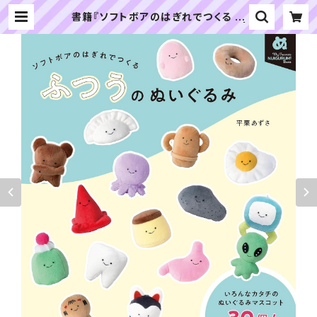
書籍『ソフトボアのはぎれでつくる ふ
つうのぬいぐるみ』｜グラフィック社 |
ぬいぐるみの生地やさん｜「ぬい」の
布地・材料の通販専門店