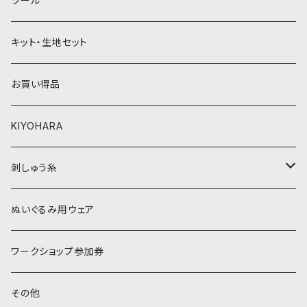
ツール
黄色・クリーム系
緑系
キット・生地セット
ベージュ・ブラウン系
黄色・クリーム系
お買い得品
黒・グレー系
ベージュ・ブラウン系
KIYOHARA
オレンジ系
黒・グレー系
刺しゅう糸
オレンジ系
COSMO 25番刺しゅう糸
ぬいぐるみ用ウェア
ワークショップ参加券
その他