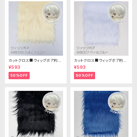
カットクロス■ウィッグボア約8c
カットクロス■ウィッグボア約8c
m(ひよこイエロー)WB009ボア
m(ペールブルー)WB007ボア
¥593
¥593
生地 25cm × 45cm
生地 25cm × 45cm
50%OFF
50%OFF