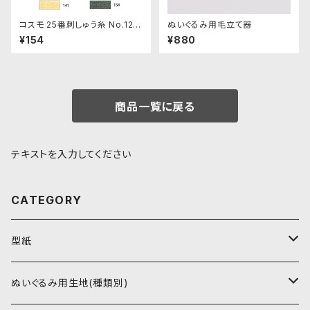
コスモ 25番刺しゅう糸 No.121‾
ぬいぐるみ用毛立て器
154
¥154
¥880
商品一覧に戻る
テキストを入力してください
CATEGORY
型紙
書籍（紙の本）
ぬいぐるみ用生地(種類別)