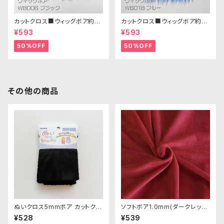
カットクロス■ウィッグボア約8c
カットクロス■ウィッグボア約8c
m(ブラック)WB006ボア生地 2
m(ブルー)WB018 ボア生地 25
¥593
¥593
5cm × 45cm
cm × 45cm
50%OFF
50%OFF
その他の商品
ぬいクロス5mmボア カットクロ
ソフトボア1.0mm(ダークレッド)
ス（ブラック）｜清原株式会社
SSB136 ぬいぐるみ用短毛ボア
¥528
¥539
生地 20cm