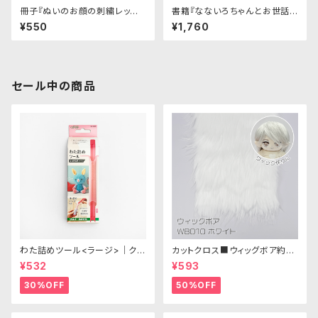
冊子『ぬいのお顔の刺繍レッス
書籍『なないろちゃんとお世話ご
ン』
っこ赤ちゃん』｜グラフィック社
¥550
¥1,760
セール中の商品
わた詰めツール<ラージ>｜クロ
カットクロス■ウィッグボア約8c
バー
m(ホワイト)WB010 ボア生地
¥532
¥593
25cm × 45cm
30%OFF
50%OFF