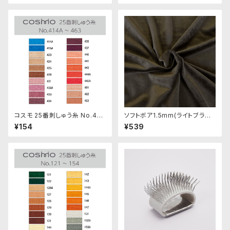
コスモ 25番刺しゅう糸 No.414
ソフトボア1.5mm(ライトブラッ
‾463
ク)SB040 ぬいぐるみ用短毛ボ
¥154
¥539
ア生地 20cm