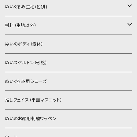
PDFデータ（ダウンロード）
ソフトボア（短毛）
ぬいぐるみ生地(色別)
ソフトボア（5mm）
ソフトボア
材料（生地以外）
スキンカラー系
ぬいトリコット
ぬいトリコット
アイロン接着シート
ぬいのボディ（素体）
白系
スキンカラー系
スキンカラー生地
ステッチカラー
ぬいスケルトン（骨格）
赤・ピンク系
白系
カーリーベルボア
ミニワッペン
ぬいぐるみ用シューズ
紫系
赤・ピンク系
パウダーボア（4mm）
リボン
推しフェイス（平面マスコット）
青系
紫系
ウィッグボア（8cm）
ぬいのお顔用刺繍ワッペン
緑系
青系