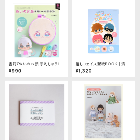
書籍『ぬいのお顔 手刺しゅうLE
推しフェイス型紙BOOK｜清原
SSON』｜グラフィック社
株式会社
¥990
¥1,320