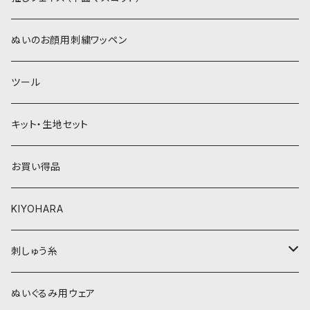
青系
紫系
ウィッグボア（8cm）
ぬいのお顔用刺繍ワッペン
緑系
青系
ツール
黄色・クリーム系
緑系
キット・生地セット
ベージュ・ブラウン系
黄色・クリーム系
お買い得品
黒・グレー系
ベージュ・ブラウン系
KIYOHARA
オレンジ系
黒・グレー系
刺しゅう糸
オレンジ系
COSMO 25番刺しゅう糸
ぬいぐるみ用ウェア