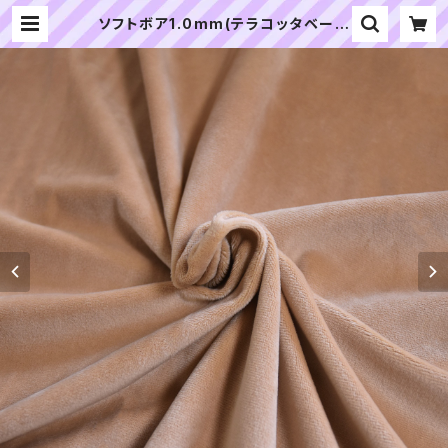
ソフトボア1.0mm(テラコッタベージ
ュ)SSB102 ぬいぐるみ用短毛ボア生
地 20cm | ぬいぐるみの生地やさん
｜「ぬい」の布地・材料の通販専門店