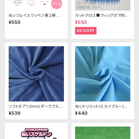
ぬいフェイスワッペン第２弾 M
カットクロス■ウィッグボア約8c
サイズ 各種｜清原株式会社
m(ブルー)WB018 ボア生地 25
¥550
¥593
cm × 45cm
50%OFF
ソフトボア1.0mm(ダークブル
ぬいトリコット(スカイブルー)NL
ー) SSB120 ぬいぐるみ用短毛
030 ぬいぐるみ用薄手パイル生
¥539
¥440
ボア生地 20cm
地 20cm