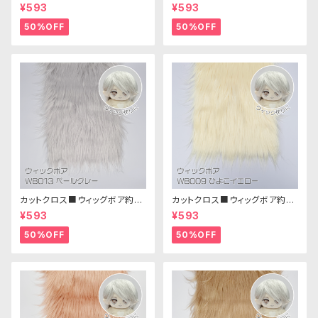
m(ブルー)WB018 ボア生地 25
m(ブラック)WB006ボア生地 2
¥593
¥593
cm × 45cm
5cm × 45cm
50%OFF
50%OFF
カットクロス■ウィッグボア約8c
カットクロス■ウィッグボア約8c
m(ペールグレー)WB013 ボア
m(ひよこイエロー)WB009ボア
¥593
¥593
生地 25cm × 45cm
生地 25cm × 45cm
50%OFF
50%OFF