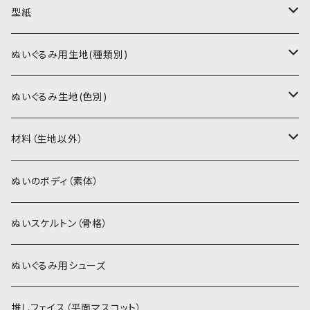
型紙
書籍（紙の本）
ぬいぐるみ用生地(種類別)
PDFデータ（ダウンロード）
ソフトボア（短毛）
ぬいぐるみ生地(色別)
ソフトボア（5mm）
ソフトボア
材料（生地以外）
スキンカラー系
ぬいトリコット
ぬいトリコット
アイロン接着シート
ぬいのボディ（素体）
白系
スキンカラー系
スキンカラー生地
ステッチカラー
ぬいスケルトン（骨格）
赤・ピンク系
白系
カーリーベルボア
ミニワッペン
ぬいぐるみ用シューズ
紫系
赤・ピンク系
パウダーボア（4mm）
リボン
推しフェイス（平面マスコット）