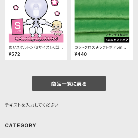
ぬいスケルトン（Sサイズ）人型ぬ
カットクロス★ソフトボア5mm
いぐるみ用ナチュラル可動骨格
(ブライトグリーン)LB010 ボア
¥572
¥440
生地 50cm × 45cm
商品一覧に戻る
テキストを入力してください
CATEGORY