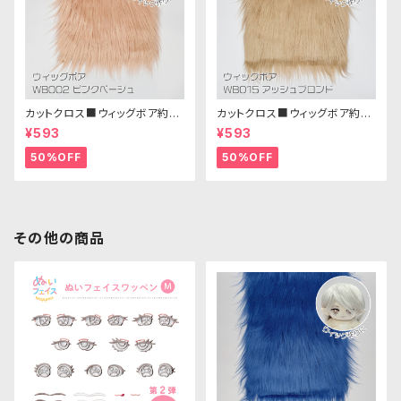
カットクロス■ウィッグボア約8c
カットクロス■ウィッグボア約8c
m(ピンクベージュ)WB002ボア
m(アッシュブロンド)WB015 ボ
¥593
¥593
生地 25cm × 45cm
ア生地 25cm × 45cm
50%OFF
50%OFF
その他の商品