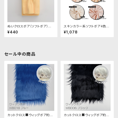
ぬいクロスボア（ソフトボア）カッ
スキンカラー系ソフトボア4色セ
トクロス（カスタード）｜清原株
ット（20cm×75cm 4枚入り）
¥440
¥1,078
式会社
セール中の商品
カットクロス■ウィッグボア約8c
カットクロス■ウィッグボア約8c