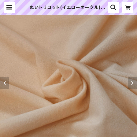
ぬいトリコット(イエローオークル)NL
003 ぬいぐるみ用薄手パイル生地 2
0cm | ぬいぐるみの生地やさん｜「ぬ
い」の布地・材料の通販専門店