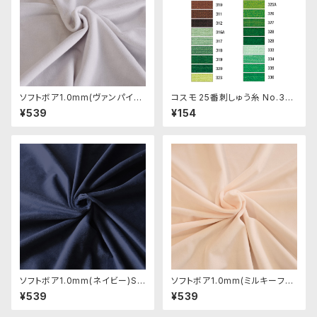
ソフトボア1.0mm(ヴァンパイア
コスモ 25番刺しゅう糸 No.30
スキン)SSB129 ぬいぐるみ用短
9‾336
¥539
¥154
毛ボア生地 20cm
ソフトボア1.0mm(ネイビー)SS
ソフトボア1.0mm(ミルキーフレ
B008 ぬいぐるみ用短毛ボア生
ッシュ)SSB103 ぬいぐるみ用短
¥539
¥539
地 20cm
毛ボア生地 20cm