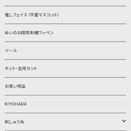
紫系
赤・ピンク系
パウダーボア（4mm）
リボン
推しフェイス（平面マスコット）
青系
紫系
ウィッグボア（8cm）
ぬいのお顔用刺繍ワッペン
緑系
青系
ツール
黄色・クリーム系
緑系
キット・生地セット
ベージュ・ブラウン系
黄色・クリーム系
お買い得品
黒・グレー系
ベージュ・ブラウン系
KIYOHARA
オレンジ系
黒・グレー系
刺しゅう糸
オレンジ系