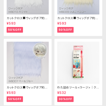
カットクロス■ウィッグボア約8c
カットクロス■ウィッグボア約8c
m(ホワイト)WB010 ボア生地
m(ひよこイエロー)WB009ボア
¥593
¥593
25cm × 45cm
生地 25cm × 45cm
50%OFF
50%OFF
カットクロス■ウィッグボア約8c
わた詰めツール<ラージ>｜クロ
m(ペールブルー)WB007ボア
バー
¥593
¥532
生地 25cm × 45cm
50%OFF
30%OFF