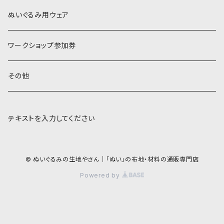
COSMO 25番刺しゅう糸
ぬいぐるみ用ウェア
ワークショップ参加券
その他
テキストを入力してください
© ぬいぐるみの生地やさん｜「ぬい」の布地・材料の通販専門店
Powered by