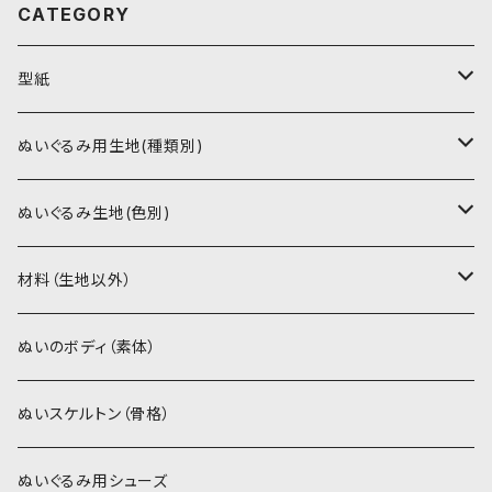
CATEGORY
型紙
書籍（紙の本）
ぬいぐるみ用生地(種類別)
PDFデータ（ダウンロード）
ソフトボア（短毛）
ぬいぐるみ生地(色別)
ソフトボア（5mm）
ソフトボア
材料（生地以外）
スキンカラー系
ぬいトリコット
ぬいトリコット
アイロン接着シート
ぬいのボディ（素体）
白系
スキンカラー系
スキンカラー生地
ステッチカラー
ぬいスケルトン（骨格）
赤・ピンク系
白系
カーリーベルボア
ミニワッペン
ぬいぐるみ用シューズ