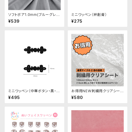
ソフトボア1.0mm(ブルーグレ
ミニワッペン（絆創膏）
ー)SSB052 ぬいぐるみ用短毛
¥539
¥275
ボア生地 20cm
ミニワッペン（中華ボタン・黒・2
お得用NEW刺繍用クリアシート
個セット）
（ぬいぐるみ生地に刺繍する際
¥495
¥580
に）