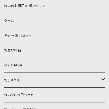
青系
紫系
ウィッグボア（8cm）
ぬいのお顔用刺繍ワッペン
緑系
青系
ツール
黄色・クリーム系
緑系
キット・生地セット
ベージュ・ブラウン系
黄色・クリーム系
お買い得品
黒・グレー系
ベージュ・ブラウン系
KIYOHARA
オレンジ系
黒・グレー系
刺しゅう糸
オレンジ系
COSMO 25番刺しゅう糸
ぬいぐるみ用ウェア