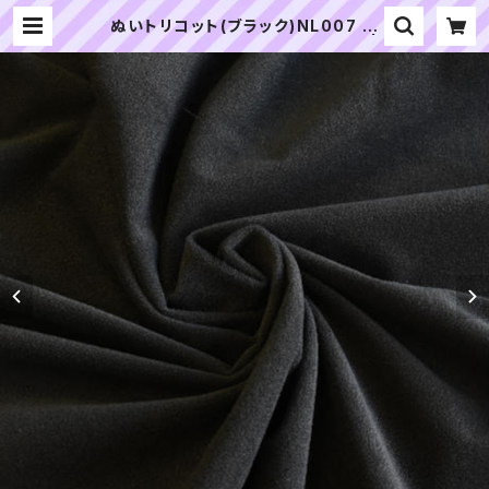
ぬいトリコット(ブラック)NL007 ぬ
いぐるみ用薄手パイル生地 20cm |
ぬいぐるみの生地やさん｜「ぬい」の
布地・材料の通販専門店