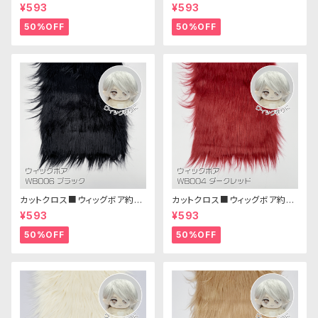
m(ペールグレー)WB013 ボア
m(プラチナブロンド)WB011 ボ
¥593
¥593
生地 25cm × 45cm
ア生地 25cm × 45cm
50%OFF
50%OFF
カットクロス■ウィッグボア約8c
カットクロス■ウィッグボア約8c
m(ブラック)WB006ボア生地 2
m(ダークレッド)WB004ボア生
¥593
¥593
5cm × 45cm
地 25cm × 45cm
50%OFF
50%OFF