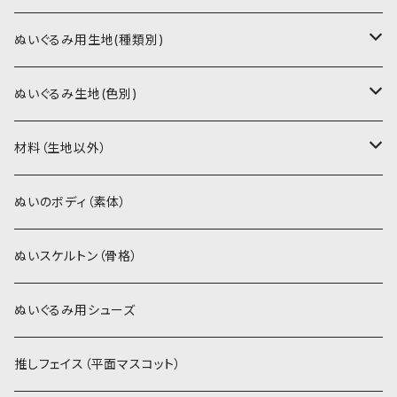
書籍（紙の本）
ぬいぐるみ用生地(種類別)
PDFデータ（ダウンロード）
ソフトボア（短毛）
ぬいぐるみ生地(色別)
ソフトボア（5mm）
ソフトボア
材料（生地以外）
スキンカラー系
ぬいトリコット
ぬいトリコット
アイロン接着シート
ぬいのボディ（素体）
白系
スキンカラー系
スキンカラー生地
ステッチカラー
ぬいスケルトン（骨格）
赤・ピンク系
白系
カーリーベルボア
ミニワッペン
ぬいぐるみ用シューズ
紫系
赤・ピンク系
パウダーボア（4mm）
リボン
推しフェイス（平面マスコット）