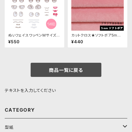
ぬいフェイスワッペンMサイズ
カットクロス★ソフトボア5mm
各種｜清原株式会社
(ベビーピンク)LB048 ボア生
¥550
¥440
地 50cm × 45cm
商品一覧に戻る
テキストを入力してください
CATEGORY
型紙