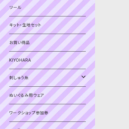
緑系
青系
ツール
黄色・クリーム系
緑系
キット・生地セット
ベージュ・ブラウン系
黄色・クリーム系
お買い得品
黒・グレー系
ベージュ・ブラウン系
KIYOHARA
オレンジ系
黒・グレー系
刺しゅう糸
オレンジ系
COSMO 25番刺しゅう糸
ぬいぐるみ用ウェア
ワークショップ参加券