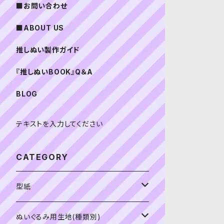
■お問い合わせ
■ABOUT US
推しぬい製作ガイド
『推しぬいBOOK』Q＆A
BLOG
テキストを入力してください
CATEGORY
型紙
書籍（紙の本）
ぬいぐるみ用生地(種類別)