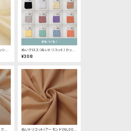
ッシュ)
ぬいクロス（ぬいトリコット）カット
パイル生
クロス各色A（新色）｜清原株式会
¥308
社
クル)
ぬいトリコット(アーモンド)NL004