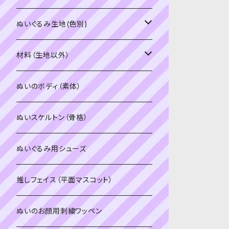
PDFデータ（ダウンロード）
ソフトボア（短毛）
ぬいぐるみ生地(色別)
ソフトボア（5mm）
ソフトボア
材料（生地以外）
スキンカラー系
ぬいトリコット
ぬいトリコット
アイロン接着シート
ぬいのボディ（素体）
白系
スキンカラー系
スキンカラー生地
ステッチカラー
ぬいスケルトン（骨格）
赤・ピンク系
白系
カーリーベルボア
ミニワッペン
ぬいぐるみ用シューズ
紫系
赤・ピンク系
パウダーボア（4mm）
リボン
推しフェイス（平面マスコット）
青系
紫系
ウィッグボア（8cm）
ぬいのお顔用刺繍ワッペン