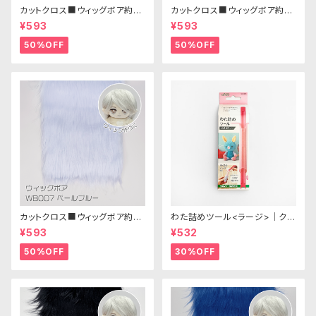
カットクロス■ウィッグボア約8c
カットクロス■ウィッグボア約8c
m(ホワイト)WB010 ボア生地
m(ひよこイエロー)WB009ボア
¥593
¥593
25cm × 45cm
生地 25cm × 45cm
50%OFF
50%OFF
カットクロス■ウィッグボア約8c
わた詰めツール<ラージ>｜クロ
m(ペールブルー)WB007ボア
バー
¥593
¥532
生地 25cm × 45cm
50%OFF
30%OFF