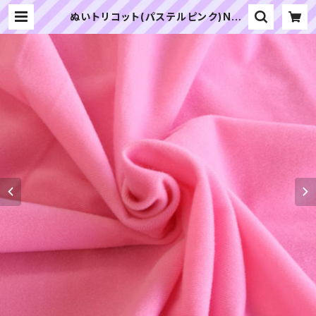
ぬいトリコット(パステルピンク)NL0
15 ぬいぐるみ用薄手パイル生地 20c
m | ぬいぐるみの生地やさん｜「ぬ
い」の布地・材料の通販専門店