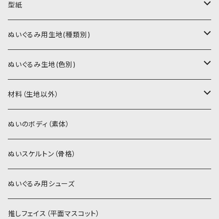
型紙
書籍（紙の本）
ぬいぐるみ用生地(種類別)
PDFデータ（ダウンロード）
ソフトボア（短毛）
ぬいぐるみ生地(色別)
ソフトボア（5mm）
ソフトボア
材料（生地以外）
スキンカラー系
ぬいトリコット
ぬいトリコット
アイロン接着シート
ぬいのボディ（素体）
白系
スキンカラー系
スキンカラー生地
ステッチカラー
ぬいスケルトン（骨格）
赤・ピンク系
白系
カーリーベルボア
ミニワッペン
ぬいぐるみ用シューズ
紫系
赤・ピンク系
パウダーボア（4mm）
リボン
推しフェイス（平面マスコット）