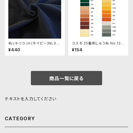
ぬいトリコット(ネイビー)NL00
コスモ 25番刺しゅう糸 No.121‾
8 ぬいぐるみ用薄手パイル生地
154
¥440
¥154
20cm
商品一覧に戻る
テキストを入力してください
CATEGORY