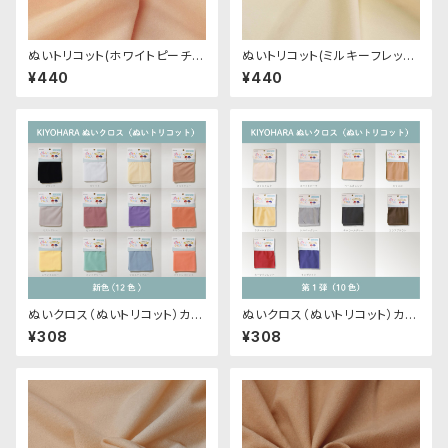
ぬいトリコット(ホワイトピーチ)
ぬいトリコット(ミルキーフレッシ
NL001 ぬいぐるみ用薄手パイル
ュ)NL103 ぬいぐるみ用薄手パ
¥440
¥440
生地 20cm
イル生地 20cm
ぬいクロス（ぬいトリコット）カッ
ぬいクロス（ぬいトリコット）カッ
トクロス各色A（新色）｜清原株
トクロス各色｜清原株式会社
¥308
¥308
式会社