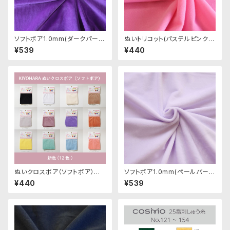
ソフトボア1.0mm(ダークパープ
ぬいトリコット(パステルピンク)
ル)SSB121 ぬいぐるみ用短毛ボ
NL015 ぬいぐるみ用薄手パイル
¥539
¥440
ア生地 20cm
生地 20cm
ぬいクロスボア（ソフトボア）カッ
ソフトボア1.0mm(ペールパープ
トクロス各色A（新色）｜清原株
ル)SSB048 ぬいぐるみ用短毛
¥440
¥539
式会社
ボア生地 20cm