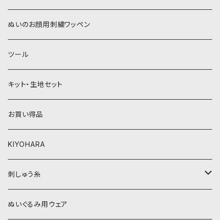
青系
紫系
ウィッグボア（8cm）
ぬいのお顔用刺繍ワッペン
緑系
青系
ツール
黄色・クリーム系
緑系
キット・生地セット
ベージュ・ブラウン系
黄色・クリーム系
お買い得品
黒・グレー系
ベージュ・ブラウン系
KIYOHARA
オレンジ系
黒・グレー系
刺しゅう糸
オレンジ系
COSMO 25番刺しゅう糸
ぬいぐるみ用ウェア