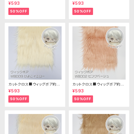
m(ブラック)WB006ボア生地 2
m(ペールグレー)WB013 ボア
¥593
¥593
5cm × 45cm
生地 25cm × 45cm
50%OFF
50%OFF
カットクロス■ウィッグボア約8c
カットクロス■ウィッグボア約8c
m(ひよこイエロー)WB009ボア
m(ピンクベージュ)WB002ボア
¥593
¥593
生地 25cm × 45cm
生地 25cm × 45cm
50%OFF
50%OFF