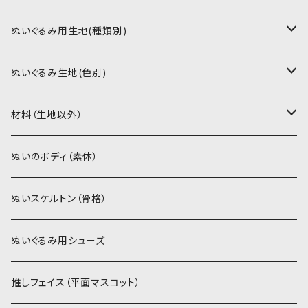
書籍（紙の本）
ぬいぐるみ用生地(種類別)
PDFデータ（ダウンロード）
ソフトボア（短毛）
ぬいぐるみ生地(色別)
ソフトボア（5mm）
ソフトボア
材料（生地以外）
スキンカラー系
ぬいトリコット
ぬいトリコット
アイロン接着シート
ぬいのボディ（素体）
白系
スキンカラー系
スキンカラー生地
ステッチカラー
ぬいスケルトン（骨格）
赤・ピンク系
白系
カーリーベルボア
ミニワッペン
ぬいぐるみ用シューズ
紫系
赤・ピンク系
パウダーボア（4mm）
リボン
推しフェイス（平面マスコット）