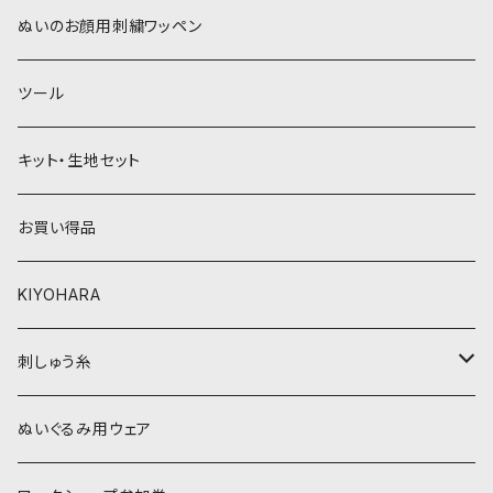
青系
紫系
ウィッグボア（8cm）
ぬいのお顔用刺繍ワッペン
緑系
青系
ツール
黄色・クリーム系
緑系
キット・生地セット
ベージュ・ブラウン系
黄色・クリーム系
お買い得品
黒・グレー系
ベージュ・ブラウン系
KIYOHARA
オレンジ系
黒・グレー系
刺しゅう糸
オレンジ系
COSMO 25番刺しゅう糸
ぬいぐるみ用ウェア