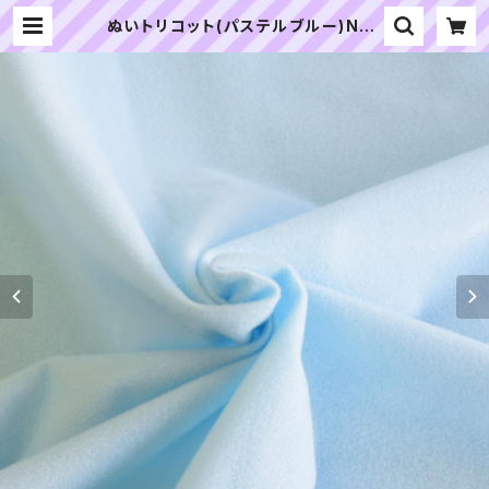
ぬいトリコット(パステルブルー)NL0
19 ぬいぐるみ用薄手パイル生地 20
cm | ぬいぐるみの生地やさん｜「ぬ
い」の布地・材料の通販専門店