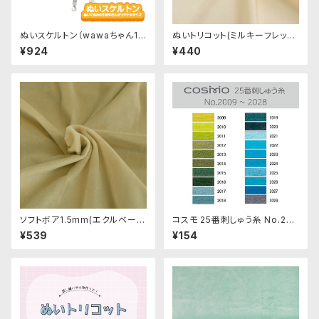
ぬいスケルトン（wawaちゃん15
ぬいトリコット(ミルキーフレッシ
cmサイズ）人型ぬいぐるみ用ナ
ュ)NL103 ぬいぐるみ用薄手パ
¥924
¥440
チュラル可動骨格
イル生地 20cm
ソフトボア1.5mm(エクルベージ
コスモ 25番刺しゅう糸 No.200
ュ)SB041 ぬいぐるみ用短毛ボ
9‾2028
¥539
¥154
ア生地 20cm