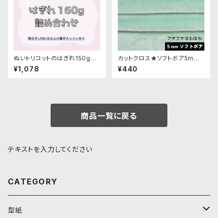
ぬいトリコットのはぎれ150g詰
カットクロス★ソフトボア5mm
め合わせ
(ミント)LB011 ボア生地 50cm
¥1,078
¥440
× 45cm
商品一覧に戻る
テキストを入力してください
CATEGORY
型紙