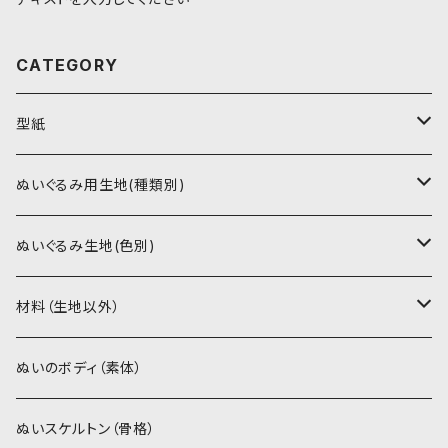
CATEGORY
型紙
書籍（紙の本）
ぬいぐるみ用生地(種類別)
PDFデータ（ダウンロード）
ソフトボア（短毛）
ぬいぐるみ生地(色別)
ソフトボア（5mm）
ソフトボア
材料（生地以外）
スキンカラー系
ぬいトリコット
ぬいトリコット
アイロン接着シート
ぬいのボディ（素体）
白系
スキンカラー系
スキンカラー生地
ステッチカラー
ぬいスケルトン（骨格）