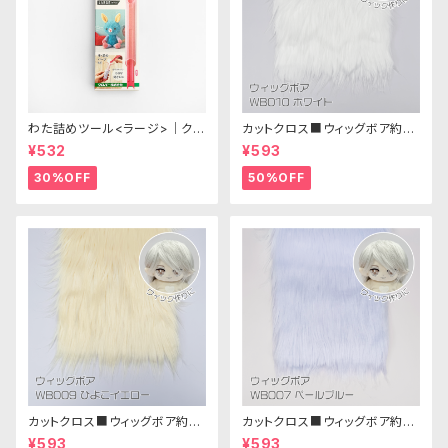
わた詰めツール<ラージ>｜クロ
カットクロス■ウィッグボア約8c
バー
m(ホワイト)WB010 ボア生地
¥532
¥593
25cm × 45cm
30%OFF
50%OFF
カットクロス■ウィッグボア約8c
カットクロス■ウィッグボア約8c
m(ひよこイエロー)WB009ボア
m(ペールブルー)WB007ボア
¥593
¥593