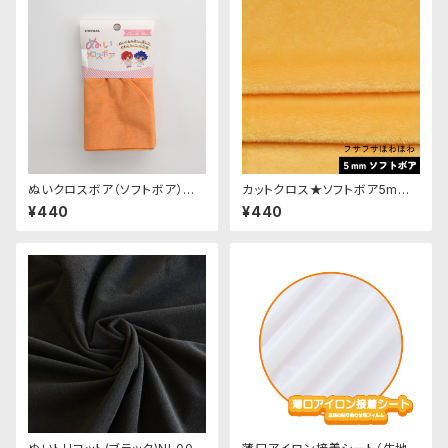
ぬいクロスボア（ソフトボア）カッ
カットクロス★ソフトボア5mm
トクロス（アプリコット）｜清原株
(山吹色)LB026 ボア生地 50c
¥440
¥440
式会社
m × 45cm