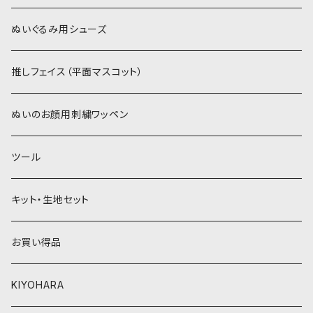
赤・ピンク系
白系
カーリーベルボア
ミニワッペン
ぬいぐるみ用シューズ
紫系
赤・ピンク系
パウダーボア（4mm）
リボン
推しフェイス（平面マスコット）
青系
紫系
ウィッグボア（8cm）
ぬいのお顔用刺繍ワッペン
緑系
青系
ツール
黄色・クリーム系
緑系
キット・生地セット
ベージュ・ブラウン系
黄色・クリーム系
お買い得品
黒・グレー系
ベージュ・ブラウン系
KIYOHARA
オレンジ系
黒・グレー系