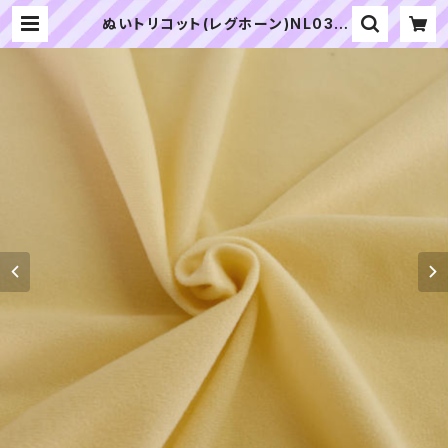
ぬいトリコット(レグホーン)NL038
ぬいぐるみ用薄手パイル生地 20cm
| ぬいぐるみの生地やさん｜「ぬい」の
布地・材料の通販専門店