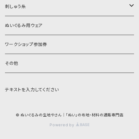
刺しゅう糸
オレンジ系
COSMO 25番刺しゅう糸
ぬいぐるみ用ウェア
ワークショップ参加券
その他
テキストを入力してください
© ぬいぐるみの生地やさん｜「ぬい」の布地・材料の通販専門店
Powered by