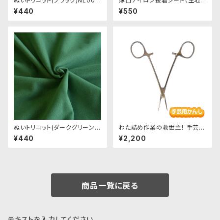
ぬいトリコット(ブラック)NL007
薄口アイロン接着シート（生地
ぬいぐるみ用薄手パイル生地 2
の貼り合わせ用フィルム）
¥440
¥550
0cm
ぬいトリコット(ダークグリーン)
わた詰め作業の救世主！ 手芸用
NL034 ぬいぐるみ用薄手パイ
かんし｜クロバー
¥440
¥2,200
ル生地 20cm
商品一覧に戻る
テキストを入力してください