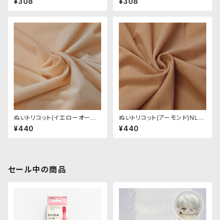
¥308
¥308
式会社
ぬいトリコット(イエローオーク
ぬいトリコット(アーモンド)NL0
ル)NL003 ぬいぐるみ用薄手パ
04 ぬいぐるみ用薄手パイル生
¥440
¥440
イル生地 20cm
地 20cm
セール中の商品