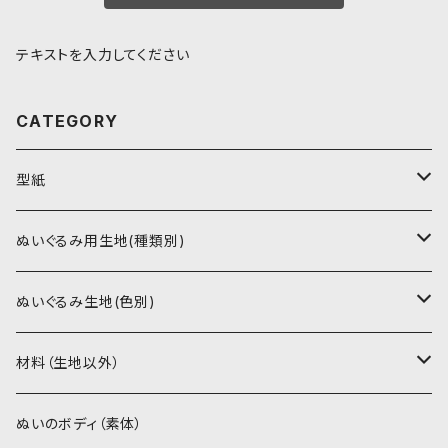
テキストを入力してください
CATEGORY
型紙
書籍（紙の本）
ぬいぐるみ用生地(種類別)
PDFデータ（ダウンロード）
ソフトボア（短毛）
ぬいぐるみ生地(色別)
ソフトボア（5mm）
ソフトボア
材料（生地以外）
スキンカラー系
ぬいトリコット
ぬいトリコット
アイロン接着シート
ぬいのボディ（素体）