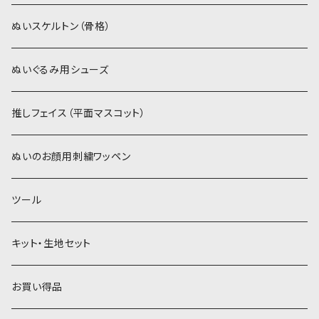
白系
スキンカラー系
スキンカラー生地
ステッチカラー
ぬいスケルトン（骨格）
赤・ピンク系
白系
カーリーベルボア
ミニワッペン
ぬいぐるみ用シューズ
紫系
赤・ピンク系
パウダーボア（4mm）
リボン
推しフェイス（平面マスコット）
青系
紫系
ウィッグボア（8cm）
ぬいのお顔用刺繍ワッペン
緑系
青系
ツール
黄色・クリーム系
緑系
キット・生地セット
ベージュ・ブラウン系
黄色・クリーム系
お買い得品
黒・グレー系
ベージュ・ブラウン系