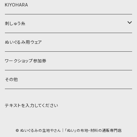
KIYOHARA
オレンジ系
黒・グレー系
刺しゅう糸
オレンジ系
COSMO 25番刺しゅう糸
ぬいぐるみ用ウェア
ワークショップ参加券
その他
テキストを入力してください
© ぬいぐるみの生地やさん｜「ぬい」の布地・材料の通販専門店