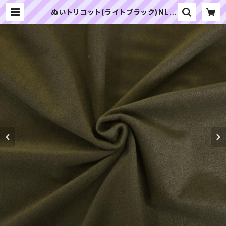
ぬいトリコット(ライトブラック)NL0
40 ぬいぐるみ用薄手パイル生地 20
cm | ぬいぐるみの生地やさん｜「ぬ
い」の布地・材料の通販専門店