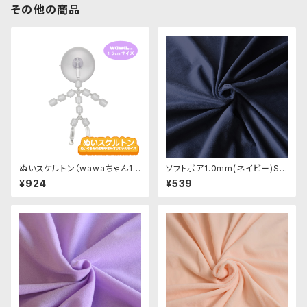
その他の商品
ぬいスケルトン（wawaちゃん15
ソフトボア1.0mm(ネイビー)SS
cmサイズ）人型ぬいぐるみ用ナ
B008 ぬいぐるみ用短毛ボア生
¥924
¥539
チュラル可動骨格
地 20cm