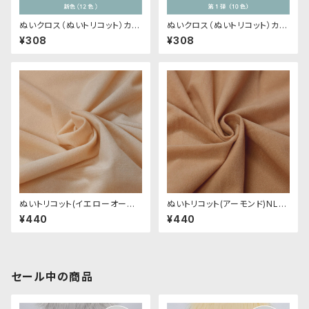
ぬいクロス（ぬいトリコット）カッ
ぬいクロス（ぬいトリコット）カッ
トクロス各色A（新色）｜清原株
トクロス各色｜清原株式会社
¥308
¥308
式会社
ぬいトリコット(イエローオーク
ぬいトリコット(アーモンド)NL0
ル)NL003 ぬいぐるみ用薄手パ
04 ぬいぐるみ用薄手パイル生
¥440
¥440
イル生地 20cm
地 20cm
セール中の商品