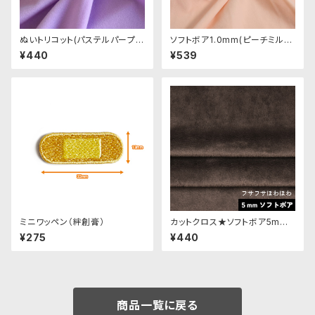
ぬいトリコット(パステルパープ
ソフトボア1.0mm(ピーチミル
ル)NL017 ぬいぐるみ用薄手パ
ク)SSB053 ぬいぐるみ用短毛
¥440
¥539
イル生地 20cm
ボア生地 20cm
ミニワッペン（絆創膏）
カットクロス★ソフトボア5mm
(ダークブラウン)LB029 ボア生
¥275
¥440
地 50cm × 45cm
商品一覧に戻る