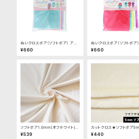
ぬいクロスボア（ソフトボア） アソ
ぬいクロスボア（ソフトボア）
ートセット（パステルカラー）｜清原
ートセット（ビビッドカラー）
¥660
¥660
株式会社
株式会社
ソフトボア1.0mm(オフホワイト)S
カットクロス★ソフトボア5m
SB112 ぬいぐるみ用短毛ボア生地
ワイトチョコ)LB002 ボア生
¥539
¥440
20cm
cm × 45cm