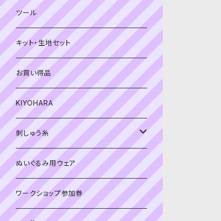
緑系
青系
ツール
黄色・クリーム系
緑系
キット・生地セット
ベージュ・ブラウン系
黄色・クリーム系
お買い得品
黒・グレー系
ベージュ・ブラウン系
KIYOHARA
オレンジ系
黒・グレー系
刺しゅう糸
オレンジ系
COSMO 25番刺しゅう糸
ぬいぐるみ用ウェア
ワークショップ参加券