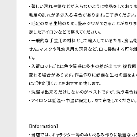
・著しい汚れや傷などが入らないように検品をしており
毛足の乱れが多少入る場合があります。ご了承ください。
・毛足のある生地のため、畳みジワができることがあり
定したアイロンなどで整えてください。
・一般的な手芸用の材料として輸入しているため、食品
せん。マスクや乳幼児用の玩具など、口に接触する可能
い。
・入荷ロットごとに色や質感に多少の差が出ます。複数回
変わる場合があります。作品作りに必要な生地の量をよ
にご注文頂くことをおすすめ致します。
・洗濯は出来るだけしないのがベストですが、洗う場合は
・アイロンは低温〜中温に設定し、あて布をしてください
【Information】
・当店では、キャラクター等のぬいぐるみ作りに最適なカ