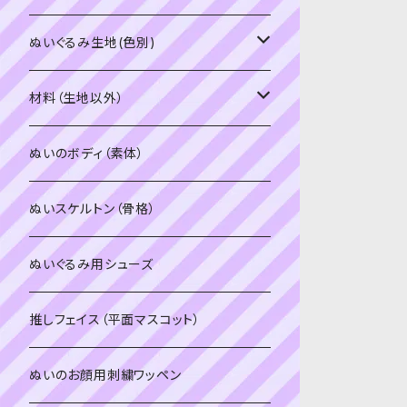
PDFデータ（ダウンロード）
ソフトボア（短毛）
ぬいぐるみ生地(色別)
ソフトボア（5mm）
ソフトボア
材料（生地以外）
スキンカラー系
ぬいトリコット
ぬいトリコット
アイロン接着シート
ぬいのボディ（素体）
白系
スキンカラー系
スキンカラー生地
ステッチカラー
ぬいスケルトン（骨格）
赤・ピンク系
白系
カーリーベルボア
ミニワッペン
ぬいぐるみ用シューズ
紫系
赤・ピンク系
パウダーボア（4mm）
リボン
推しフェイス（平面マスコット）
青系
紫系
ウィッグボア（8cm）
ぬいのお顔用刺繍ワッペン