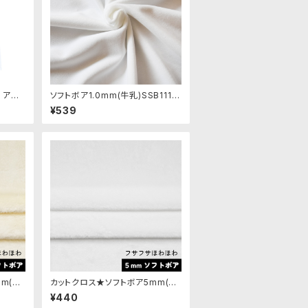
 アソ
ソフトボア1.0mm(牛乳)SSB111
｜清原
ぬいぐるみ用短毛ボア生地 20cm
¥539
m(ホ
カットクロス★ソフトボア5mm(ホ
地 50
ワイト)LB015 ボア生地 50cm ×
¥440
45cm