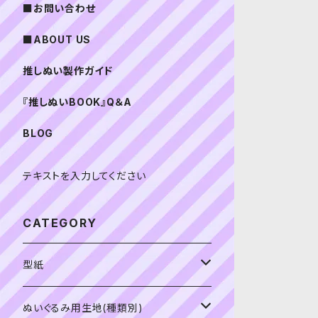
■お問い合わせ
■ABOUT US
推しぬい製作ガイド
『推しぬいBOOK』Q＆A
BLOG
テキストを入力してください
CATEGORY
型紙
書籍（紙の本）
ぬいぐるみ用生地(種類別)