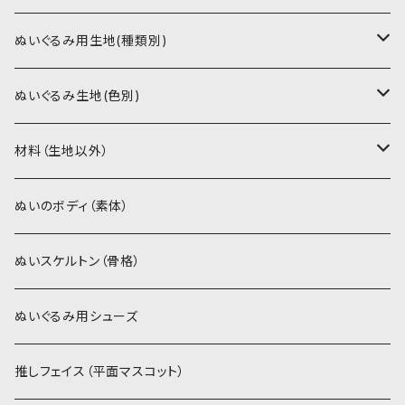
書籍（紙の本）
ぬいぐるみ用生地(種類別)
PDFデータ（ダウンロード）
ソフトボア（短毛）
ぬいぐるみ生地(色別)
ソフトボア（5mm）
ソフトボア
材料（生地以外）
スキンカラー系
ぬいトリコット
ぬいトリコット
アイロン接着シート
ぬいのボディ（素体）
白系
スキンカラー系
スキンカラー生地
ステッチカラー
ぬいスケルトン（骨格）
赤・ピンク系
白系
カーリーベルボア
ミニワッペン
ぬいぐるみ用シューズ
紫系
赤・ピンク系
パウダーボア（4mm）
リボン
推しフェイス（平面マスコット）