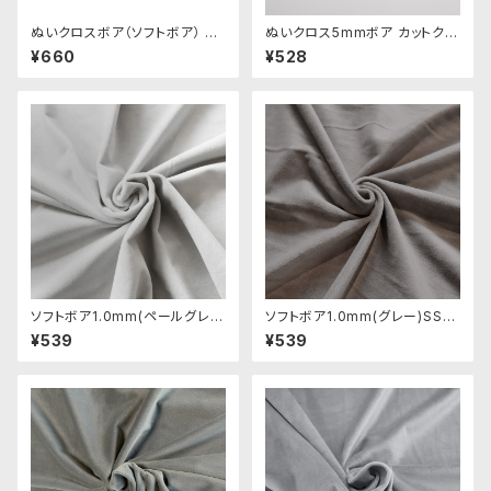
ぬいクロスボア（ソフトボア） ア
ぬいクロス5mmボア カットクロ
ソートセット（ニュアンスカラー）
ス（パウダーグレー）｜清原株式
¥660
¥528
｜清原株式会社
会社
ソフトボア1.0mm(ペールグレ
ソフトボア1.0mm(グレー)SSB1
ー)SSB114 ぬいぐるみ用短毛
13 ぬいぐるみ用短毛ボア生地 2
¥539
¥539
ボア生地 20cm
0cm