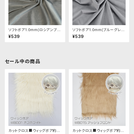
ソフトボア1.0mm(ロシアンブル
ソフトボア1.0mm(ブルーグレ
ーの体毛)SSB056 ぬいぐるみ
ー)SSB052 ぬいぐるみ用短毛
¥539
¥539
用短毛ボア生地 20cm
ボア生地 20cm
セール中の商品
カットクロス■ウィッグボア約8c
カットクロス■ウィッグボア約8c