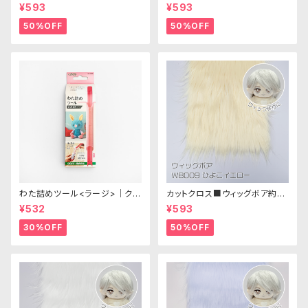
m(オフホワイト)WB001 ボア生
m(アッシュブロンド)WB015 ボ
¥593
¥593
地 25cm × 45cm
ア生地 25cm × 45cm
50%OFF
50%OFF
わた詰めツール<ラージ>｜クロ
カットクロス■ウィッグボア約8c
バー
m(ひよこイエロー)WB009ボア
¥532
¥593
生地 25cm × 45cm
30%OFF
50%OFF