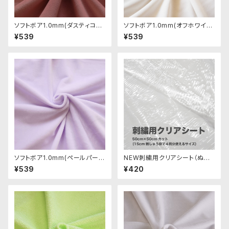
ソフトボア1.0mm(ダスティコー
ソフトボア1.0mm(オフホワイト)
ラル)SSB044 ぬいぐるみ用短
SSB112 ぬいぐるみ用短毛ボア
¥539
¥539
毛ボア生地 20cm
生地 20cm
ソフトボア1.0mm(ペールパープ
NEW刺繍用クリアシート（ぬい
ル)SSB048 ぬいぐるみ用短毛
ぐるみ生地に刺繍する際に）
¥539
¥420
ボア生地 20cm