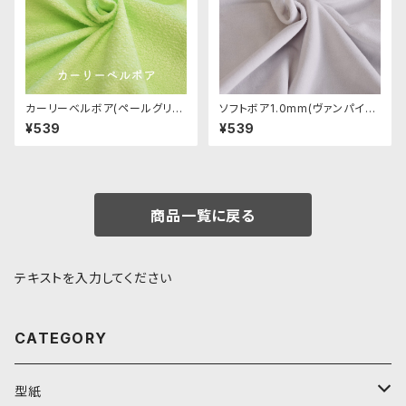
カーリーベルボア(ペールグリー
ソフトボア1.0mm(ヴァンパイア
ン)CB004 ぬいぐるみ用短毛カ
スキン)SSB129 ぬいぐるみ用短
¥539
¥539
ールボア生地 20cm
毛ボア生地 20cm
商品一覧に戻る
テキストを入力してください
CATEGORY
型紙