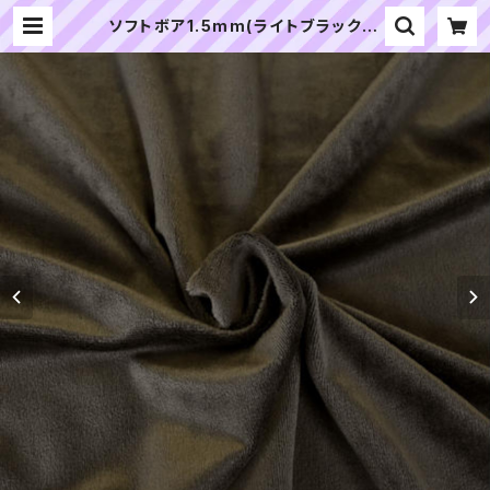
ソフトボア1.5mm(ライトブラック)S
B040 ぬいぐるみ用短毛ボア生地 2
0cm | ぬいぐるみの生地やさん｜「ぬ
い」の布地・材料の通販専門店