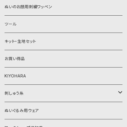
青系
紫系
ウィッグボア（8cm）
ぬいのお顔用刺繍ワッペン
緑系
青系
ツール
黄色・クリーム系
緑系
キット・生地セット
ベージュ・ブラウン系
黄色・クリーム系
お買い得品
黒・グレー系
ベージュ・ブラウン系
KIYOHARA
オレンジ系
黒・グレー系
刺しゅう糸
オレンジ系
COSMO 25番刺しゅう糸
ぬいぐるみ用ウェア