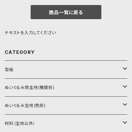
商品一覧に戻る
テキストを入力してください
CATEGORY
型紙
書籍（紙の本）
ぬいぐるみ用生地(種類別)
PDFデータ（ダウンロード）
ソフトボア（短毛）
ぬいぐるみ生地(色別)
ソフトボア（5mm）
ソフトボア
材料（生地以外）