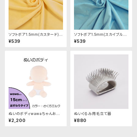
ソフトボア1.5mm(カスタード)S
ソフトボア1.5mm(スカイブル
B037ぬいぐるみ用短毛ボア生
ー)SB030 ぬいぐるみ用短毛ボ
¥539
¥539
地 20cm
ア生地 20cm
ぬいのボディwawaちゃんおす
ぬいぐるみ用毛立て器
わりタイプ15cm（縫製済みぬい
¥2,200
¥880
ぐるみ素体）｜清原株式会社