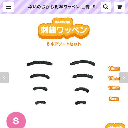
ぬいのおかお刺繍ワッペン 曲線-Sサ
イズ 8本アソートセット | ぬいぐるみ
の生地やさん｜「ぬい」の布地・材料の
通販専門店