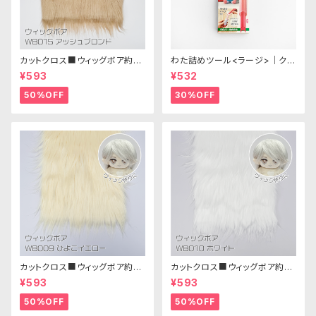
カットクロス■ウィッグボア約8c
わた詰めツール<ラージ>｜クロ
m(アッシュブロンド)WB015 ボ
バー
¥593
¥532
ア生地 25cm × 45cm
50%OFF
30%OFF
カットクロス■ウィッグボア約8c
カットクロス■ウィッグボア約8c
m(ひよこイエロー)WB009ボア
m(ホワイト)WB010 ボア生地
¥593
¥593
生地 25cm × 45cm
25cm × 45cm
50%OFF
50%OFF