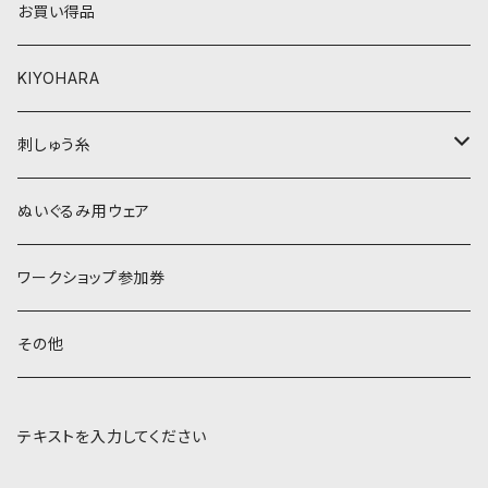
お買い得品
黒・グレー系
ベージュ・ブラウン系
KIYOHARA
オレンジ系
黒・グレー系
刺しゅう糸
オレンジ系
COSMO 25番刺しゅう糸
ぬいぐるみ用ウェア
ワークショップ参加券
その他
テキストを入力してください