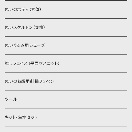
スキンカラー系
ぬいトリコット
ぬいトリコット
アイロン接着シート
ぬいのボディ（素体）
白系
スキンカラー系
スキンカラー生地
ステッチカラー
ぬいスケルトン（骨格）
赤・ピンク系
白系
カーリーベルボア
ミニワッペン
ぬいぐるみ用シューズ
紫系
赤・ピンク系
パウダーボア（4mm）
リボン
推しフェイス（平面マスコット）
青系
紫系
ウィッグボア（8cm）
ぬいのお顔用刺繍ワッペン
緑系
青系
ツール
黄色・クリーム系
緑系
キット・生地セット
ベージュ・ブラウン系
黄色・クリーム系