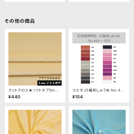
その他の商品
カットクロス★ソフトボア5mm
コスモ 25番刺しゅう糸 No.46
(レグホーン)LB045 ボア生地
4‾500
¥440
¥154
50cm × 45cm