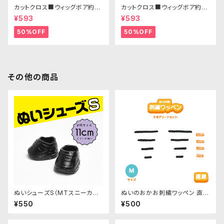
カットクロス■ウィッグボア約8c
カットクロス■ウィッグボア約8c
m(プラチナブロンド)WB011 ボ
m(アッシュブロンド)WB015 ボ
¥593
¥593
ア生地 25cm × 45cm
ア生地 25cm × 45cm
50%OFF
50%OFF
その他の商品
ぬいシューズS（MTスニーカー・
ぬいのおかお刺繍ワッペン 直
ブラック）｜身長11cm前後のぬ
線-Mサイズ 8本アソートセット
¥550
¥500
いぐるみ用ソフビ靴