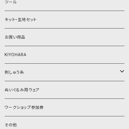
ツール
黄色・クリーム系
緑系
キット・生地セット
ベージュ・ブラウン系
黄色・クリーム系
お買い得品
黒・グレー系
ベージュ・ブラウン系
KIYOHARA
オレンジ系
黒・グレー系
刺しゅう糸
オレンジ系
COSMO 25番刺しゅう糸
ぬいぐるみ用ウェア
ワークショップ参加券
その他