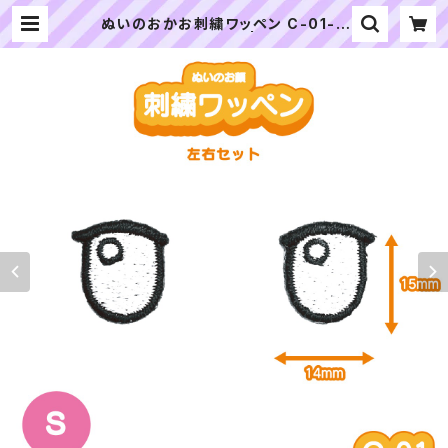
ぬいのおかお刺繍ワッペン C-01-S
サイズ 目・左右セット | ぬいぐるみの
生地やさん｜「ぬい」の布地・材料の通
販専門店