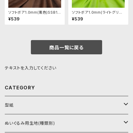
ソフトボア1.0mm(栗色)SSB13
ソフトボア1.0mm(ライトグリー
2 ぬいぐるみ用短毛ボア生地 2
ン)SSB125 ぬいぐるみ用短毛
¥539
¥539
0cm
ボア生地 20cm
商品一覧に戻る
テキストを入力してください
CATEGORY
型紙
書籍（紙の本）
ぬいぐるみ用生地(種類別)