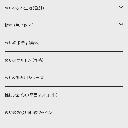
PDFデータ（ダウンロード）
ソフトボア（短毛）
ぬいぐるみ生地(色別)
ソフトボア（5mm）
ソフトボア
材料（生地以外）
スキンカラー系
ぬいトリコット
ぬいトリコット
アイロン接着シート
ぬいのボディ（素体）
白系
スキンカラー系
スキンカラー生地
ステッチカラー
ぬいスケルトン（骨格）
赤・ピンク系
白系
カーリーベルボア
ミニワッペン
ぬいぐるみ用シューズ
紫系
赤・ピンク系
パウダーボア（4mm）
リボン
推しフェイス（平面マスコット）
青系
紫系
ウィッグボア（8cm）
ぬいのお顔用刺繍ワッペン
緑系
青系