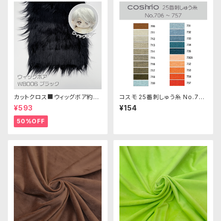
カットクロス■ウィッグボア約8c
コスモ 25番刺しゅう糸 No.70
m(ブラック)WB006ボア生地 2
6‾757
¥593
¥154
5cm × 45cm
50%OFF