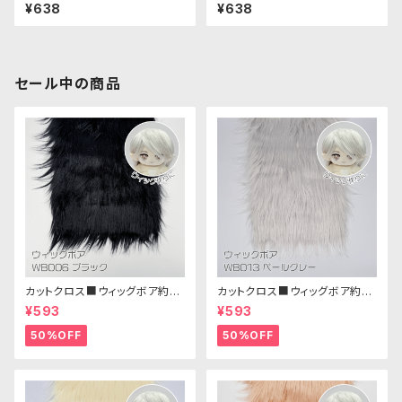
ット S Mサイズ「90S」NUIW-7
ット S Mサイズ「80S」NUIW-7
¥638
¥638
0｜清原株式会社
1｜清原株式会社
セール中の商品
カットクロス■ウィッグボア約8c
カットクロス■ウィッグボア約8c
m(ブラック)WB006ボア生地 2
m(ペールグレー)WB013 ボア
¥593
¥593
5cm × 45cm
生地 25cm × 45cm
50%OFF
50%OFF