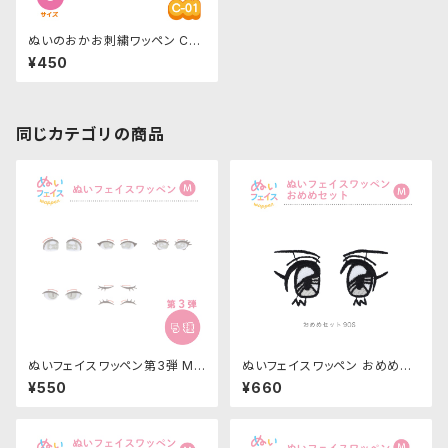
ぬいのおかお刺繍ワッペン C-0
1-Sサイズ 目・左右セット
¥450
同じカテゴリの商品
ぬいフェイスワッペン第3弾 Mサ
ぬいフェイスワッペン おめめセ
イズ 各種｜清原株式会社
ット Mサイズ「90S」NUIW-56
¥550
¥660
｜清原株式会社