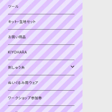
緑系
青系
ツール
黄色・クリーム系
緑系
キット・生地セット
ベージュ・ブラウン系
黄色・クリーム系
お買い得品
黒・グレー系
ベージュ・ブラウン系
KIYOHARA
オレンジ系
黒・グレー系
刺しゅう糸
オレンジ系
COSMO 25番刺しゅう糸
ぬいぐるみ用ウェア
ワークショップ参加券