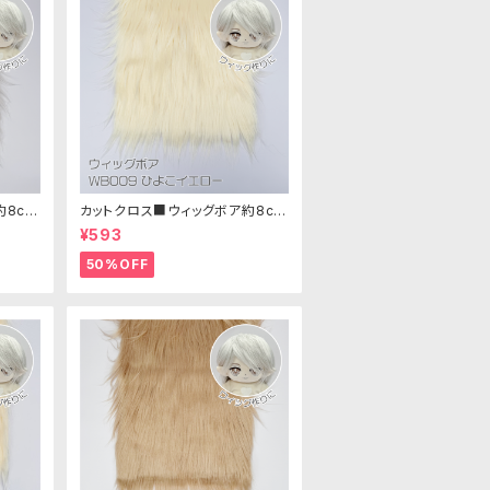
約8cm
カットクロス■ウィッグボア約8cm
ア生地
(ひよこイエロー)WB009ボア生
¥593
地 25cm × 45cm
50%OFF