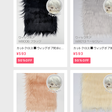
カットクロス■ウィッグボア約8cm
カットクロス■ウィッグボア
(ブラック)WB006ボア生地 25cm
(ペールグレー)WB013 ボ
¥593
¥593
× 45cm
25cm × 45cm
50%OFF
50%OFF