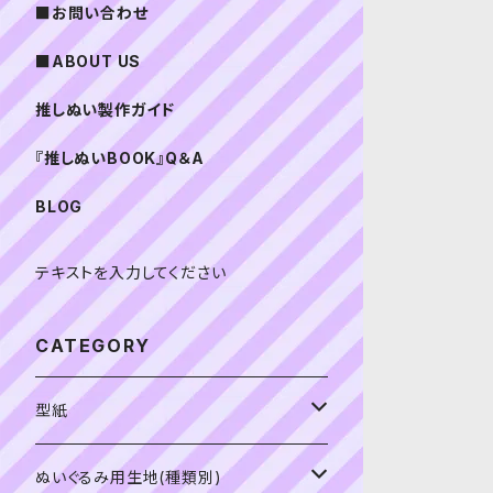
■お問い合わせ
■ABOUT US
推しぬい製作ガイド
『推しぬいBOOK』Q＆A
BLOG
テキストを入力してください
CATEGORY
型紙
書籍（紙の本）
ぬいぐるみ用生地(種類別)