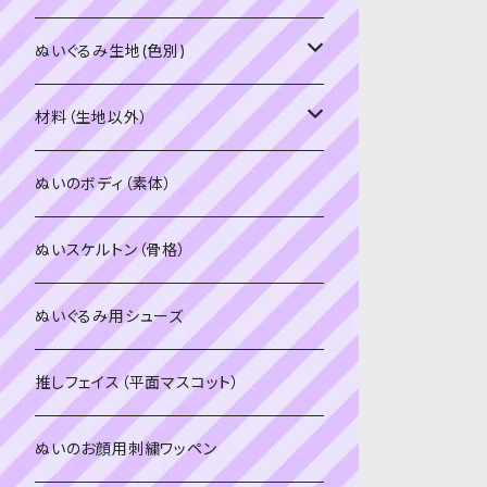
PDFデータ（ダウンロード）
ソフトボア（短毛）
ぬいぐるみ生地(色別)
ソフトボア（5mm）
ソフトボア
材料（生地以外）
スキンカラー系
ぬいトリコット
ぬいトリコット
アイロン接着シート
ぬいのボディ（素体）
白系
スキンカラー系
スキンカラー生地
ステッチカラー
ぬいスケルトン（骨格）
赤・ピンク系
白系
カーリーベルボア
ミニワッペン
ぬいぐるみ用シューズ
紫系
赤・ピンク系
パウダーボア（4mm）
リボン
推しフェイス（平面マスコット）
青系
紫系
ウィッグボア（8cm）
ぬいのお顔用刺繍ワッペン