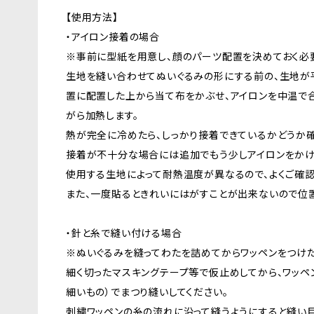
【使用方法】
・アイロン接着の場合
※事前に型紙を用意し、顔のパーツ配置を決めておく必
生地を縫い合わせてぬいぐるみの形にする前の、生地が
置に配置した上から当て布をかぶせ、アイロンを中温で合
がら加熱します。
熱が完全に冷めたら、しっかり接着できているかどうか確
接着が不十分な場合には追加でもう少しアイロンをかけ
使用する生地によって耐熱温度が異なるので、よくご確認
また、一度貼るときれいにはがすことが出来ないので位置
・針と糸で縫い付ける場合
※ぬいぐるみを縫ってわたを詰めてからワッペンをつけ
細く切ったマスキングテープ等で仮止めしてから、ワッペ
細いもの）でまつり縫いしてください。
刺繍ワッペンの糸の流れに沿って縫うようにすると縫い