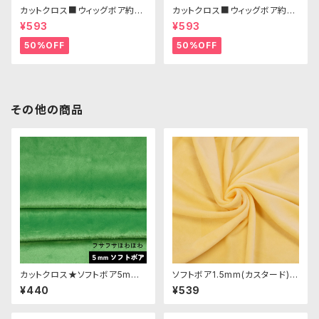
カットクロス■ウィッグボア約8c
カットクロス■ウィッグボア約8c
m(プラチナブロンド)WB011 ボ
m(アッシュブロンド)WB015 ボ
¥593
¥593
ア生地 25cm × 45cm
ア生地 25cm × 45cm
50%OFF
50%OFF
その他の商品
カットクロス★ソフトボア5mm
ソフトボア1.5mm(カスタード)S
(ブライトグリーン)LB010 ボア
B037ぬいぐるみ用短毛ボア生
¥440
¥539
生地 50cm × 45cm
地 20cm