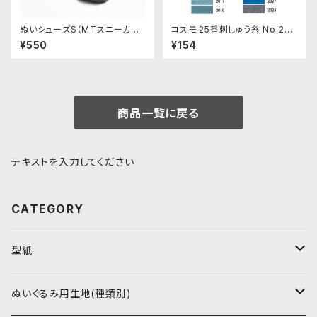
ぬいシューズS（MTスニーカー・
コスモ 25番刺しゅう糸 No.200
ブラック）｜身長11cm前後のぬ
9‾2028
¥550
¥154
いぐるみ用ソフビ靴
商品一覧に戻る
テキストを入力してください
CATEGORY
型紙
書籍（紙の本）
ぬいぐるみ用生地(種類別)