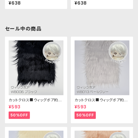
ット S Mサイズ「90S」NUIW-7
ット S Mサイズ「80S」NUIW-7
¥638
¥638
0｜清原株式会社
1｜清原株式会社
セール中の商品
カットクロス■ウィッグボア約8c
カットクロス■ウィッグボア約8c
m(ブラック)WB006ボア生地 2
m(ペールグレー)WB013 ボア
¥593
¥593
5cm × 45cm
生地 25cm × 45cm
50%OFF
50%OFF