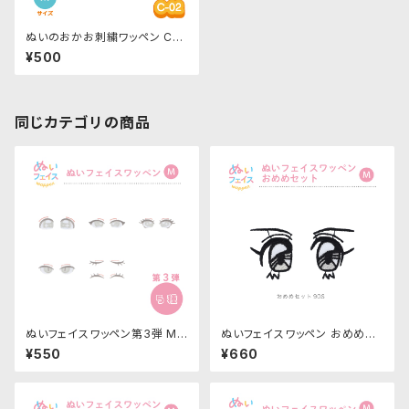
ぬいのおかお刺繍ワッペン C-0
2-Mサイズ 目・左右セット
¥500
同じカテゴリの商品
ぬいフェイスワッペン第3弾 Mサ
ぬいフェイスワッペン おめめセ
イズ 各種｜清原株式会社
ット Mサイズ「90S」NUIW-56
¥550
¥660
｜清原株式会社