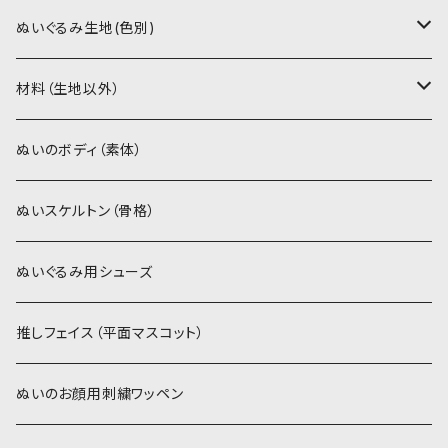
PDFデータ（ダウンロード）
ソフトボア（短毛）
ぬいぐるみ生地(色別)
ソフトボア（5mm）
ソフトボア
材料（生地以外）
スキンカラー系
ぬいトリコット
ぬいトリコット
アイロン接着シート
ぬいのボディ（素体）
白系
スキンカラー系
スキンカラー生地
ステッチカラー
ぬいスケルトン（骨格）
赤・ピンク系
白系
カーリーベルボア
ミニワッペン
ぬいぐるみ用シューズ
紫系
赤・ピンク系
パウダーボア（4mm）
リボン
推しフェイス（平面マスコット）
青系
紫系
ウィッグボア（8cm）
ぬいのお顔用刺繍ワッペン
緑系
青系