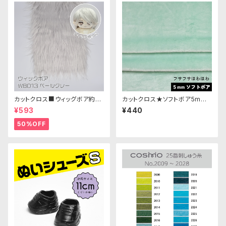
カットクロス■ウィッグボア約8c
カットクロス★ソフトボア5mm
m(ペールグレー)WB013 ボア
(ミント)LB011 ボア生地 50cm
¥593
¥440
生地 25cm × 45cm
× 45cm
50%OFF