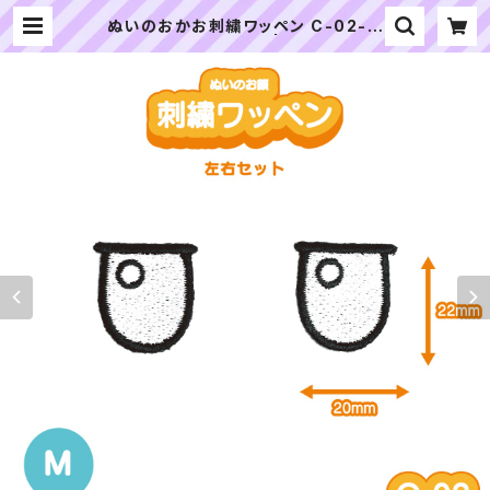
ぬいのおかお刺繍ワッペン C-02-M
サイズ 目・左右セット | ぬいぐるみの
生地やさん｜「ぬい」の布地・材料の通
販専門店