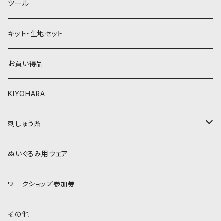
ツール
黄色・クリーム系
緑系
キット・生地セット
ベージュ・ブラウン系
黄色・クリーム系
お買い得品
黒・グレー系
ベージュ・ブラウン系
KIYOHARA
オレンジ系
黒・グレー系
刺しゅう糸
オレンジ系
COSMO 25番刺しゅう糸
ぬいぐるみ用ウェア
ワークショップ参加券
その他