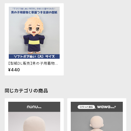
【型紙DL販売】男の子用着物＆
草履つき足袋の型紙：ソフトボア
¥440
ぬい(大)サイズ
同じカテゴリの商品