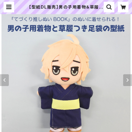
【型紙DL販売】男の子用着物＆草履つ
き足袋の型紙：ソフトボアぬい(大)サ
イズ | ぬいぐるみの生地やさん｜「ぬ
い」の布地・材料の通販専門店