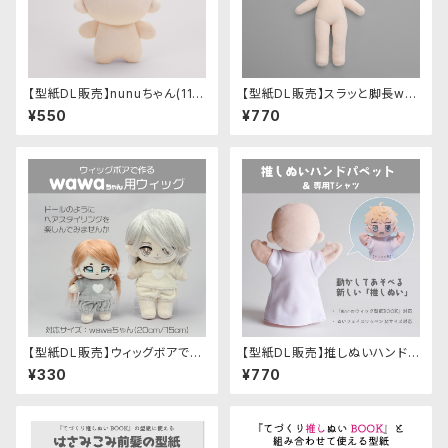
【型紙DL販売】nunuちゃん(11c
【型紙DL販売】スラッと脚長wa
mサイズ 足が短い人型ぬい)
waちゃん＋
¥550
¥770
【型紙DL販売】ウィッグボアで作
【型紙DL販売】推しぬいハンドパ
るwawaちゃん用ウィッグ
ペット＆専用Tシャツの型紙
¥330
¥770