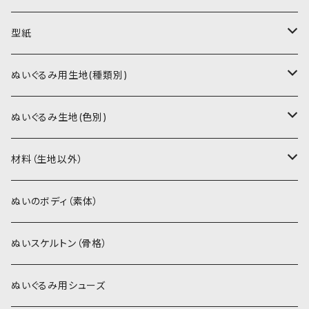
型紙
書籍（紙の本）
ぬいぐるみ用生地(種類別)
PDFデータ（ダウンロード）
ソフトボア（短毛）
ぬいぐるみ生地(色別)
ソフトボア（5mm）
ソフトボア
材料（生地以外）
スキンカラー系
ぬいトリコット
ぬいトリコット
アイロン接着シート
ぬいのボディ（素体）
白系
スキンカラー系
スキンカラー生地
ステッチカラー
ぬいスケルトン（骨格）
赤・ピンク系
白系
カーリーベルボア
ミニワッペン
ぬいぐるみ用シューズ