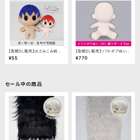
【型紙DL販売】はさみこみ前髪
【型紙DL販売】ソフトボアぬい
の型紙：大・中・小 3サイズ対応
(大)座りポーズVer. 型紙(おま
¥55
¥770
け付き)
セール中の商品