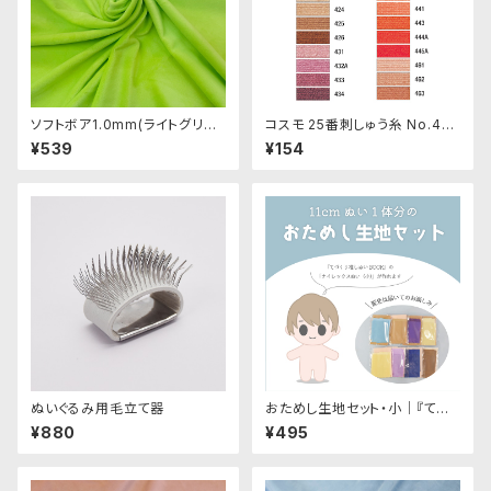
ソフトボア1.0mm(ライトグリー
コスモ 25番刺しゅう糸 No.414
ン)SSB125 ぬいぐるみ用短毛
‾463
¥539
¥154
ボア生地 20cm
ぬいぐるみ用毛立て器
おためし生地セット・小｜『てづく
り推しぬいBOOK』の11cmぬい
¥880
¥495
が1体作れます