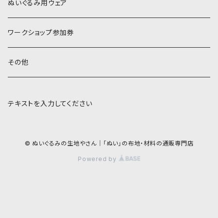
COSMO 25番刺しゅう糸
ぬいぐるみ用ウェア
ワークショップ参加券
その他
テキストを入力してください
© ぬいぐるみの生地やさん｜「ぬい」の布地・材料の通販専門店
Powered by