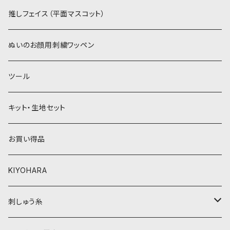
紫系
赤・ピンク系
パウダーボア（4mm）
リボン
推しフェイス（平面マスコット）
青系
紫系
ウィッグボア（8cm）
ぬいのお顔用刺繍ワッペン
緑系
青系
ツール
黄色・クリーム系
緑系
キット・生地セット
ベージュ・ブラウン系
黄色・クリーム系
お買い得品
黒・グレー系
ベージュ・ブラウン系
KIYOHARA
オレンジ系
黒・グレー系
刺しゅう糸
オレンジ系