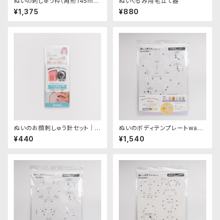
ぬいの刺しゅう枠（角形145mm
ぬいぐるみ用毛立て器
×165mm）｜清原株式会社
¥1,375
¥880
ぬいのお顔刺しゅう針セット｜清
ぬいのボディテンプレートwaw
原株式会社
aちゃん20cm｜清原株式会社
¥440
¥1,540