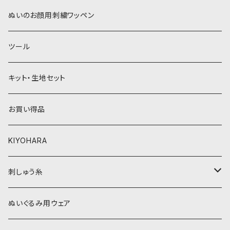
青系
紫系
ウィッグボア（8cm）
ぬいのお顔用刺繍ワッペン
緑系
青系
ツール
黄色・クリーム系
緑系
キット・生地セット
ベージュ・ブラウン系
黄色・クリーム系
お買い得品
黒・グレー系
ベージュ・ブラウン系
KIYOHARA
オレンジ系
黒・グレー系
刺しゅう糸
オレンジ系
COSMO 25番刺しゅう糸
ぬいぐるみ用ウェア