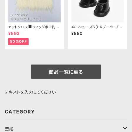
カットクロス■ウィッグボア約8c
ぬいシューズS（UKブーツ・ブラ
m(ひよこイエロー)WB009ボア
ック）｜身長11cm前後のぬいぐ
¥593
¥550
生地 25cm × 45cm
るみ用ソフビ靴
50%OFF
商品一覧に戻る
テキストを入力してください
CATEGORY
型紙