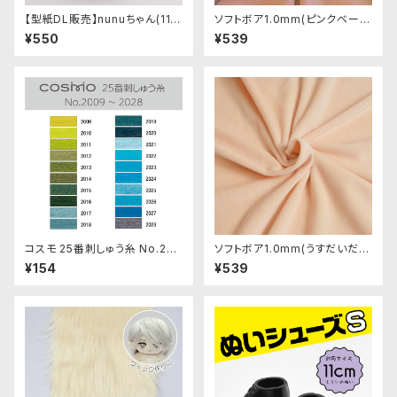
【型紙DL販売】nunuちゃん(11c
ソフトボア1.0mm(ピンクベージ
mサイズ 足が短い人型ぬい)
ュ)SSB109 ぬいぐるみ用短毛
¥550
¥539
ボア生地 20cm
コスモ 25番刺しゅう糸 No.200
ソフトボア1.0mm(うすだいだ
9‾2028
い)SSB054 ぬいぐるみ用短毛
¥154
¥539
ボア生地 20cm