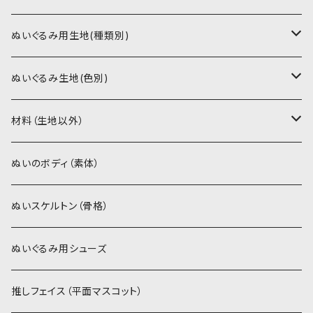
書籍（紙の本）
ぬいぐるみ用生地(種類別)
PDFデータ（ダウンロード）
ソフトボア（短毛）
ぬいぐるみ生地(色別)
ソフトボア（5mm）
ソフトボア
材料（生地以外）
スキンカラー系
ぬいトリコット
ぬいトリコット
アイロン接着シート
ぬいのボディ（素体）
白系
スキンカラー系
スキンカラー生地
ステッチカラー
ぬいスケルトン（骨格）
赤・ピンク系
白系
カーリーベルボア
ミニワッペン
ぬいぐるみ用シューズ
紫系
赤・ピンク系
パウダーボア（4mm）
リボン
推しフェイス（平面マスコット）