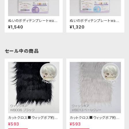
ぬいのボディテンプレートwaw
ぬいのボディテンプレートwaw
aちゃん15cm｜清原株式会社
aちゃん11cm｜清原株式会社
¥1,540
¥1,320
セール中の商品
カットクロス■ウィッグボア約8c
カットクロス■ウィッグボア約8c
m(ブラック)WB006ボア生地 2
m(ペールグレー)WB013 ボア
¥593
¥593
5cm × 45cm
生地 25cm × 45cm