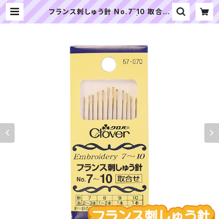
フランス刺しゅう針 No.7‾10 取合せ
（計12本入り）｜クロバー | ぬいぐる
みの生地やさん｜「ぬい」の布地・材料
の通販専門店