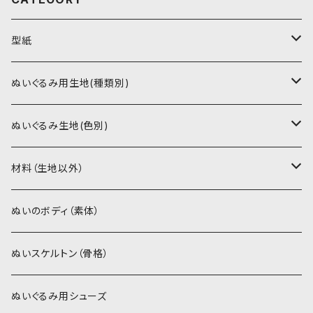
型紙
書籍（紙の本）
ぬいぐるみ用生地(種類別)
PDFデータ（ダウンロード）
ソフトボア（短毛）
ぬいぐるみ生地(色別)
ソフトボア（5mm）
ソフトボア
材料（生地以外）
スキンカラー系
ぬいトリコット
ぬいトリコット
アイロン接着シート
ぬいのボディ（素体）
白系
スキンカラー系
スキンカラー生地
ステッチカラー
ぬいスケルトン（骨格）
赤・ピンク系
白系
カーリーベルボア
ミニワッペン
ぬいぐるみ用シューズ