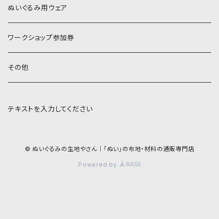
COSMO 25番刺しゅう糸
ぬいぐるみ用ウェア
ワークショップ参加券
その他
テキストを入力してください
© ぬいぐるみの生地やさん｜「ぬい」の布地・材料の通販専門店
Powered by