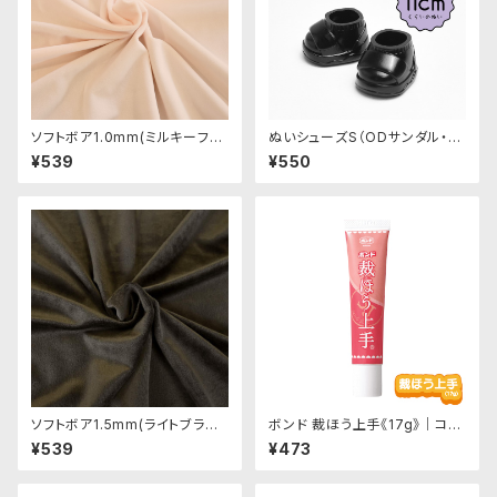
ソフトボア1.0mm(ミルキーフレ
ぬいシューズS（ODサンダル・ブ
ッシュ)SSB103 ぬいぐるみ用短
ラック）｜身長11cm前後のぬい
¥539
¥550
毛ボア生地 20cm
ぐるみ用ソフビ靴
ソフトボア1.5mm(ライトブラッ
ボンド 裁ほう上手《17g》｜コニ
ク)SB040 ぬいぐるみ用短毛ボ
シ
¥539
¥473
ア生地 20cm