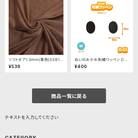
ソフトボア1.0mm(栗色)SSB13
ぬいのおかお刺繍ワッペン D-0
2 ぬいぐるみ用短毛ボア生地 2
1-Mサイズ 目・左右セット
¥539
¥400
0cm
商品一覧に戻る
テキストを入力してください
CATEGORY