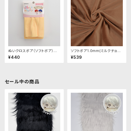
ぬいクロスボア（ソフトボア）カッ
ソフトボア1.0mm(ミルクチョコ)
トクロス（カスタード）｜清原株
SSB134 ぬいぐるみ用短毛ボア
¥440
¥539
式会社
生地 20cm
セール中の商品