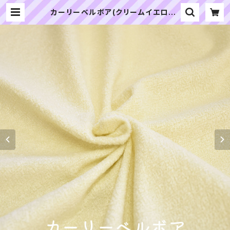
カーリーベルボア(クリームイエロー)
CB008 ぬいぐるみ用短毛カールボ
ア生地 20cm | ぬいぐるみの生地や
さん｜「ぬい」の布地・材料の通販専門
店