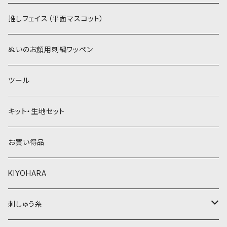
紫系
赤・ピンク系
パウダーボア（4mm）
リボン
推しフェイス（平面マスコット）
青系
紫系
ウィッグボア（8cm）
ぬいのお顔用刺繍ワッペン
緑系
青系
ツール
黄色・クリーム系
緑系
キット・生地セット
ベージュ・ブラウン系
黄色・クリーム系
お買い得品
黒・グレー系
ベージュ・ブラウン系
KIYOHARA
オレンジ系
黒・グレー系
刺しゅう糸
オレンジ系