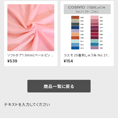
ソフトボア1.0mm(ペールピン
コスモ 25番刺しゅう糸 No.212
ク)SSB130 ぬいぐるみ用短毛
9‾2262
¥539
¥154
ボア生地 20cm
商品一覧に戻る
テキストを入力してください