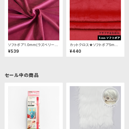
ソフトボア1.0mm(ラズベリー)S
カットクロス★ソフトボア5mm
SB050 ぬいぐるみ用短毛ボア
(レッド)LB007 ボア生地 50c
¥539
¥440
生地 20cm
m × 45cm
セール中の商品