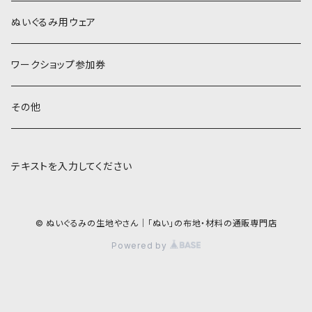
COSMO 25番刺しゅう糸
ぬいぐるみ用ウェア
ワークショップ参加券
その他
テキストを入力してください
© ぬいぐるみの生地やさん｜「ぬい」の布地・材料の通販専門店
Powered by