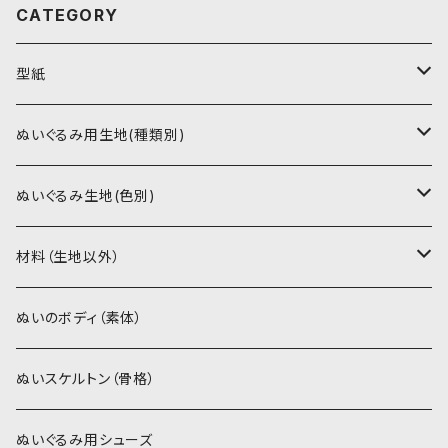
CATEGORY
型紙
書籍（紙の本）
ぬいぐるみ用生地(種類別)
PDFデータ（ダウンロード）
ソフトボア（短毛）
ぬいぐるみ生地(色別)
ソフトボア（5mm）
ソフトボア
材料（生地以外）
スキンカラー系
ぬいトリコット
ぬいトリコット
アイロン接着シート
ぬいのボディ（素体）
白系
スキンカラー系
スキンカラー生地
ステッチカラー
ぬいスケルトン（骨格）
赤・ピンク系
白系
カーリーベルボア
ミニワッペン
ぬいぐるみ用シューズ