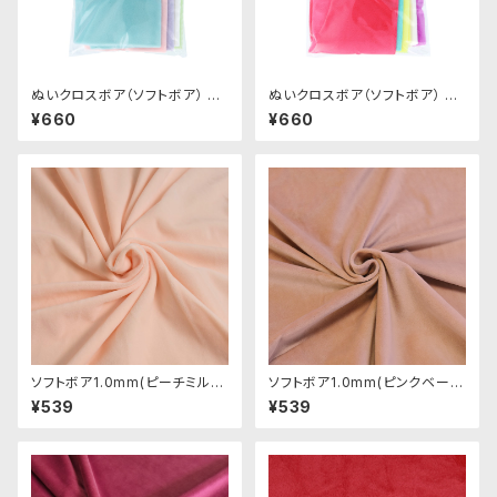
ぬいクロスボア（ソフトボア） ア
ぬいクロスボア（ソフトボア） ア
ソートセット（パステルカラー）｜
ソートセット（ビビッドカラー）｜
¥660
¥660
清原株式会社
清原株式会社
ソフトボア1.0mm(ピーチミル
ソフトボア1.0mm(ピンクベージ
ク)SSB053 ぬいぐるみ用短毛
ュ)SSB109 ぬいぐるみ用短毛
¥539
¥539
ボア生地 20cm
ボア生地 20cm