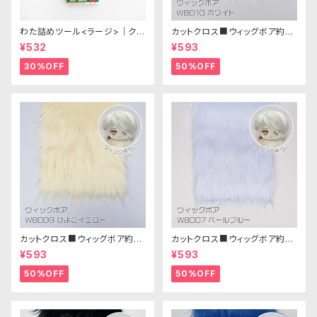
わた詰めツール<ラージ>｜クロ
カットクロス■ウィッグボア約8c
バー
m(ホワイト)WB010 ボア生地
¥532
¥593
25cm × 45cm
30%OFF
50%OFF
カットクロス■ウィッグボア約8c
カットクロス■ウィッグボア約8c
m(ひよこイエロー)WB009ボア
m(ペールブルー)WB007ボア
¥593
¥593
生地 25cm × 45cm
生地 25cm × 45cm
50%OFF
50%OFF