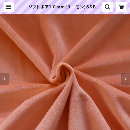
ソフトボア1.0mm(サーモン)SSB10
7 ぬいぐるみ用短毛ボア生地 20cm
| ぬいぐるみの生地やさん｜「ぬい」の
布地・材料の通販専門店