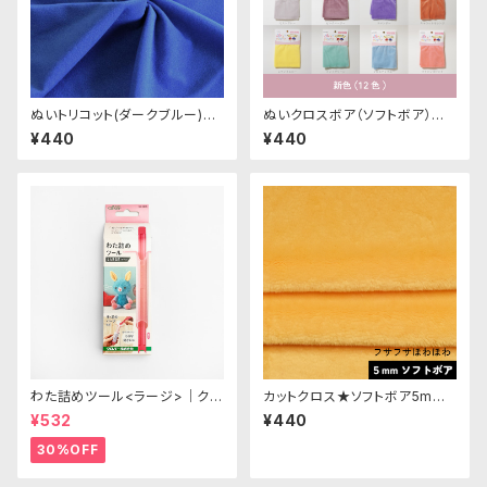
ぬいトリコット(ダークブルー)NL
ぬいクロスボア（ソフトボア）カッ
033 ぬいぐるみ用薄手パイル生
トクロス各色A（新色）｜清原株
¥440
¥440
地 20cm
式会社
わた詰めツール<ラージ>｜クロ
カットクロス★ソフトボア5mm
バー
(山吹色)LB026 ボア生地 50c
¥532
¥440
m × 45cm
30%OFF