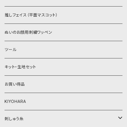
紫系
赤・ピンク系
パウダーボア（4mm）
リボン
推しフェイス（平面マスコット）
青系
紫系
ウィッグボア（8cm）
ぬいのお顔用刺繍ワッペン
緑系
青系
ツール
黄色・クリーム系
緑系
キット・生地セット
ベージュ・ブラウン系
黄色・クリーム系
お買い得品
黒・グレー系
ベージュ・ブラウン系
KIYOHARA
オレンジ系
黒・グレー系
刺しゅう糸
オレンジ系