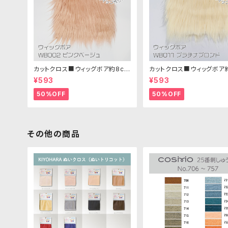
カットクロス■ウィッグボア約8cm
カットクロス■ウィッグボア
(ピンクベージュ)WB002ボア生
(プラチナブロンド)WB011
¥593
¥593
地 25cm × 45cm
地 25cm × 45cm
50%OFF
50%OFF
その他の商品