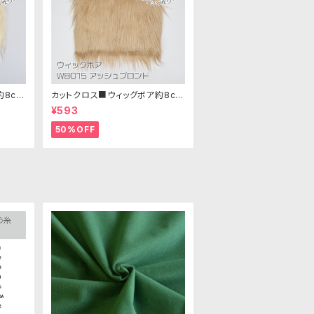
約8cm
カットクロス■ウィッグボア約8cm
 ボア生
(アッシュブロンド)WB015 ボア生
¥593
地 25cm × 45cm
50%OFF