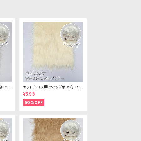
約8cm
カットクロス■ウィッグボア約8cm
ア生地
(ひよこイエロー)WB009ボア生
¥593
地 25cm × 45cm
50%OFF