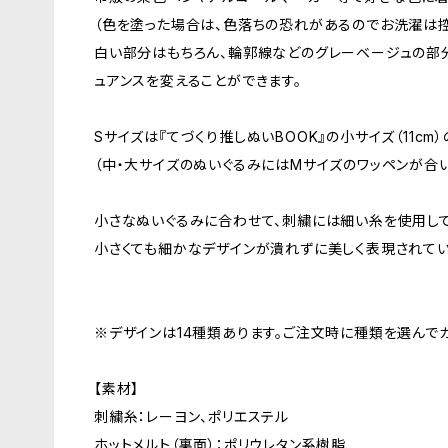
（色を塗った場合は、色落ちの恐れがあるのでお洗濯は控
白い部分はもちろん、輪郭線などのグレーベージュの部
ュアンスを変えることができます。
Sサイズは『てづくり推しぬいBOOK』の小サイズ（11cm
（中・大サイズのぬいぐるみにはMサイズのワッペンが合
小さなぬいぐるみに合わせて、刺繍には細い糸を使用し
小さくても細かなデザインが潰れずに美しく表現されてい
※デザインは14種類あります。ご注文時に種類を選んで
【素材】
刺繍糸：レーヨン、ポリエステル
ホットメルト（裏面）：ポリウレタン系樹脂