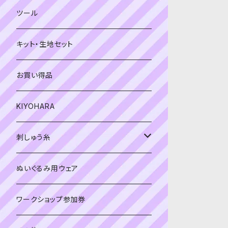
緑系
青系
ツール
黄色・クリーム系
緑系
キット・生地セット
ベージュ・ブラウン系
黄色・クリーム系
お買い得品
黒・グレー系
ベージュ・ブラウン系
KIYOHARA
オレンジ系
黒・グレー系
刺しゅう糸
オレンジ系
COSMO 25番刺しゅう糸
ぬいぐるみ用ウェア
ワークショップ参加券