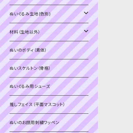
PDFデータ（ダウンロード）
ソフトボア（短毛）
ぬいぐるみ生地(色別)
ソフトボア（5mm）
ソフトボア
材料（生地以外）
スキンカラー系
ぬいトリコット
ぬいトリコット
アイロン接着シート
ぬいのボディ（素体）
白系
スキンカラー系
スキンカラー生地
ステッチカラー
ぬいスケルトン（骨格）
赤・ピンク系
白系
カーリーベルボア
ミニワッペン
ぬいぐるみ用シューズ
紫系
赤・ピンク系
パウダーボア（4mm）
リボン
推しフェイス（平面マスコット）
青系
紫系
ウィッグボア（8cm）
ぬいのお顔用刺繍ワッペン