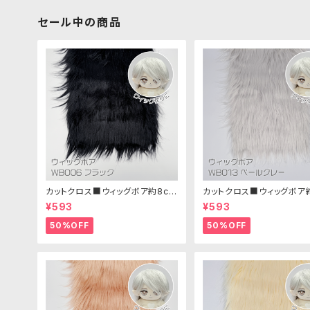
セール中の商品
カットクロス■ウィッグボア約8cm
カットクロス■ウィッグボア
(ブラック)WB006ボア生地 25cm
(ペールグレー)WB013 ボ
¥593
¥593
× 45cm
25cm × 45cm
50%OFF
50%OFF