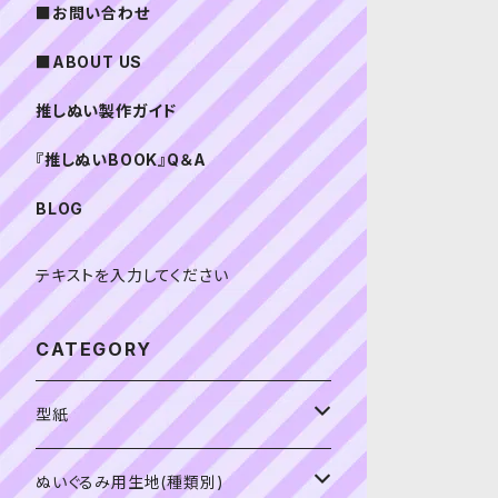
■お問い合わせ
■ABOUT US
推しぬい製作ガイド
『推しぬいBOOK』Q＆A
BLOG
テキストを入力してください
CATEGORY
型紙
書籍（紙の本）
ぬいぐるみ用生地(種類別)