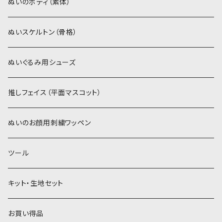
ぬいトリコット
ぬいトリコット
アイロン接着シート
ぬいのボディ（素体）
白系
スキンカラー系
スキンカラー生地
ステッチカラー
ぬいスケルトン（骨格）
赤・ピンク系
白系
カーリーベルボア
ミニワッペン
ぬいぐるみ用シューズ
紫系
赤・ピンク系
パウダーボア（4mm）
リボン
推しフェイス（平面マスコット）
青系
紫系
ウィッグボア（8cm）
ぬいのお顔用刺繍ワッペン
緑系
青系
ツール
黄色・クリーム系
緑系
キット・生地セット
ベージュ・ブラウン系
黄色・クリーム系
お買い得品