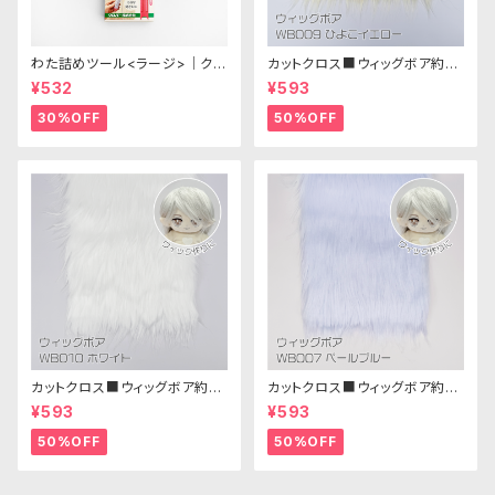
わた詰めツール<ラージ>｜クロ
カットクロス■ウィッグボア約8c
バー
m(ひよこイエロー)WB009ボア
¥532
¥593
生地 25cm × 45cm
30%OFF
50%OFF
カットクロス■ウィッグボア約8c
カットクロス■ウィッグボア約8c
m(ホワイト)WB010 ボア生地
m(ペールブルー)WB007ボア
¥593
¥593
25cm × 45cm
生地 25cm × 45cm
50%OFF
50%OFF