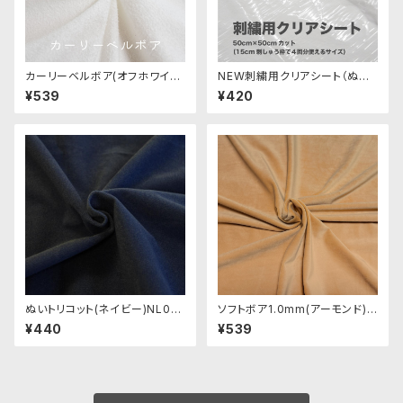
カーリーベルボア(オフホワイト)
NEW刺繍用クリアシート（ぬい
CB003 ぬいぐるみ用短毛カー
ぐるみ生地に刺繍する際に）
¥539
¥420
ルボア生地 20cm
ぬいトリコット(ネイビー)NL00
ソフトボア1.0mm(アーモンド)S
8 ぬいぐるみ用薄手パイル生地
SB133 ぬいぐるみ用短毛ボア
¥440
¥539
20cm
生地 20cm