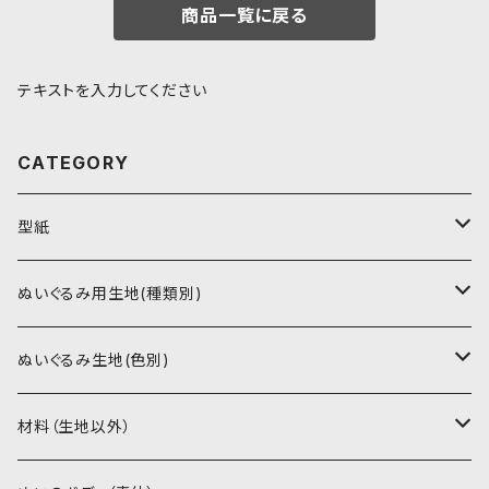
商品一覧に戻る
テキストを入力してください
CATEGORY
型紙
書籍（紙の本）
ぬいぐるみ用生地(種類別)
PDFデータ（ダウンロード）
ソフトボア（短毛）
ぬいぐるみ生地(色別)
ソフトボア（5mm）
ソフトボア
材料（生地以外）
スキンカラー系