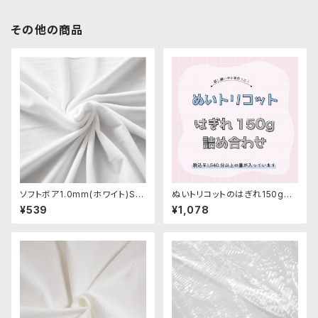
その他の商品
ソフトボア1.0mm(ホワイト)SS
ぬいトリコットのはぎれ150g詰
B137ぬいぐるみ用短毛ボア生
め合わせ
¥539
¥1,078
地 20cm