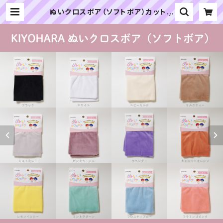
ぬいクロスボア（ソフトボア）カットク
ロス各色A（新色）｜清原株式会社 |
ぬいぐるみの生地やさん｜「ぬい」の
布地・材料の通販専門店