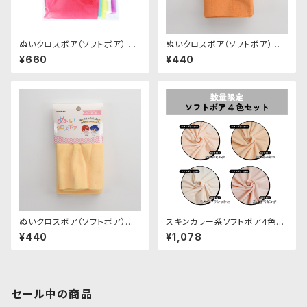
ぬいクロスボア（ソフトボア） ア
ぬいクロスボア（ソフトボア）カッ
ソートセット（ビビッドカラー）｜
トクロス（アプリコット）｜清原株
¥660
¥440
清原株式会社
式会社
ぬいクロスボア（ソフトボア）カッ
スキンカラー系ソフトボア4色セ
トクロス（カスタード）｜清原株
ット（20cm×75cm 4枚入り）
¥440
¥1,078
式会社
セール中の商品