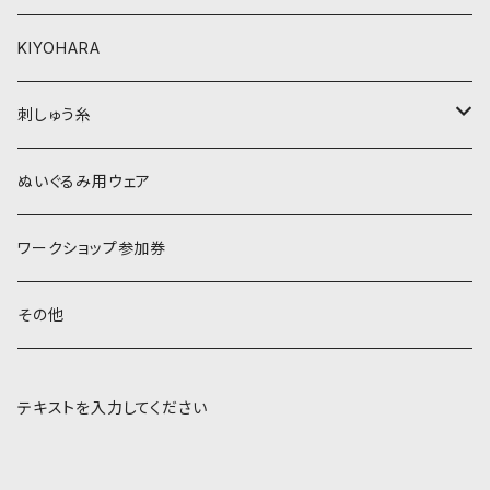
黒・グレー系
ベージュ・ブラウン系
KIYOHARA
オレンジ系
黒・グレー系
刺しゅう糸
オレンジ系
COSMO 25番刺しゅう糸
ぬいぐるみ用ウェア
ワークショップ参加券
その他
テキストを入力してください