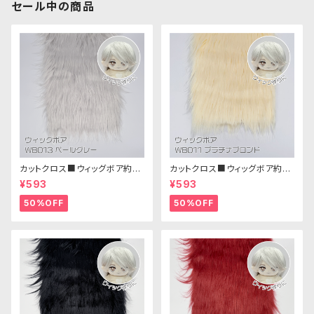
セール中の商品
カットクロス■ウィッグボア約8c
カットクロス■ウィッグボア約8c
m(ペールグレー)WB013 ボア
m(プラチナブロンド)WB011 ボ
¥593
¥593
生地 25cm × 45cm
ア生地 25cm × 45cm
50%OFF
50%OFF