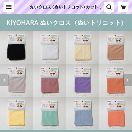
ぬいクロス（ぬいトリコット）カットク
ロス各色A（新色）｜清原株式会社 |
ぬいぐるみの生地やさん｜「ぬい」の
布地・材料の通販専門店