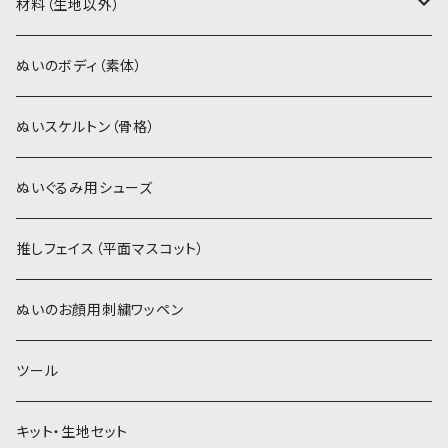
ソフトボア（5mm）
ソフトボア
材料（生地以外）
スキンカラー系
ぬいトリコット
ぬいトリコット
アイロン接着シート
ぬいのボディ（素体）
白系
スキンカラー系
スキンカラー生地
ステッチカラー
ぬいスケルトン（骨格）
赤・ピンク系
白系
カーリーベルボア
ミニワッペン
ぬいぐるみ用シューズ
紫系
赤・ピンク系
パウダーボア（4mm）
リボン
推しフェイス（平面マスコット）
青系
紫系
ウィッグボア（8cm）
ぬいのお顔用刺繍ワッペン
緑系
青系
ツール
黄色・クリーム系
緑系
キット・生地セット