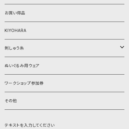
ベージュ・ブラウン系
黄色・クリーム系
お買い得品
黒・グレー系
ベージュ・ブラウン系
KIYOHARA
オレンジ系
黒・グレー系
刺しゅう糸
オレンジ系
COSMO 25番刺しゅう糸
ぬいぐるみ用ウェア
ワークショップ参加券
その他
テキストを入力してください