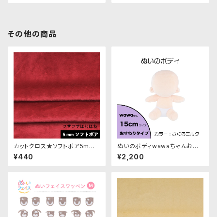
その他の商品
カットクロス★ソフトボア5mm
ぬいのボディwawaちゃんおす
(ダークレッド)LB021 ボア生地
わりタイプ15cm（縫製済みぬい
¥440
¥2,200
50cm × 45cm
ぐるみ素体）｜清原株式会社