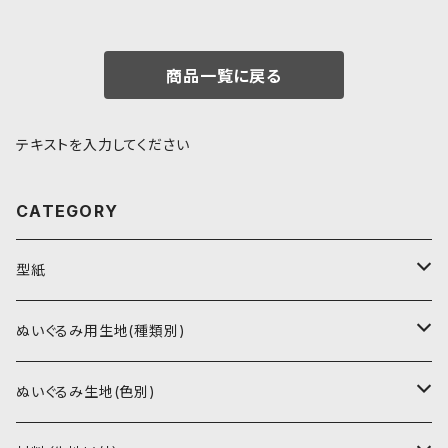
商品一覧に戻る
テキストを入力してください
CATEGORY
型紙
書籍（紙の本）
ぬいぐるみ用生地(種類別)
PDFデータ（ダウンロード）
ソフトボア（短毛）
ぬいぐるみ生地(色別)