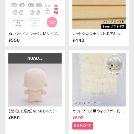
ぬいフェイスワッペンMサイズ
カットクロス★ソフトボア5mm
各種｜清原株式会社
(レグホーン)LB045 ボア生地
¥550
¥440
50cm × 45cm
【型紙DL販売】nunuちゃん(11c
カットクロス■ウィッグボア約8c
mサイズ 足が短い人型ぬい)
m(オフホワイト)WB001 ボア生
¥550
¥593
地 25cm × 45cm
50%OFF