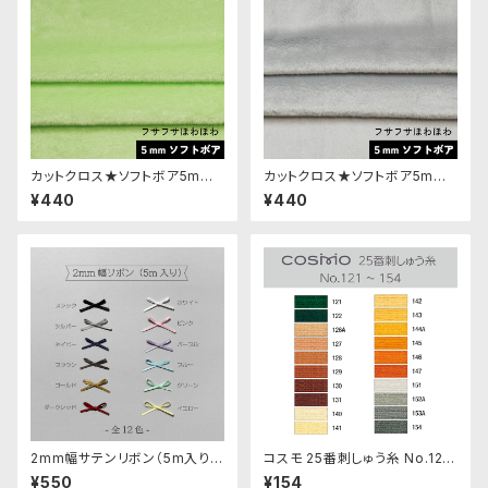
カットクロス★ソフトボア5mm
カットクロス★ソフトボア5mm
(レタス)LB019 ボア生地 50cm
(ペールグレー)LB004 ボア生
¥440
¥440
× 45cm
地 50cm × 45cm
2mm幅サテンリボン（5m入り）
コスモ 25番刺しゅう糸 No.121‾
各色｜清原株式会社
154
¥550
¥154