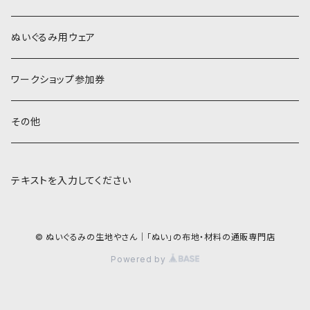
オレンジ系
COSMO 25番刺しゅう糸
ぬいぐるみ用ウェア
ワークショップ参加券
その他
テキストを入力してください
© ぬいぐるみの生地やさん｜「ぬい」の布地・材料の通販専門店
Powered by