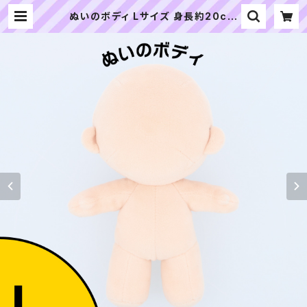
ぬいのボディ Lサイズ 身長約20cm
（縫製済みぬいぐるみ素体）｜清原株
式会社 | ぬいぐるみの生地やさん｜
「ぬい」の布地・材料の通販専門店