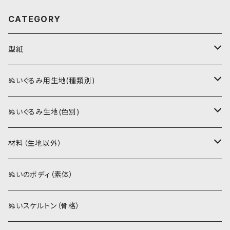
CATEGORY
型紙
書籍（紙の本）
ぬいぐるみ用生地(種類別)
PDFデータ（ダウンロード）
ソフトボア（短毛）
ぬいぐるみ生地(色別)
ソフトボア（5mm）
ソフトボア
材料（生地以外）
スキンカラー系
ぬいトリコット
ぬいトリコット
アイロン接着シート
ぬいのボディ（素体）
白系
スキンカラー系
スキンカラー生地
ステッチカラー
ぬいスケルトン（骨格）