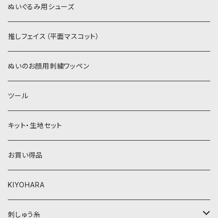
赤・ピンク系
白系
カーリーベルボア
ミニワッペン
ぬいぐるみ用シューズ
紫系
赤・ピンク系
パウダーボア（4mm）
リボン
推しフェイス（平面マスコット）
青系
紫系
ウィッグボア（8cm）
ぬいのお顔用刺繍ワッペン
緑系
青系
ツール
黄色・クリーム系
緑系
キット・生地セット
ベージュ・ブラウン系
黄色・クリーム系
お買い得品
黒・グレー系
ベージュ・ブラウン系
KIYOHARA
オレンジ系
黒・グレー系
刺しゅう糸