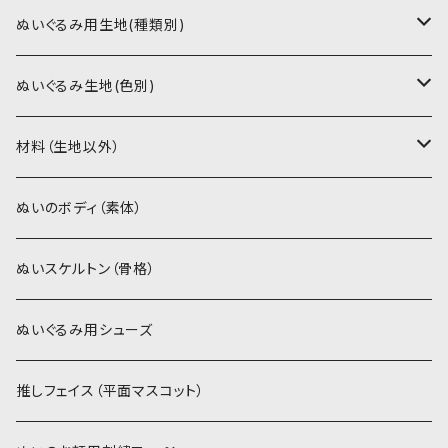
書籍（紙の本）
ぬいぐるみ用生地(種類別)
PDFデータ（ダウンロード）
ソフトボア（短毛）
ぬいぐるみ生地(色別)
ソフトボア（5mm）
ソフトボア
材料（生地以外）
スキンカラー系
ぬいトリコット
ぬいトリコット
アイロン接着シート
ぬいのボディ（素体）
白系
スキンカラー系
スキンカラー生地
ステッチカラー
ぬいスケルトン（骨格）
赤・ピンク系
白系
カーリーベルボア
ミニワッペン
ぬいぐるみ用シューズ
紫系
赤・ピンク系
パウダーボア（4mm）
リボン
推しフェイス（平面マスコット）
青系
紫系