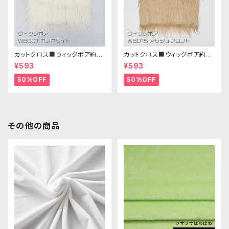
カットクロス■ウィッグボア約8c
カットクロス■ウィッグボア約8c
m(オフホワイト)WB001 ボア生
m(アッシュブロンド)WB015 ボ
¥593
¥593
地 25cm × 45cm
ア生地 25cm × 45cm
50%OFF
50%OFF
その他の商品