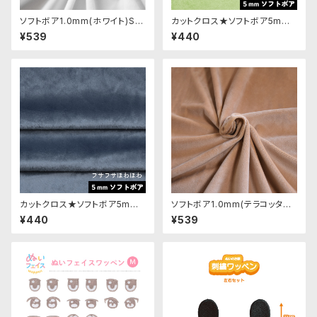
ソフトボア1.0mm(ホワイト)SS
カットクロス★ソフトボア5mm
B137ぬいぐるみ用短毛ボア生
(レタス)LB019 ボア生地 50cm
¥539
¥440
地 20cm
× 45cm
カットクロス★ソフトボア5mm
ソフトボア1.0mm(テラコッタベ
(グレイッシュブルー)LB037 ボ
ージュ)SSB102 ぬいぐるみ用
¥440
¥539
ア生地 50cm × 45cm
短毛ボア生地 20cm