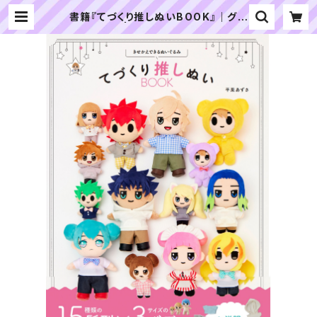
書籍『てづくり推しぬいBOOK』｜グラ
フィック社 | ぬいぐるみの生地やさん
｜「ぬい」の布地・材料の通販専門店