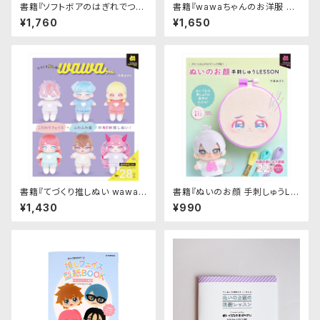
書籍『ソフトボアのはぎれでつく
書籍『wawaちゃんのお洋服 フ
る ふつうのぬいぐるみ』｜グラフ
ァッションタイムトラベル1970
¥1,760
¥1,650
ィック社
→2025』｜グラフィック社
書籍『てづくり推しぬい wawaち
書籍『ぬいのお顔 手刺しゅうLE
ゃん』｜グラフィック社
SSON』｜グラフィック社
¥1,430
¥990