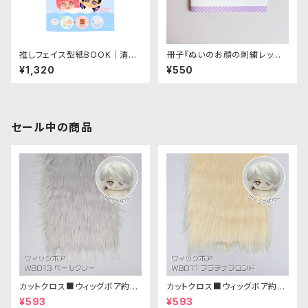
推しフェイス型紙BOOK｜清原
冊子『ぬいのお顔の刺繍レッス
株式会社
ン』
¥1,320
¥550
セール中の商品
カットクロス■ウィッグボア約8c
カットクロス■ウィッグボア約8c
m(ペールグレー)WB013 ボア
m(プラチナブロンド)WB011 ボ
¥593
¥593
生地 25cm × 45cm
ア生地 25cm × 45cm