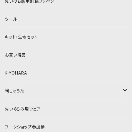
ウィッグボア（8cm）
ぬいのお顔用刺繍ワッペン
緑系
青系
ツール
黄色・クリーム系
緑系
キット・生地セット
ベージュ・ブラウン系
黄色・クリーム系
お買い得品
黒・グレー系
ベージュ・ブラウン系
KIYOHARA
オレンジ系
黒・グレー系
刺しゅう糸
オレンジ系
COSMO 25番刺しゅう糸
ぬいぐるみ用ウェア
ワークショップ参加券