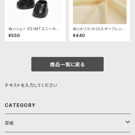
ぬいシューズS（MTスニーカー・
ぬいトリコット(ミルキーフレッシ
ブラック）｜身長11cm前後のぬ
ュ)NL103 ぬいぐるみ用薄手パ
¥550
¥440
いぐるみ用ソフビ靴
イル生地 20cm
商品一覧に戻る
テキストを入力してください
CATEGORY
型紙