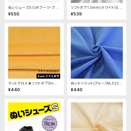
ぬいシューズS（UKブーツ・ブラ
ソフトボア1.0mm(ホワイト)SS
ック）｜身長11cm前後のぬいぐ
B137ぬいぐるみ用短毛ボア生
¥550
¥539
るみ用ソフビ靴
地 20cm
カットクロス★ソフトボア5mm
ぬいトリコット(ブルー)NL022
(山吹色)LB026 ボア生地 50c
ぬいぐるみ用薄手パイル生地 2
¥440
¥440
m × 45cm
0cm