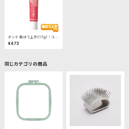
ボンド 裁ほう上手《17g》｜コニ
シ
¥473
同じカテゴリの商品