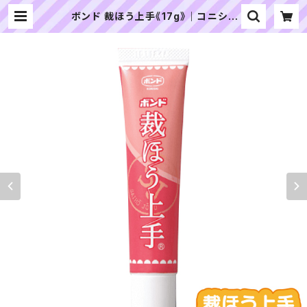
ボンド 裁ほう上手《17g》｜コニシ |
ぬいぐるみの生地やさん｜「ぬい」の
布地・材料の通販専門店