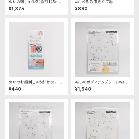
ぬいの刺しゅう枠（角形145mm
ぬいぐるみ用毛立て器
×165mm）｜清原株式会社
¥1,375
¥880
ぬいのお顔刺しゅう針セット｜清
ぬいのボディテンプレートwaw
原株式会社
aちゃん20cm｜清原株式会社
¥440
¥1,540