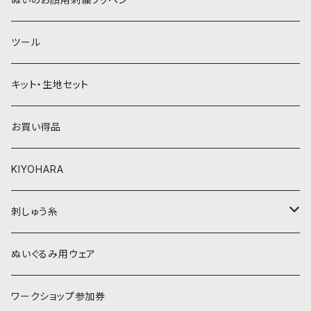
緑系
青系
ツール
黄色・クリーム系
緑系
キット・生地セット
ベージュ・ブラウン系
黄色・クリーム系
お買い得品
黒・グレー系
ベージュ・ブラウン系
KIYOHARA
オレンジ系
黒・グレー系
刺しゅう糸
オレンジ系
COSMO 25番刺しゅう糸
ぬいぐるみ用ウェア
ワークショップ参加券