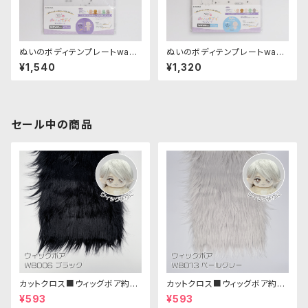
ぬいのボディテンプレートwaw
ぬいのボディテンプレートwaw
aちゃん15cm｜清原株式会社
aちゃん11cm｜清原株式会社
¥1,540
¥1,320
セール中の商品
カットクロス■ウィッグボア約8c
カットクロス■ウィッグボア約8c
m(ブラック)WB006ボア生地 2
m(ペールグレー)WB013 ボア
¥593
¥593
5cm × 45cm
生地 25cm × 45cm