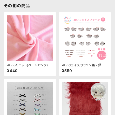
その他の商品
ぬいトリコット(ペールピンク)NL
ぬいフェイスワッペン第２弾 M
016 ぬいぐるみ用薄手パイル生
サイズ 各種｜清原株式会社
¥440
¥550
地 20cm