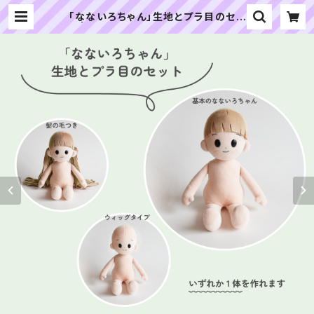
「なないろちゃん」生地とプラ目のセッ
ト | ぬいぐるみの生地やさん｜「ぬい」
の布地・材料の通販専門店