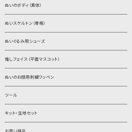
スキンカラー系
ぬいトリコット
ぬいトリコット
アイロン接着シート
ぬいのボディ（素体）
白系
スキンカラー系
スキンカラー生地
ステッチカラー
ぬいスケルトン（骨格）
赤・ピンク系
白系
カーリーベルボア
ミニワッペン
ぬいぐるみ用シューズ
紫系
赤・ピンク系
パウダーボア（4mm）
リボン
推しフェイス（平面マスコット）
青系
紫系
ウィッグボア（8cm）
ぬいのお顔用刺繍ワッペン
緑系
青系
ツール
黄色・クリーム系
緑系
キット・生地セット
ベージュ・ブラウン系
黄色・クリーム系
お買い得品