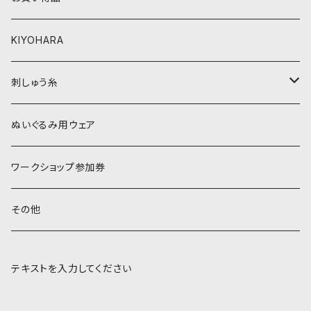
黒・グレー系
ベージュ・ブラウン系
KIYOHARA
オレンジ系
黒・グレー系
刺しゅう糸
オレンジ系
COSMO 25番刺しゅう糸
ぬいぐるみ用ウェア
ワークショップ参加券
その他
テキストを入力してください