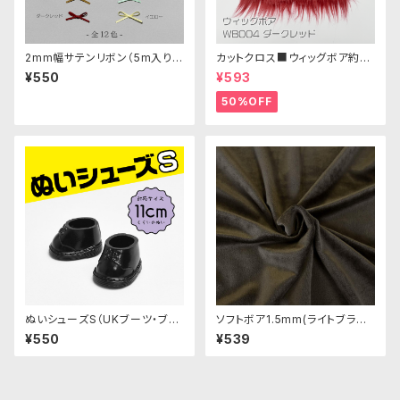
2mm幅サテンリボン（5m入り）
カットクロス■ウィッグボア約8c
各色｜清原株式会社
m(ダークレッド)WB004ボア生
¥550
¥593
地 25cm × 45cm
50%OFF
ぬいシューズS（UKブーツ・ブラ
ソフトボア1.5mm(ライトブラッ
ック）｜身長11cm前後のぬいぐ
ク)SB040 ぬいぐるみ用短毛ボ
¥550
¥539
るみ用ソフビ靴
ア生地 20cm