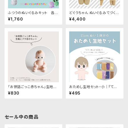
ふつうのぬいぐるみキット 各種
どぐうちゃん ぬいぐるみてづくり
｜清原株式会社
キット｜Filling
¥1,760
¥4,400
「お世話ごっこ赤ちゃん」生地と
おためし生地セット・小｜『てづく
プラ目のセット
り推しぬいBOOK』の11cmぬい
¥830
¥495
が1体作れます
セール中の商品