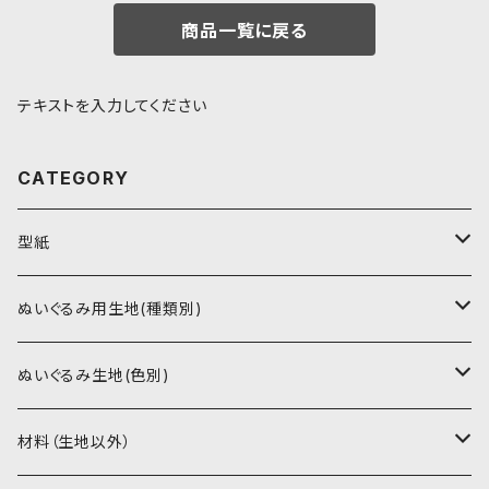
商品一覧に戻る
テキストを入力してください
CATEGORY
型紙
書籍（紙の本）
ぬいぐるみ用生地(種類別)
PDFデータ（ダウンロード）
ソフトボア（短毛）
ぬいぐるみ生地(色別)
ソフトボア（5mm）
ソフトボア
材料（生地以外）