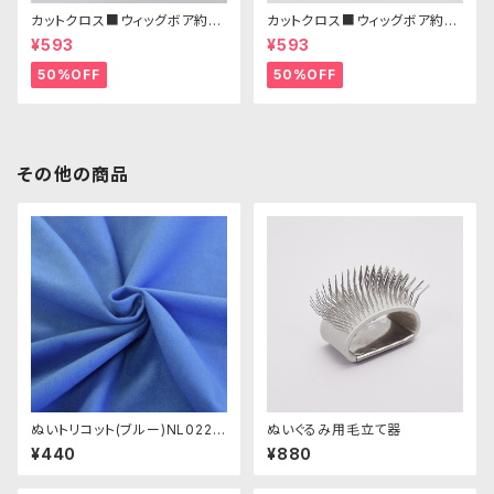
カットクロス■ウィッグボア約8c
カットクロス■ウィッグボア約8c
m(ホワイト)WB010 ボア生地
m(ペールブルー)WB007ボア
¥593
¥593
25cm × 45cm
生地 25cm × 45cm
50%OFF
50%OFF
その他の商品
ぬいトリコット(ブルー)NL022
ぬいぐるみ用毛立て器
ぬいぐるみ用薄手パイル生地 2
¥440
¥880
0cm