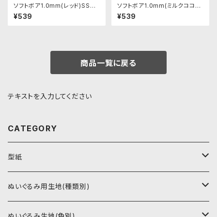
ソフトボア1.0mm(レッド)SSB1
ソフトボア1.0mm(ミルクココア)
24 ぬいぐるみ用短毛ボア生地
SSB106 ぬいぐるみ用短毛ボア
¥539
¥539
20cm
生地 20cm
商品一覧に戻る
テキストを入力してください
CATEGORY
型紙
書籍（紙の本）
ぬいぐるみ用生地(種類別)
PDFデータ（ダウンロード）
ソフトボア（短毛）
ぬいぐるみ生地(色別)