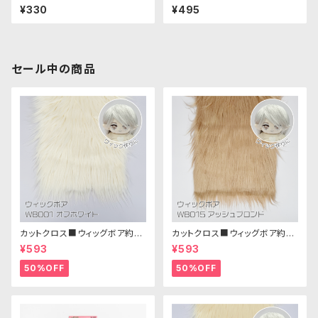
黒・２個セット）
ルド風・2個セット）
¥330
¥495
セール中の商品
カットクロス■ウィッグボア約8c
カットクロス■ウィッグボア約8c
m(オフホワイト)WB001 ボア生
m(アッシュブロンド)WB015 ボ
¥593
¥593
地 25cm × 45cm
ア生地 25cm × 45cm
50%OFF
50%OFF