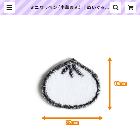
ミニワッペン（中華まん） | ぬいぐるみ
の生地やさん｜「ぬい」の布地・材料の
通販専門店