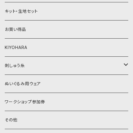
黄色・クリーム系
緑系
キット・生地セット
ベージュ・ブラウン系
黄色・クリーム系
お買い得品
黒・グレー系
ベージュ・ブラウン系
KIYOHARA
オレンジ系
黒・グレー系
刺しゅう糸
オレンジ系
COSMO 25番刺しゅう糸
ぬいぐるみ用ウェア
ワークショップ参加券
その他