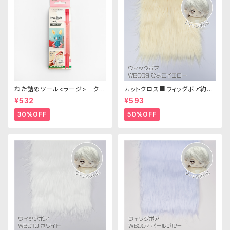
わた詰めツール<ラージ>｜クロ
カットクロス■ウィッグボア約8c
バー
m(ひよこイエロー)WB009ボア
¥532
¥593
生地 25cm × 45cm
30%OFF
50%OFF