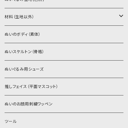
ソフトボア（5mm）
ソフトボア
材料（生地以外）
スキンカラー系
ぬいトリコット
ぬいトリコット
アイロン接着シート
ぬいのボディ（素体）
白系
スキンカラー系
スキンカラー生地
ステッチカラー
ぬいスケルトン（骨格）
赤・ピンク系
白系
カーリーベルボア
ミニワッペン
ぬいぐるみ用シューズ
紫系
赤・ピンク系
パウダーボア（4mm）
リボン
推しフェイス（平面マスコット）
青系
紫系
ウィッグボア（8cm）
ぬいのお顔用刺繍ワッペン
緑系
青系
ツール