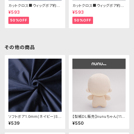
カットクロス■ウィッグボア約8c
カットクロス■ウィッグボア約8c
m(オフホワイト)WB001 ボア生
m(アッシュブロンド)WB015 ボ
¥593
¥593
地 25cm × 45cm
ア生地 25cm × 45cm
50%OFF
50%OFF
その他の商品
ソフトボア1.0mm(ネイビー)SS
【型紙DL販売】nunuちゃん(11c
B008 ぬいぐるみ用短毛ボア生
mサイズ 足が短い人型ぬい)
¥539
¥550
地 20cm