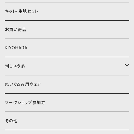
黄色・クリーム系
緑系
キット・生地セット
ベージュ・ブラウン系
黄色・クリーム系
お買い得品
黒・グレー系
ベージュ・ブラウン系
KIYOHARA
オレンジ系
黒・グレー系
刺しゅう糸
オレンジ系
COSMO 25番刺しゅう糸
ぬいぐるみ用ウェア
ワークショップ参加券
その他