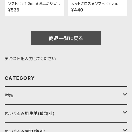
ソフトボア1.0mm(湯上がりピン
カットクロス★ソフトボア5mm
ク)SSB110 ぬいぐるみ用短毛ボ
(山吹色)LB026 ボア生地 50c
¥539
¥440
ア生地 20cm
m × 45cm
商品一覧に戻る
テキストを入力してください
CATEGORY
型紙
書籍（紙の本）
ぬいぐるみ用生地(種類別)
PDFデータ（ダウンロード）
ソフトボア（短毛）
ぬいぐるみ生地(色別)