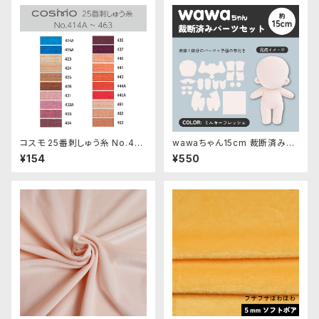
コスモ 25番刺しゅう糸 No.414
wawaちゃん15cm 裁断済みパ
‾463
ーツセット
¥154
¥550