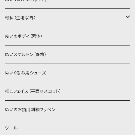
ソフトボア（5mm）
ソフトボア
材料（生地以外）
スキンカラー系
ぬいトリコット
ぬいトリコット
アイロン接着シート
ぬいのボディ（素体）
白系
スキンカラー系
スキンカラー生地
ステッチカラー
ぬいスケルトン（骨格）
赤・ピンク系
白系
カーリーベルボア
ミニワッペン
ぬいぐるみ用シューズ
紫系
赤・ピンク系
パウダーボア（4mm）
リボン
推しフェイス（平面マスコット）
青系
紫系
ウィッグボア（8cm）
ぬいのお顔用刺繍ワッペン
緑系
青系
ツール