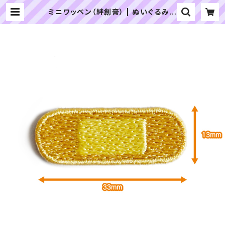
ミニワッペン（絆創膏） | ぬいぐるみの
生地やさん｜「ぬい」の布地・材料の通
販専門店