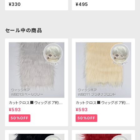
黒・２個セット）
ルド風・2個セット）
¥330
¥495
セール中の商品
カットクロス■ウィッグボア約8c
カットクロス■ウィッグボア約8c
m(ペールグレー)WB013 ボア
m(プラチナブロンド)WB011 ボ
¥593
¥593
生地 25cm × 45cm
ア生地 25cm × 45cm
50%OFF
50%OFF