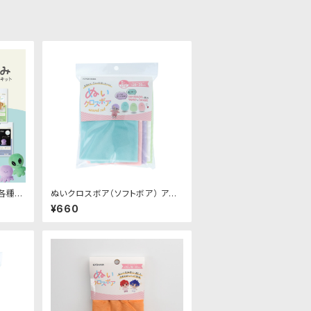
各種｜
ぬいクロスボア（ソフトボア） アソ
ートセット（パステルカラー）｜清原
¥660
株式会社