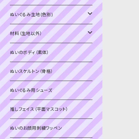
PDFデータ（ダウンロード）
ソフトボア（短毛）
ぬいぐるみ生地(色別)
ソフトボア（5mm）
ソフトボア
材料（生地以外）
スキンカラー系
ぬいトリコット
ぬいトリコット
アイロン接着シート
ぬいのボディ（素体）
白系
スキンカラー系
スキンカラー生地
ステッチカラー
ぬいスケルトン（骨格）
赤・ピンク系
白系
カーリーベルボア
ミニワッペン
ぬいぐるみ用シューズ
紫系
赤・ピンク系
パウダーボア（4mm）
リボン
推しフェイス（平面マスコット）
青系
紫系
ウィッグボア（8cm）
ぬいのお顔用刺繍ワッペン