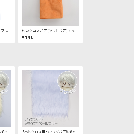
 アソ
ぬいクロスボア（ソフトボア）カット
｜清原
クロス（アプリコット）｜清原株式
¥440
会社
約8cm
カットクロス■ウィッグボア約8cm