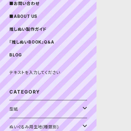
■お問い合わせ
■ABOUT US
推しぬい製作ガイド
『推しぬいBOOK』Q＆A
BLOG
テキストを入力してください
CATEGORY
型紙
書籍（紙の本）
ぬいぐるみ用生地(種類別)