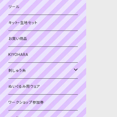
緑系
青系
ツール
黄色・クリーム系
緑系
キット・生地セット
ベージュ・ブラウン系
黄色・クリーム系
お買い得品
黒・グレー系
ベージュ・ブラウン系
KIYOHARA
オレンジ系
黒・グレー系
刺しゅう糸
オレンジ系
COSMO 25番刺しゅう糸
ぬいぐるみ用ウェア
ワークショップ参加券