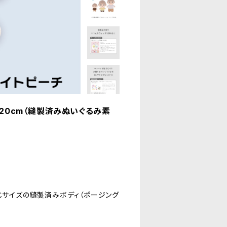
約20cm（縫製済みぬいぐるみ素
じサイズの縫製済みボディ（ポージング