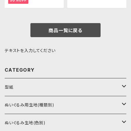
50%OFF
商品一覧に戻る
テキストを入力してください
CATEGORY
型紙
書籍（紙の本）
ぬいぐるみ用生地(種類別)
PDFデータ（ダウンロード）
ソフトボア（短毛）
ぬいぐるみ生地(色別)