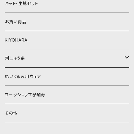
キット・生地セット
ベージュ・ブラウン系
黄色・クリーム系
お買い得品
黒・グレー系
ベージュ・ブラウン系
KIYOHARA
オレンジ系
黒・グレー系
刺しゅう糸
オレンジ系
COSMO 25番刺しゅう糸
ぬいぐるみ用ウェア
ワークショップ参加券
その他