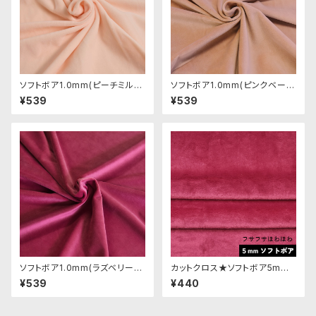
ソフトボア1.0mm(ピーチミル
ソフトボア1.0mm(ピンクベージ
ク)SSB053 ぬいぐるみ用短毛
ュ)SSB109 ぬいぐるみ用短毛
¥539
¥539
ボア生地 20cm
ボア生地 20cm
ソフトボア1.0mm(ラズベリー)S
カットクロス★ソフトボア5mm
SB050 ぬいぐるみ用短毛ボア
(ベリーレッド)LB013 ボア生地
¥539
¥440
生地 20cm
50cm × 45cm