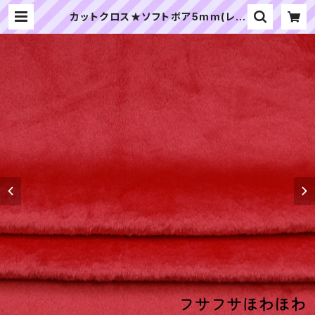
カットクロス★ソフトボア5mm(レッ
ド)LB007 ボア生地 50cm × 45c
m | ぬいぐるみの生地やさん｜「ぬ
い」の布地・材料の通販専門店