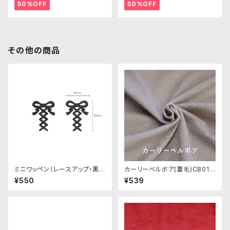
50%OFF
50%OFF
その他の商品
ミニワッペン（レースアップ・黒・
カーリーベルボア(葦毛)CB016
２個セット）
ぬいぐるみ用短毛カールボア生
¥550
¥539
地 20cm