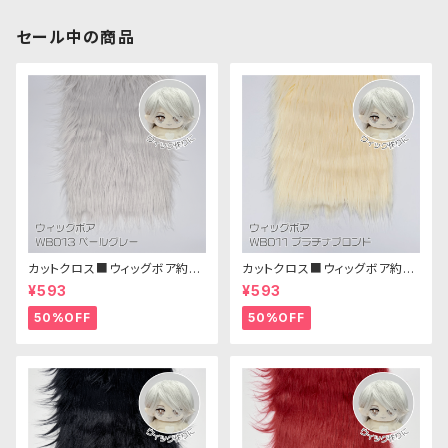
セール中の商品
カットクロス■ウィッグボア約8c
カットクロス■ウィッグボア約8c
m(ペールグレー)WB013 ボア
m(プラチナブロンド)WB011 ボ
¥593
¥593
生地 25cm × 45cm
ア生地 25cm × 45cm
50%OFF
50%OFF