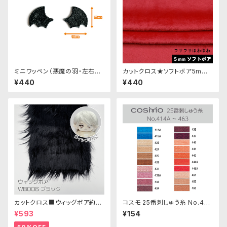
ミニワッペン（悪魔の羽・左右セ
カットクロス★ソフトボア5mm
ット）
(レッド)LB007 ボア生地 50c
¥440
¥440
m × 45cm
カットクロス■ウィッグボア約8c
コスモ 25番刺しゅう糸 No.414
m(ブラック)WB006ボア生地 2
‾463
¥593
¥154
5cm × 45cm