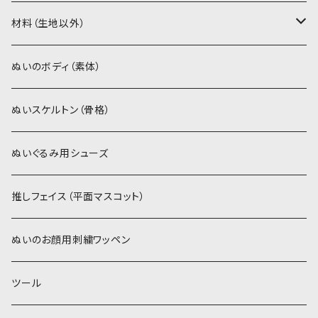
ソフトボア（5mm）
ソフトボア
材料（生地以外）
スキンカラー系
ぬいトリコット
ぬいトリコット
アイロン接着シート
ぬいのボディ（素体）
白系
スキンカラー系
スキンカラー生地
ステッチカラー
ぬいスケルトン（骨格）
赤・ピンク系
白系
カーリーベルボア
ミニワッペン
ぬいぐるみ用シューズ
紫系
赤・ピンク系
パウダーボア（4mm）
リボン
推しフェイス（平面マスコット）
青系
紫系
ウィッグボア（8cm）
ぬいのお顔用刺繍ワッペン
緑系
青系
ツール
黄色・クリーム系
緑系