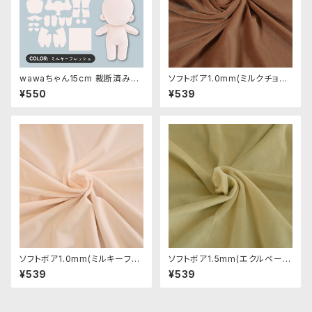
wawaちゃん15cm 裁断済みパ
ソフトボア1.0mm(ミルクチョコ)
ーツセット
SSB134 ぬいぐるみ用短毛ボア
¥550
¥539
生地 20cm
ソフトボア1.0mm(ミルキーフレ
ソフトボア1.5mm(エクルベージ
ッシュ)SSB103 ぬいぐるみ用短
ュ)SB041 ぬいぐるみ用短毛ボ
¥539
¥539
毛ボア生地 20cm
ア生地 20cm