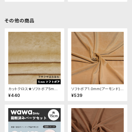
その他の商品
カットクロス★ソフトボア5mm
ソフトボア1.0mm(アーモンド)S
(ミルクラテ)LB018 ボア生地 5
SB133 ぬいぐるみ用短毛ボア
¥440
¥539
0cm × 45cm
生地 20cm