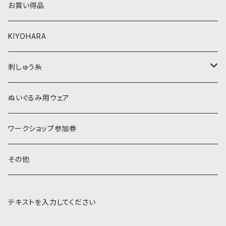
お買い得品
黒・グレー系
ベージュ・ブラウン系
KIYOHARA
オレンジ系
黒・グレー系
刺しゅう糸
オレンジ系
COSMO 25番刺しゅう糸
ぬいぐるみ用ウェア
ワークショップ参加券
その他
テキストを入力してください