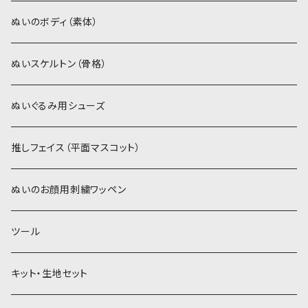
スキンカラー系
ぬいトリコット
ぬいトリコット
アイロン接着シート
ぬいのボディ（素体）
白系
スキンカラー系
スキンカラー生地
ステッチカラー
ぬいスケルトン（骨格）
赤・ピンク系
白系
カーリーベルボア
ミニワッペン
ぬいぐるみ用シューズ
紫系
赤・ピンク系
パウダーボア（4mm）
リボン
推しフェイス（平面マスコット）
青系
紫系
ウィッグボア（8cm）
ぬいのお顔用刺繍ワッペン
緑系
青系
ツール
黄色・クリーム系
緑系
キット・生地セット
ベージュ・ブラウン系
黄色・クリーム系