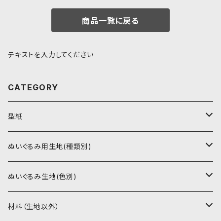
商品一覧に戻る
テキストを入力してください
CATEGORY
型紙
書籍（紙の本）
ぬいぐるみ用生地(種類別)
PDFデータ（ダウンロード）
ソフトボア（短毛）
ぬいぐるみ生地(色別)
ソフトボア（5mm）
ソフトボア
材料（生地以外）