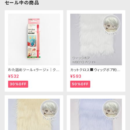
セール中の商品
わた詰めツール<ラージ>｜クロ
カットクロス■ウィッグボア約8c
バー
m(ホワイト)WB010 ボア生地
¥532
¥593
25cm × 45cm
30%OFF
50%OFF