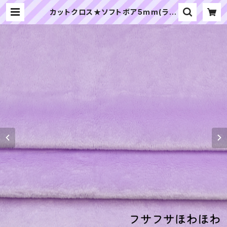
カットクロス★ソフトボア5mm(ラベ
ンダー)LB012 ボア生地 50cm × 4
5cm | ぬいぐるみの生地やさん｜「ぬ
い」の布地・材料の通販専門店