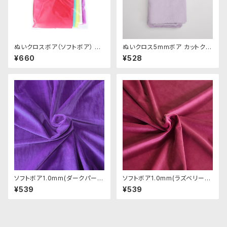
ぬいクロスボア（ソフトボア） ア
ぬいクロス5mmボア カットクロ
ソートセット（ビビッドカラー）｜
ス（ペールラベンダー）｜清原株
¥660
¥528
清原株式会社
式会社
ソフトボア1.0mm(ダークパープ
ソフトボア1.0mm(ラズベリー)S
ル)SSB121 ぬいぐるみ用短毛ボ
SB050 ぬいぐるみ用短毛ボア
¥539
¥539
ア生地 20cm
生地 20cm