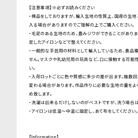
【注意事項】※必ずお読みください
・検品をしておりますが、輸入生地の性質上、国産の生
入る場合がありますのでご理解の上でご購入ください。
・毛足のある生地のため、畳みジワができることがあり
定したアイロンなどで整えてください。
・一般的な手芸用の材料として輸入しているため、食品
せん。マスクや乳幼児用の玩具など、口に接触する可能
い。
・入荷ロットごとに色や質感に多少の差が出ます。複数回
変わる場合があります。作品作りに必要な生地の量をよ
め致します。
・洗濯は出来るだけしないのがベストですが、洗う場合は
・アイロンは低温〜中温に設定し、あて布をしてください
【Information】