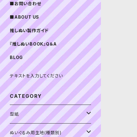
■お問い合わせ
■ABOUT US
推しぬい製作ガイド
『推しぬいBOOK』Q＆A
BLOG
テキストを入力してください
CATEGORY
型紙
書籍（紙の本）
ぬいぐるみ用生地(種類別)