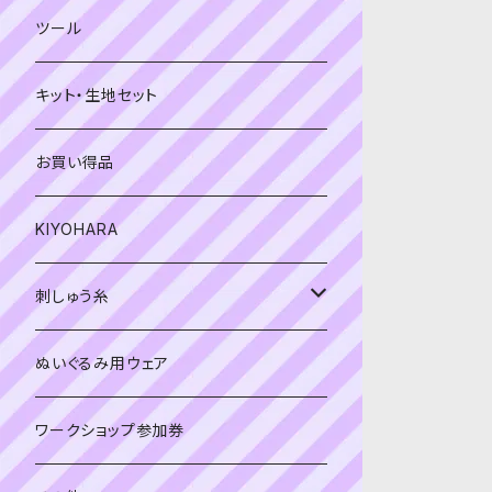
緑系
青系
ツール
黄色・クリーム系
緑系
キット・生地セット
ベージュ・ブラウン系
黄色・クリーム系
お買い得品
黒・グレー系
ベージュ・ブラウン系
KIYOHARA
オレンジ系
黒・グレー系
刺しゅう糸
オレンジ系
COSMO 25番刺しゅう糸
ぬいぐるみ用ウェア
ワークショップ参加券