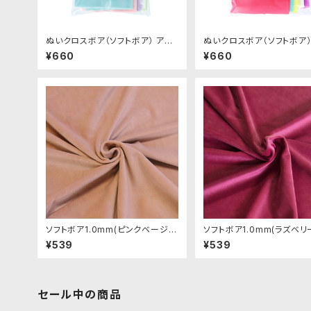
ぬいクロスボア（ソフトボア） アソ
ぬいクロスボア（ソフトボア）
ートセット（パステルカラー）｜清原
ートセット（ビビッドカラー）
¥660
¥660
株式会社
株式会社
ソフトボア1.0mm(ピンクベージ
ソフトボア1.0mm(ラズベリ
ュ)SSB109 ぬいぐるみ用短毛ボア
B050 ぬいぐるみ用短毛ボ
¥539
¥539
生地 20cm
20cm
セール中の商品