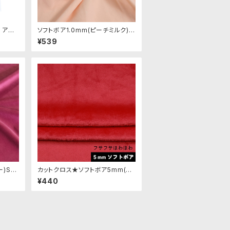
 アソ
ソフトボア1.0mm(ピーチミルク)S
｜清原
SB053 ぬいぐるみ用短毛ボア生
¥539
地 20cm
ー)SS
カットクロス★ソフトボア5mm(レ
ア生地
ッド)LB007 ボア生地 50cm × 4
¥440
5cm