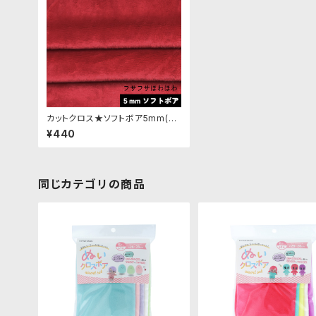
カットクロス★ソフトボア5mm(ダ
ークレッド)LB021 ボア生地 50c
¥440
m × 45cm
同じカテゴリの商品