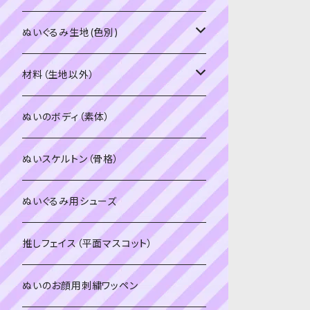
PDFデータ（ダウンロード）
ソフトボア（短毛）
ぬいぐるみ生地(色別)
ソフトボア（5mm）
ソフトボア
材料（生地以外）
スキンカラー系
ぬいトリコット
ぬいトリコット
アイロン接着シート
ぬいのボディ（素体）
白系
スキンカラー系
スキンカラー生地
ステッチカラー
ぬいスケルトン（骨格）
赤・ピンク系
白系
カーリーベルボア
ミニワッペン
ぬいぐるみ用シューズ
紫系
赤・ピンク系
パウダーボア（4mm）
リボン
推しフェイス（平面マスコット）
青系
紫系
ウィッグボア（8cm）
ぬいのお顔用刺繍ワッペン