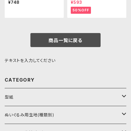
清原株式会社
m(ブラック)WB006ボア生地 2
¥748
¥593
5cm × 45cm
50%OFF
商品一覧に戻る
テキストを入力してください
CATEGORY
型紙
書籍（紙の本）
ぬいぐるみ用生地(種類別)