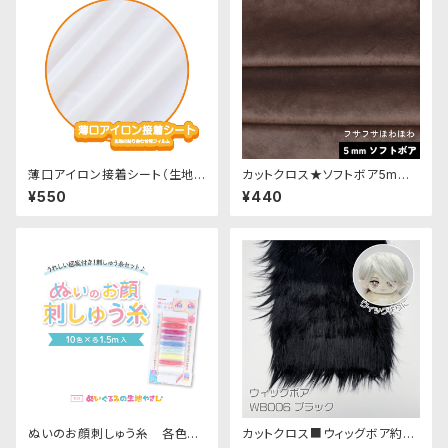
薄口アイロン接着シート（生地
カットクロス★ソフトボア5mm
の貼り合わせ用フィルム）
(ダークココア)LB038 ボア生
¥550
¥440
地 50cm × 45cm
ぬいのお顔刺しゅう糸 各色｜
カットクロス■ウィッグボア約8c