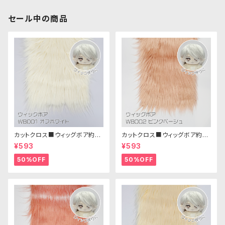
セール中の商品
カットクロス■ウィッグボア約8c
カットクロス■ウィッグボア約8c
m(オフホワイト)WB001 ボア生
m(ピンクベージュ)WB002ボア
¥593
¥593
地 25cm × 45cm
生地 25cm × 45cm
50%OFF
50%OFF