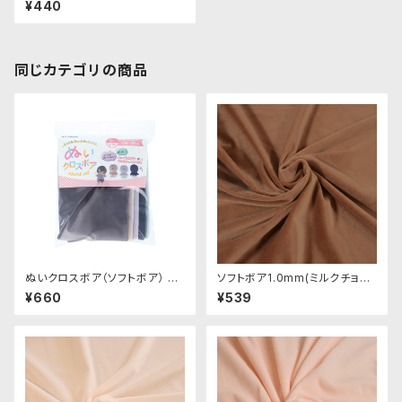
¥440
0cm × 45cm
同じカテゴリの商品
ぬいクロスボア（ソフトボア） ア
ソフトボア1.0mm(ミルクチョコ)
ソートセット（ニュアンスカラー）
SSB134 ぬいぐるみ用短毛ボア
¥660
¥539
｜清原株式会社
生地 20cm