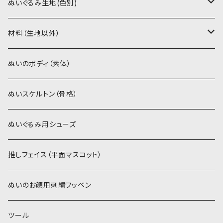
PDFデータ（ダウンロード）
ソフトボア（短毛）
ぬいぐるみ生地(色別)
ソフトボア（5mm）
ソフトボア
材料（生地以外）
スキンカラー系
ぬいトリコット
ぬいトリコット
アイロン接着シート
ぬいのボディ（素体）
白系
スキンカラー系
スキンカラー生地
ステッチカラー
ぬいスケルトン（骨格）
赤・ピンク系
白系
カーリーベルボア
ミニワッペン
ぬいぐるみ用シューズ
紫系
赤・ピンク系
パウダーボア（4mm）
リボン
推しフェイス（平面マスコット）
青系
紫系
ウィッグボア（8cm）
ぬいのお顔用刺繍ワッペン
緑系
青系
ツール