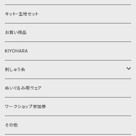
黄色・クリーム系
緑系
キット・生地セット
ベージュ・ブラウン系
黄色・クリーム系
お買い得品
黒・グレー系
ベージュ・ブラウン系
KIYOHARA
オレンジ系
黒・グレー系
刺しゅう糸
オレンジ系
COSMO 25番刺しゅう糸
ぬいぐるみ用ウェア
ワークショップ参加券
その他