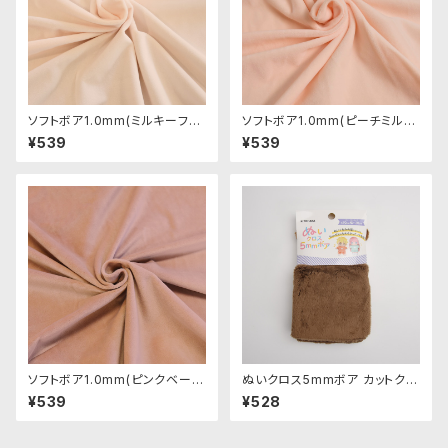
ソフトボア1.0mm(ミルキーフレ
ソフトボア1.0mm(ピーチミル
ッシュ)SSB103 ぬいぐるみ用短
ク)SSB053 ぬいぐるみ用短毛
¥539
¥539
毛ボア生地 20cm
ボア生地 20cm
ソフトボア1.0mm(ピンクベージ
ぬいクロス5mmボア カットクロ
ュ)SSB109 ぬいぐるみ用短毛
ス（ココアブラウン）｜清原株式
¥539
¥528
ボア生地 20cm
会社