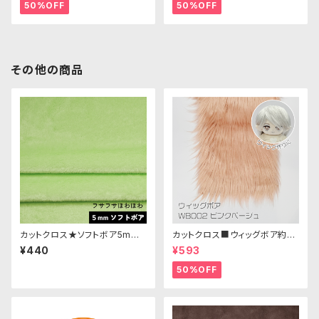
50%OFF
50%OFF
その他の商品
カットクロス★ソフトボア5mm
カットクロス■ウィッグボア約8c
(レタス)LB019 ボア生地 50cm
m(ピンクベージュ)WB002ボア
¥440
¥593
× 45cm
生地 25cm × 45cm
50%OFF