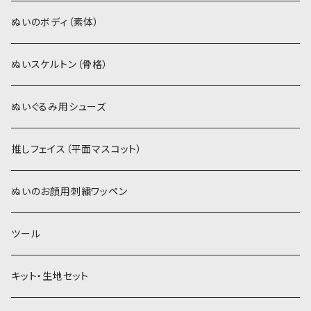
スキンカラー系
ぬいトリコット
ぬいトリコット
アイロン接着シート
ぬいのボディ（素体）
白系
スキンカラー系
スキンカラー生地
ステッチカラー
ぬいスケルトン（骨格）
赤・ピンク系
白系
カーリーベルボア
ミニワッペン
ぬいぐるみ用シューズ
紫系
赤・ピンク系
パウダーボア（4mm）
リボン
推しフェイス（平面マスコット）
青系
紫系
ウィッグボア（8cm）
ぬいのお顔用刺繍ワッペン
緑系
青系
ツール
黄色・クリーム系
緑系
キット・生地セット
ベージュ・ブラウン系
黄色・クリーム系