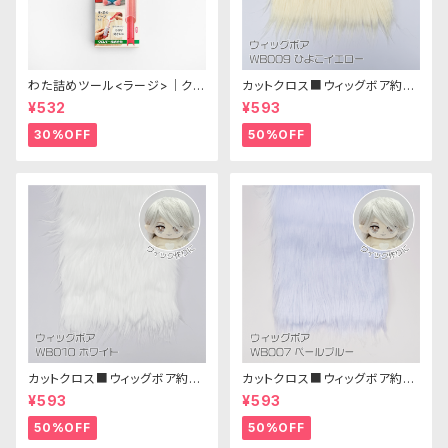
わた詰めツール<ラージ>｜クロ
カットクロス■ウィッグボア約8c
バー
m(ひよこイエロー)WB009ボア
¥532
¥593
生地 25cm × 45cm
30%OFF
50%OFF
カットクロス■ウィッグボア約8c
カットクロス■ウィッグボア約8c
m(ホワイト)WB010 ボア生地
m(ペールブルー)WB007ボア
¥593
¥593
25cm × 45cm
生地 25cm × 45cm
50%OFF
50%OFF