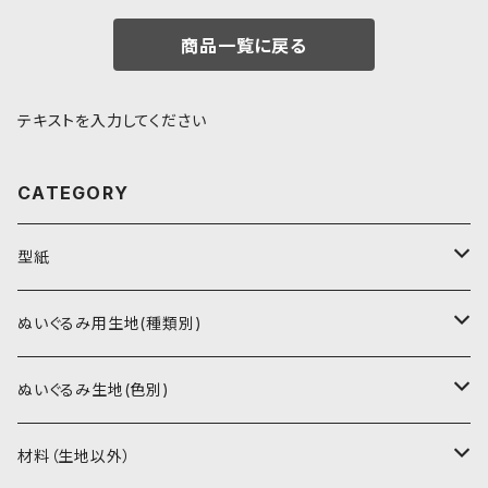
商品一覧に戻る
テキストを入力してください
CATEGORY
型紙
書籍（紙の本）
ぬいぐるみ用生地(種類別)
PDFデータ（ダウンロード）
ソフトボア（短毛）
ぬいぐるみ生地(色別)
ソフトボア（5mm）
ソフトボア
材料（生地以外）