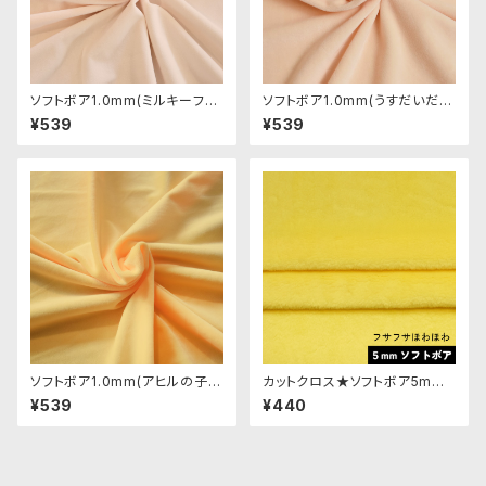
ソフトボア1.0mm(ミルキーフレ
ソフトボア1.0mm(うすだいだ
ッシュ)SSB103 ぬいぐるみ用短
い)SSB054 ぬいぐるみ用短毛
¥539
¥539
毛ボア生地 20cm
ボア生地 20cm
ソフトボア1.0mm(アヒルの子)S
カットクロス★ソフトボア5mm
SB116 ぬいぐるみ用短毛ボア生
(バナナイエロー)LB001 ボア生
¥539
¥440
地 20cm
地 50cm × 45cm