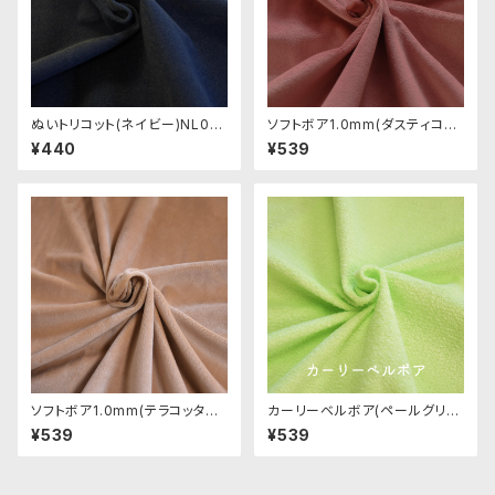
ぬいトリコット(ネイビー)NL00
ソフトボア1.0mm(ダスティコー
8 ぬいぐるみ用薄手パイル生地
ラル)SSB044 ぬいぐるみ用短
¥440
¥539
20cm
毛ボア生地 20cm
ソフトボア1.0mm(テラコッタベ
カーリーベルボア(ペールグリー
ージュ)SSB102 ぬいぐるみ用
ン)CB004 ぬいぐるみ用短毛カ
¥539
¥539
短毛ボア生地 20cm
ールボア生地 20cm