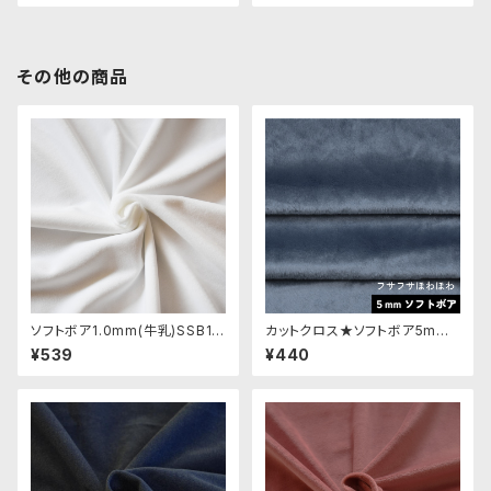
その他の商品
ソフトボア1.0mm(牛乳)SSB111
カットクロス★ソフトボア5mm
ぬいぐるみ用短毛ボア生地 20c
(グレイッシュブルー)LB037 ボ
¥539
¥440
m
ア生地 50cm × 45cm