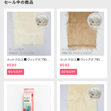
セール中の商品
カットクロス■ウィッグボア約8c
カットクロス■ウィッグボア約8c
m(オフホワイト)WB001 ボア生
m(アッシュブロンド)WB015 ボ
¥593
¥593
地 25cm × 45cm
ア生地 25cm × 45cm
50%OFF
50%OFF