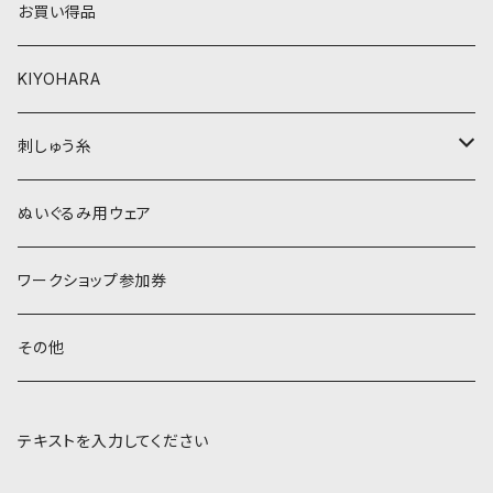
お買い得品
黒・グレー系
ベージュ・ブラウン系
KIYOHARA
オレンジ系
黒・グレー系
刺しゅう糸
オレンジ系
COSMO 25番刺しゅう糸
ぬいぐるみ用ウェア
ワークショップ参加券
その他
テキストを入力してください