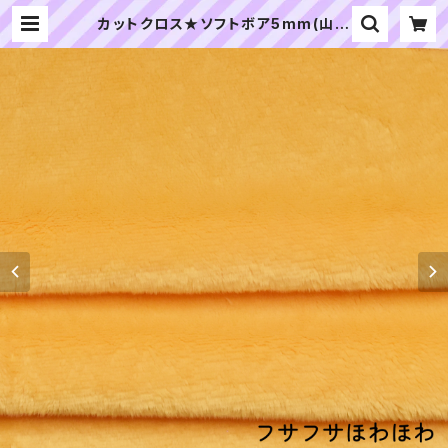
カットクロス★ソフトボア5mm(山吹
色)LB026 ボア生地 50cm × 45c
m | ぬいぐるみの生地やさん｜「ぬ
い」の布地・材料の通販専門店