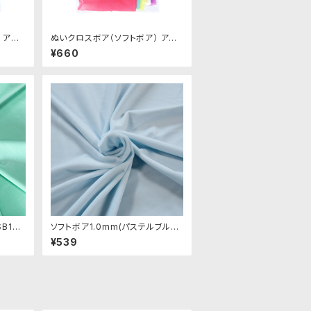
 アソ
ぬいクロスボア（ソフトボア） アソ
）｜清
ートセット（ビビッドカラー）｜清原
¥660
株式会社
B123
ソフトボア1.0mm(パステルブルー)
0cm
SSB115 ぬいぐるみ用短毛ボア生
¥539
地 20cm