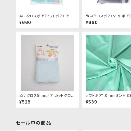
ぬいクロスボア（ソフトボア） アソ
ぬいクロスボア（ソフトボア）
ートセット（パステルカラー）｜清原
ートセット（ニュアンスカラー
¥660
¥660
株式会社
原株式会社
ぬいクロス5mmボア カットクロス
ソフトボア1.0mm(ミント)SS
（ベビーブルー）｜清原株式会社
ぬいぐるみ用短毛ボア生地 2
¥528
¥539
セール中の商品