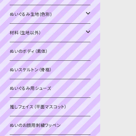
PDFデータ（ダウンロード）
ソフトボア（短毛）
ぬいぐるみ生地(色別)
ソフトボア（5mm）
ソフトボア
材料（生地以外）
スキンカラー系
ぬいトリコット
ぬいトリコット
アイロン接着シート
ぬいのボディ（素体）
白系
スキンカラー系
スキンカラー生地
ステッチカラー
ぬいスケルトン（骨格）
赤・ピンク系
白系
カーリーベルボア
ミニワッペン
ぬいぐるみ用シューズ
紫系
赤・ピンク系
パウダーボア（4mm）
リボン
推しフェイス（平面マスコット）
青系
紫系
ウィッグボア（8cm）
ぬいのお顔用刺繍ワッペン