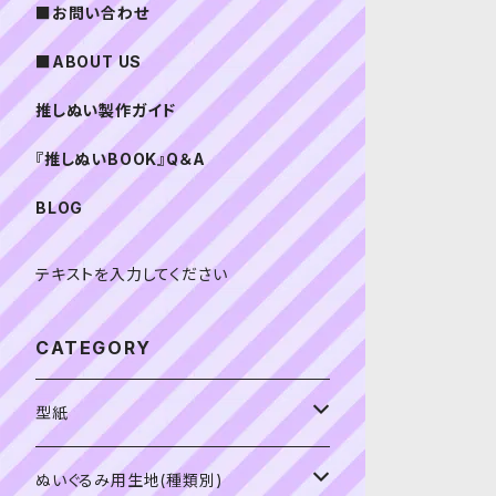
■お問い合わせ
■ABOUT US
推しぬい製作ガイド
『推しぬいBOOK』Q＆A
BLOG
テキストを入力してください
CATEGORY
型紙
書籍（紙の本）
ぬいぐるみ用生地(種類別)