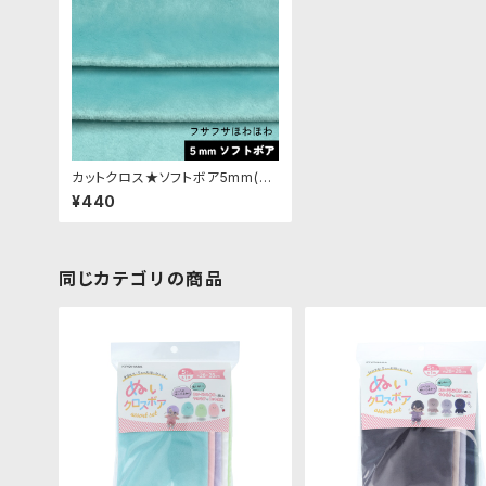
カットクロス★ソフトボア5mm(パ
ライバトルマリン)LB032 ボア生地
¥440
50cm × 45cm
同じカテゴリの商品