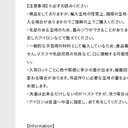
【注意事項】※必ずお読みください
・検品をしておりますが、輸入生地の性質上、国産の生
入る場合がありますのでご理解の上でご購入ください。
・毛足のある生地のため、畳みジワができることがあり
定したアイロンなどで整えてください。
・一般的な手芸用の材料として輸入しているため、食品
せん。マスクや乳幼児用の玩具など、口に接触する可能
い。
・入荷ロットごとに色や質感に多少の差が出ます。複数回
変わる場合があります。作品作りに必要な生地の量をよ
め致します。
・洗濯は出来るだけしないのがベストですが、洗う場合は
・アイロンは低温〜中温に設定し、あて布をしてください
【Information】