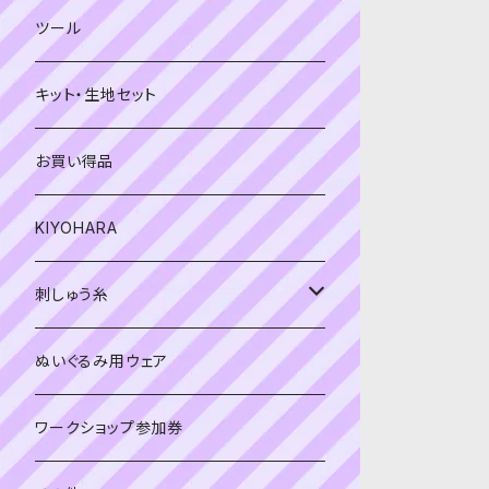
緑系
青系
ツール
黄色・クリーム系
緑系
キット・生地セット
ベージュ・ブラウン系
黄色・クリーム系
お買い得品
黒・グレー系
ベージュ・ブラウン系
KIYOHARA
オレンジ系
黒・グレー系
刺しゅう糸
オレンジ系
COSMO 25番刺しゅう糸
ぬいぐるみ用ウェア
ワークショップ参加券