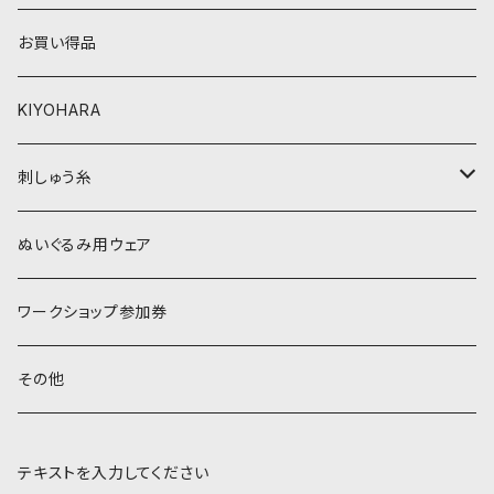
ベージュ・ブラウン系
黄色・クリーム系
お買い得品
黒・グレー系
ベージュ・ブラウン系
KIYOHARA
オレンジ系
黒・グレー系
刺しゅう糸
オレンジ系
COSMO 25番刺しゅう糸
ぬいぐるみ用ウェア
ワークショップ参加券
その他
テキストを入力してください