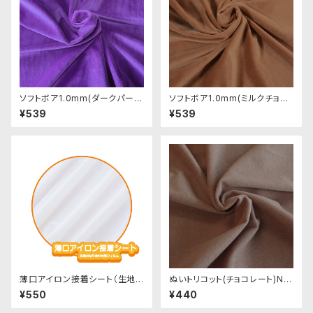
ソフトボア1.0mm(ダークパープ
ソフトボア1.0mm(ミルクチョコ)
ル)SSB121 ぬいぐるみ用短毛ボ
SSB134 ぬいぐるみ用短毛ボア
¥539
¥539
ア生地 20cm
生地 20cm
薄口アイロン接着シート（生地
ぬいトリコット(チョコレート)NL
の貼り合わせ用フィルム）
005 ぬいぐるみ用薄手パイル生
¥550
¥440
地 20cm