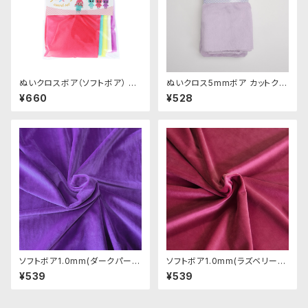
ぬいクロスボア（ソフトボア） ア
ぬいクロス5mmボア カットクロ
ソートセット（ビビッドカラー）｜
ス（ペールラベンダー）｜清原株
¥660
¥528
清原株式会社
式会社
ソフトボア1.0mm(ダークパープ
ソフトボア1.0mm(ラズベリー)S
ル)SSB121 ぬいぐるみ用短毛ボ
SB050 ぬいぐるみ用短毛ボア
¥539
¥539
ア生地 20cm
生地 20cm