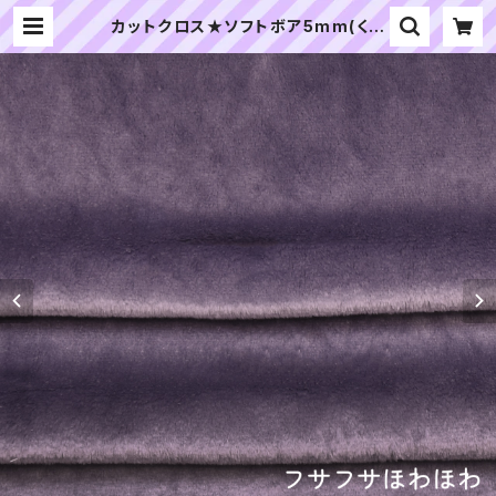
カットクロス★ソフトボア5mm(くす
みパープル)LB034 ボア生地 50cm
× 45cm | ぬいぐるみの生地やさん
｜「ぬい」の布地・材料の通販専門店