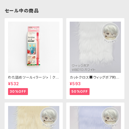
セール中の商品
わた詰めツール<ラージ>｜クロ
カットクロス■ウィッグボア約8c
バー
m(ホワイト)WB010 ボア生地
¥532
¥593
25cm × 45cm
30%OFF
50%OFF