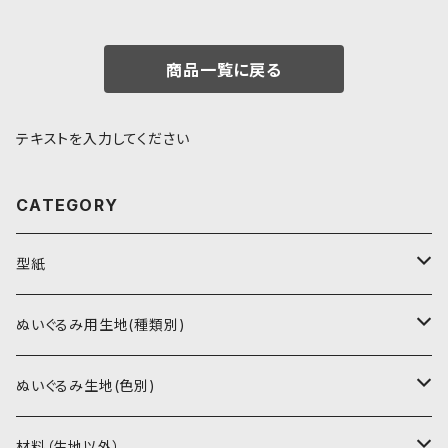
商品一覧に戻る
テキストを入力してください
CATEGORY
型紙
書籍（紙の本）
ぬいぐるみ用生地(種類別)
PDFデータ（ダウンロード）
ソフトボア（短毛）
ぬいぐるみ生地(色別)
ソフトボア（5mm）
ソフトボア
材料（生地以外）