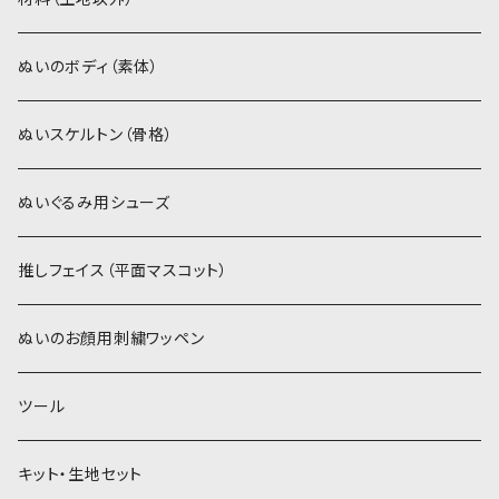
スキンカラー系
ぬいトリコット
ぬいトリコット
アイロン接着シート
ぬいのボディ（素体）
白系
スキンカラー系
スキンカラー生地
ステッチカラー
ぬいスケルトン（骨格）
赤・ピンク系
白系
カーリーベルボア
ミニワッペン
ぬいぐるみ用シューズ
紫系
赤・ピンク系
パウダーボア（4mm）
リボン
推しフェイス（平面マスコット）
青系
紫系
ウィッグボア（8cm）
ぬいのお顔用刺繍ワッペン
緑系
青系
ツール
黄色・クリーム系
緑系
キット・生地セット